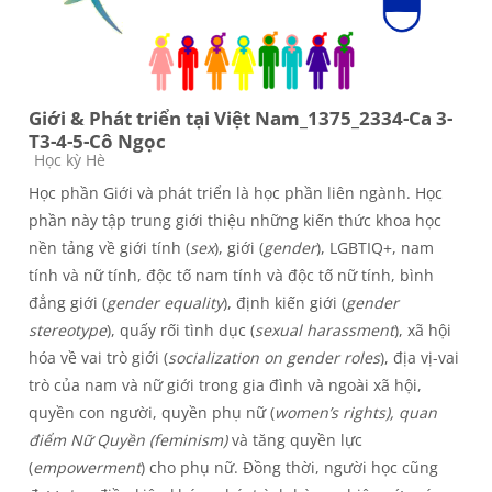
Giới & Phát triển tại Việt Nam_1375_2334-Ca 3-
T3-4-5-Cô Ngọc
Course category
Học kỳ Hè
Học phần Giới và phát triển là học phần liên ngành. Học
phần này tập trung giới thiệu những kiến thức khoa học
nền tảng về giới tính (
sex
), giới (
gender
), LGBTIQ+, nam
tính và nữ tính, độc tố nam tính và độc tố nữ tính, bình
đẳng giới (
gender equality
), định kiến giới (
gender
stereotype
), quấy rối tình dục (
sexual harassment
), xã hội
hóa về vai trò giới (
socialization on gender roles
), địa vị-vai
trò của nam và nữ giới trong gia đình và ngoài xã hội,
quyền con người, quyền phụ nữ (
women’s rights), quan
điểm Nữ Quyền (feminism)
và tăng quyền lực
(
empowerment
) cho phụ nữ. Đồng thời, người học cũng