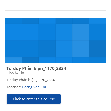
Tư duy Phản biện_1170_2334
Course category
Học kỳ Hè
Tư duy Phản biện_1170_2334
Teacher:
Hoàng Văn Chi
Click to enter this course