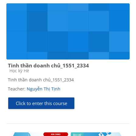
Tinh thần doanh chủ_1551_2334
Course category
Học kỳ Hè
Tinh thần doanh chủ_1551_2334
Teacher:
Nguyễn Thị Tịnh
Click to enter this course