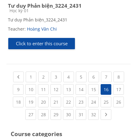
Tư duy Phản biện_3224_2431
Course category
Học kỳ 01
Tư duy Phản biện_3224_2431
Teacher:
Hoàng Văn Chi
Click to enter this course
Previous page
(current)
(current)
(current)
(current)
(current)
(current)
(current)
(current
1
2
3
4
5
6
7
8
(current)
(current)
(current)
(current)
(current)
(current)
(current)
(current
9
10
11
12
13
14
15
16
17
(current)
(current)
(current)
(current)
(current)
(current)
(current)
(current)
(current
18
19
20
21
22
23
24
25
26
(current)
(current)
(current)
(current)
(current)
(current)
Next page
27
28
29
30
31
32
Course categories