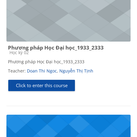
Phương pháp Học Đại học_1933_2333
Course category
Học kỳ 02
Phương pháp Học Đại học_1933_2333
Teacher:
Doan Thi Ngoc
,
Nguyễn Thị Tịnh
Click to enter this course