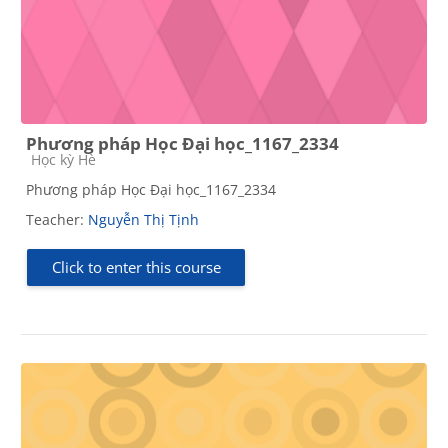
Phương pháp Học Đại học_1167_2334
Course category
Học kỳ Hè
Phương pháp Học Đại học_1167_2334
Teacher:
Nguyễn Thị Tịnh
Click to enter this course