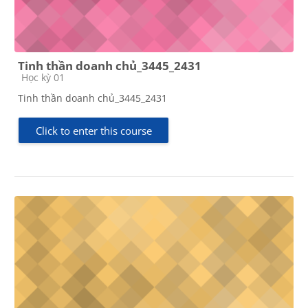
Tinh thần doanh chủ_3445_2431
Course category
Học kỳ 01
Tinh thần doanh chủ_3445_2431
Click to enter this course