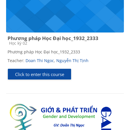
Phương pháp Học Đại học_1932_2333
Course category
Học kỳ 02
Phương pháp Học Đại học_1932_2333
Teacher:
Doan Thi Ngoc
,
Nguyễn Thị Tịnh
Click to enter this course