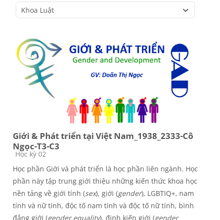
Course categories
Giới & Phát triển tại Việt Nam_1938_2333-Cô
Ngọc-T3-C3
Course category
Học kỳ 02
Học phần Giới và phát triển là học phần liên ngành. Học
phần này tập trung giới thiệu những kiến thức khoa học
nền tảng về giới tính (
sex
), giới (
gender
), LGBTIQ+, nam
tính và nữ tính, độc tố nam tính và độc tố nữ tính, bình
đẳng giới (
gender equality
), định kiến giới (
gender