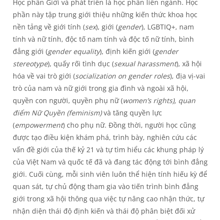
Học phần Giới và phát triển là học phần liên ngành. Học
phần này tập trung giới thiệu những kiến thức khoa học
nền tảng về giới tính (
sex
), giới (
gender
), LGBTIQ+, nam
tính và nữ tính, độc tố nam tính và độc tố nữ tính, bình
đẳng giới (
gender equality
), định kiến giới (
gender
stereotype
), quấy rối tình dục (
sexual harassment
), xã hội
hóa về vai trò giới (
socialization on gender roles
), địa vị-vai
trò của nam và nữ giới trong gia đình và ngoài xã hội,
quyền con người, quyền phụ nữ (
women’s rights), quan
điểm Nữ Quyền (feminism)
và tăng quyền lực
(
empowerment
) cho phụ nữ. Đồng thời, người học cũng
được tạo điều kiện khám phá, trình bày, nghiên cứu các
vấn đề giới của thế kỷ 21 và tự tìm hiểu các khung pháp lý
của Việt Nam và quốc tế đã và đang tác động tới bình đẳng
giới. Cuối cùng, mỗi sinh viên luôn thể hiện tính hiếu kỳ để
quan sát, tự chủ động tham gia vào tiến trình bình đẳng
giới trong xã hội thông qua việc tự nâng cao nhận thức, tự
nhận diện thái độ định kiến và thái độ phân biệt đối xử