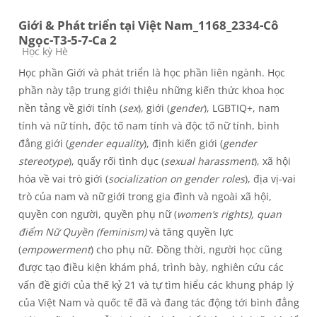
Giới & Phát triển tại Việt Nam_1168_2334-Cô
Ngọc-T3-5-7-Ca 2
Course category
Học kỳ Hè
Học phần Giới và phát triển là học phần liên ngành. Học
phần này tập trung giới thiệu những kiến thức khoa học
nền tảng về giới tính (
sex
), giới (
gender
), LGBTIQ+, nam
tính và nữ tính, độc tố nam tính và độc tố nữ tính, bình
đẳng giới (
gender equality
), định kiến giới (
gender
stereotype
), quấy rối tình dục (
sexual harassment
), xã hội
hóa về vai trò giới (
socialization on gender roles
), địa vị-vai
trò của nam và nữ giới trong gia đình và ngoài xã hội,
quyền con người, quyền phụ nữ (
women’s rights), quan
điểm Nữ Quyền (feminism)
và tăng quyền lực
(
empowerment
) cho phụ nữ. Đồng thời, người học cũng
được tạo điều kiện khám phá, trình bày, nghiên cứu các
vấn đề giới của thế kỷ 21 và tự tìm hiểu các khung pháp lý
của Việt Nam và quốc tế đã và đang tác động tới bình đẳng