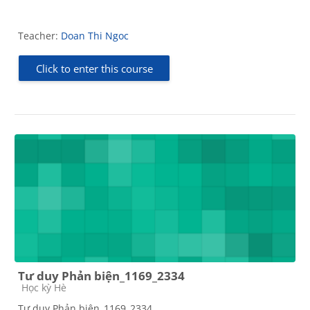
Teacher:
Doan Thi Ngoc
Click to enter this course
Tư duy Phản biện_1169_2334
Course category
Học kỳ Hè
Tư duy Phản biện_1169_2334