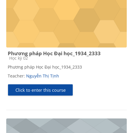
Phương pháp Học Đại học_1934_2333
Course category
Học kỳ 02
Phương pháp Học Đại học_1934_2333
Teacher:
Nguyễn Thị Tịnh
Click to enter this course