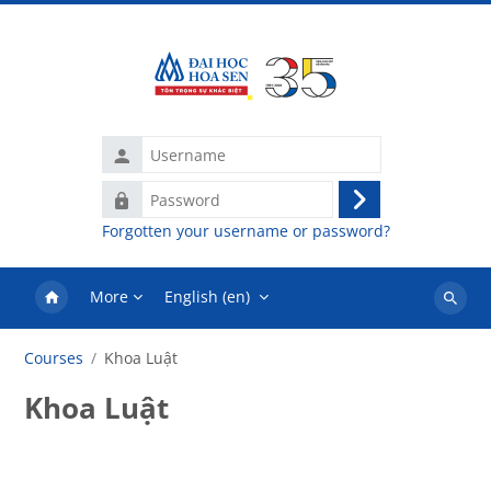
Skip to main content
Username
Password
Log
Forgotten your username or password?
in
More
English ‎(en)‎
Search
courses
Courses
Khoa Luật
Khoa Luật