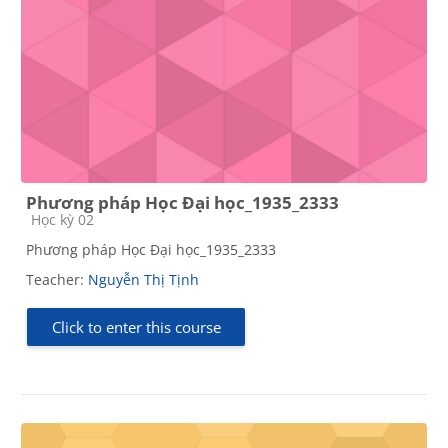
Phương pháp Học Đại học_1935_2333
Course category
Học kỳ 02
Phương pháp Học Đại học_1935_2333
Teacher:
Nguyễn Thị Tịnh
Click to enter this course