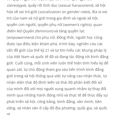
stereotype
), quấy rối tình dục (
sexual harassment
), xã hội
hóa về vai trò giới (
socialization on gender roles
), địa vị-vai
trò của nam và nữ giới trong gia đình và ngoài xã hội,
quyền con người, quyền phụ nữ (
women’s rights), quan
điểm Nữ Quyền (feminism)
và tăng quyền lực
(
empowerment
) cho phụ nữ. Đồng thời, người học cũng
được tạo điều kiện khám phá, trình bày, nghiên cứu các
vấn đề giới của thế kỷ 21 và tự tìm hiểu các khung pháp lý
của Việt Nam và quốc tế đã và đang tác động tới bình đẳng
giới. Cuối cùng, mỗi sinh viên luôn thể hiện tính hiếu kỳ để
quan sát, tự chủ động tham gia vào tiến trình bình đẳng
giới trong xã hội thông qua việc tự nâng cao nhận thức, tự
nhận diện thái độ định kiến và thái độ phân biệt đối xử
của mình đối với mọi người xung quanh nhằm tự thay đổi
mình qua những hành động nhỏ và thực tế để thúc đẩy sự
phát triển xã hội, công bằng, bình đẳng, văn minh, bền
vững, và nhân văn ở cấp độ địa phương, quốc gia, và quốc
tế.