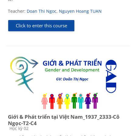
Teacher:
Doan Thi Ngoc
,
Nguyen Hoang TUAN
Click to enter this course
Giới & Phát triển tại Việt Nam_1937_2333-Cô
Ngọc-T2-C4
Course category
Học kỳ 02