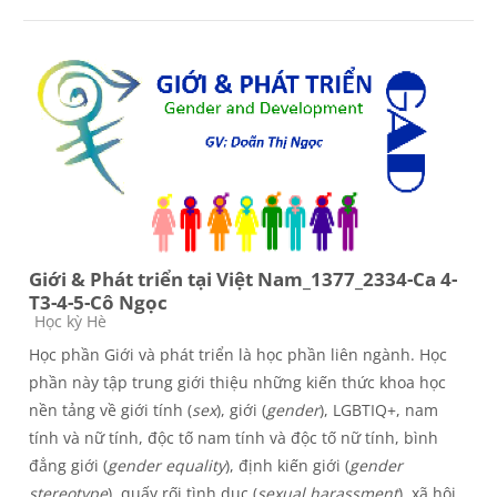
Giới & Phát triển tại Việt Nam_1377_2334-Ca 4-
T3-4-5-Cô Ngọc
Course category
Học kỳ Hè
Học phần Giới và phát triển là học phần liên ngành. Học
phần này tập trung giới thiệu những kiến thức khoa học
nền tảng về giới tính (
sex
), giới (
gender
), LGBTIQ+, nam
tính và nữ tính, độc tố nam tính và độc tố nữ tính, bình
đẳng giới (
gender equality
), định kiến giới (
gender
stereotype
), quấy rối tình dục (
sexual harassment
), xã hội