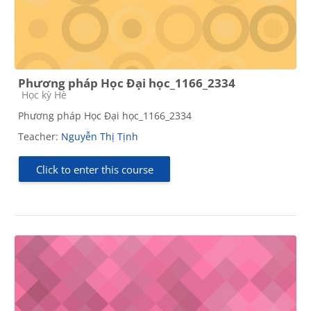
Phương pháp Học Đại học_1166_2334
Course category
Học kỳ Hè
Phương pháp Học Đại học_1166_2334
Teacher:
Nguyễn Thị Tịnh
Click to enter this course