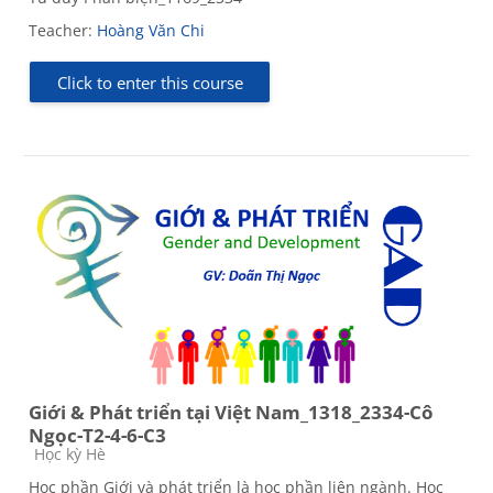
Teacher:
Hoàng Văn Chi
Click to enter this course
Giới & Phát triển tại Việt Nam_1318_2334-Cô
Ngọc-T2-4-6-C3
Course category
Học kỳ Hè
Học phần Giới và phát triển là học phần liên ngành. Học