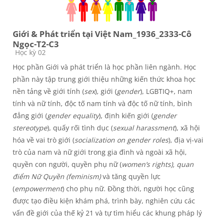
Giới & Phát triển tại Việt Nam_1936_2333-Cô
Ngọc-T2-C3
Course category
Học kỳ 02
Học phần Giới và phát triển là học phần liên ngành. Học
phần này tập trung giới thiệu những kiến thức khoa học
nền tảng về giới tính (
sex
), giới (
gender
), LGBTIQ+, nam
tính và nữ tính, độc tố nam tính và độc tố nữ tính, bình
đẳng giới (
gender equality
), định kiến giới (
gender
stereotype
), quấy rối tình dục (
sexual harassment
), xã hội
hóa về vai trò giới (
socialization on gender roles
), địa vị-vai
trò của nam và nữ giới trong gia đình và ngoài xã hội,
quyền con người, quyền phụ nữ (
women’s rights), quan
điểm Nữ Quyền (feminism)
và tăng quyền lực
(
empowerment
) cho phụ nữ. Đồng thời, người học cũng
được tạo điều kiện khám phá, trình bày, nghiên cứu các
vấn đề giới của thế kỷ 21 và tự tìm hiểu các khung pháp lý