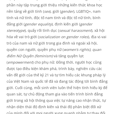
phần này tập trung giới thiệu những kiến thức khoa học
nền tảng về giới tính (
sex
), giới (
gender
), LGBTIQ+, nam
tính và nữ tính, độc tố nam tính và độc tố nữ tính, bình
đẳng giới (
gender equality
), định kiến giới (
gender
stereotype
), quấy rối tình dục (
sexual harassment
), xã hội
hóa về vai trò giới (
socialization on gender roles
), địa vị-vai
trò của nam và nữ giới trong gia đình và ngoài xã hội,
quyền con người, quyền phụ nữ (
women’s rights), quan
điểm Nữ Quyền (feminism)
và tăng quyền lực
(
empowerment
) cho phụ nữ. Đồng thời, người học cũng
được tạo điều kiện khám phá, trình bày, nghiên cứu các
vấn đề giới của thế kỷ 21 và tự tìm hiểu các khung pháp lý
của Việt Nam và quốc tế đã và đang tác động tới bình đẳng
giới. Cuối cùng, mỗi sinh viên luôn thể hiện tính hiếu kỳ để
quan sát, tự chủ động tham gia vào tiến trình bình đẳng
giới trong xã hội thông qua việc tự nâng cao nhận thức, tự
nhận diện thái độ định kiến và thái độ phân biệt đối xử
của mình đối với mọi người xung quanh nhằm tự thay đổi