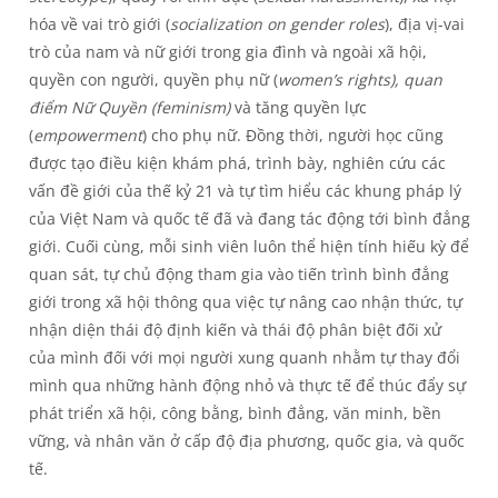
hóa về vai trò giới (
socialization on gender roles
), địa vị-vai
trò của nam và nữ giới trong gia đình và ngoài xã hội,
quyền con người, quyền phụ nữ (
women’s rights), quan
điểm Nữ Quyền (feminism)
và tăng quyền lực
(
empowerment
) cho phụ nữ. Đồng thời, người học cũng
được tạo điều kiện khám phá, trình bày, nghiên cứu các
vấn đề giới của thế kỷ 21 và tự tìm hiểu các khung pháp lý
của Việt Nam và quốc tế đã và đang tác động tới bình đẳng
giới. Cuối cùng, mỗi sinh viên luôn thể hiện tính hiếu kỳ để
quan sát, tự chủ động tham gia vào tiến trình bình đẳng
giới trong xã hội thông qua việc tự nâng cao nhận thức, tự
nhận diện thái độ định kiến và thái độ phân biệt đối xử
của mình đối với mọi người xung quanh nhằm tự thay đổi
mình qua những hành động nhỏ và thực tế để thúc đẩy sự
phát triển xã hội, công bằng, bình đẳng, văn minh, bền
vững, và nhân văn ở cấp độ địa phương, quốc gia, và quốc
tế.