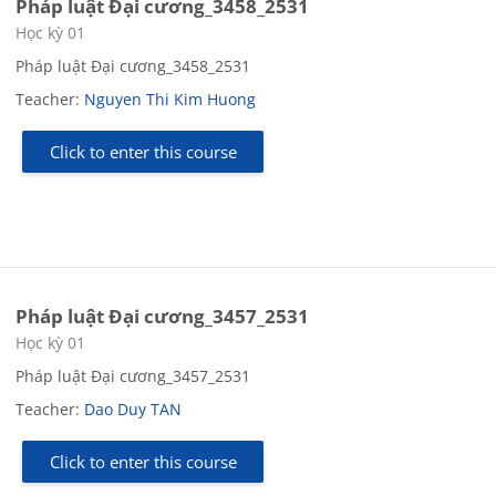
Pháp luật Đại cương_3458_2531
Course category
Học kỳ 01
Pháp luật Đại cương_3458_2531
Teacher:
Nguyen Thi Kim Huong
Click to enter this course
Pháp luật Đại cương_3457_2531
Course category
Học kỳ 01
Pháp luật Đại cương_3457_2531
Teacher:
Dao Duy TAN
Click to enter this course