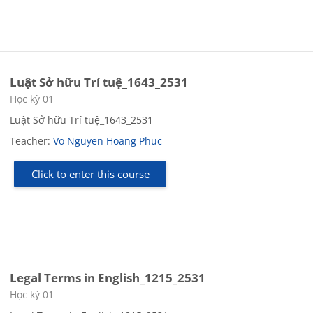
Luật Sở hữu Trí tuệ_1643_2531
Course category
Học kỳ 01
Luật Sở hữu Trí tuệ_1643_2531
Teacher:
Vo Nguyen Hoang Phuc
Click to enter this course
Legal Terms in English_1215_2531
Course category
Học kỳ 01