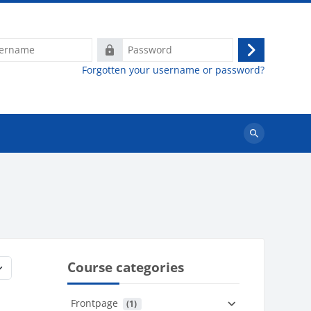
e
Password
Log
Forgotten your username or password?
in
Search
courses
Course categories
Frontpage
 (1)