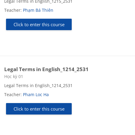
Legal Terms in English_1215_2531
Teacher:
Phạm Bá Thiên
Click to enter this course
Legal Terms in English_1214_2531
Course category
Học kỳ 01
Legal Terms in English_1214_2531
Teacher:
Pham Loc Ha
Click to enter this course