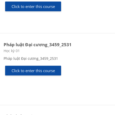
Click to enter this course
Pháp luật Đại cương_3459_2531
Course category
Học kỳ 01
Pháp luật Đại cương_3459_2531
Click to enter this course