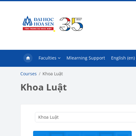
Skip to main content
Faculties
Mlearning Support
English ‎(en)‎
Courses
Khoa Luật
Khoa Luật