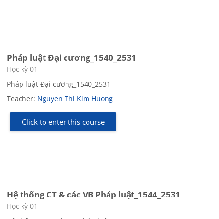
Pháp luật Đại cương_1540_2531
Course category
Học kỳ 01
Pháp luật Đại cương_1540_2531
Teacher:
Nguyen Thi Kim Huong
Click to enter this course
Hệ thống CT & các VB Pháp luật_1544_2531
Course category
Học kỳ 01