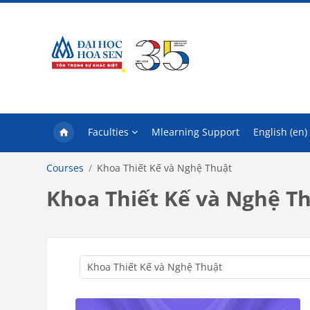
Skip to main content
Faculties
Mlearning Support
English ‎(en)‎
Courses
Khoa Thiết Kế và Nghệ Thuật
Khoa Thiết Kế và Nghệ T