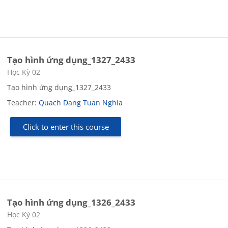
Tạo hình ứng dụng_1327_2433
Course category
Học Kỳ 02
Tạo hình ứng dụng_1327_2433
Teacher:
Quach Dang Tuan Nghia
Click to enter this course
Tạo hình ứng dụng_1326_2433
Course category
Học Kỳ 02