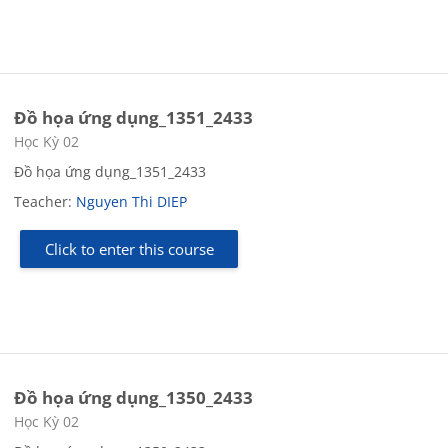
Đồ họa ứng dụng_1351_2433
Course category
Học Kỳ 02
Đồ họa ứng dụng_1351_2433
Teacher:
Nguyen Thi DIEP
Click to enter this course
Đồ họa ứng dụng_1350_2433
Course category
Học Kỳ 02