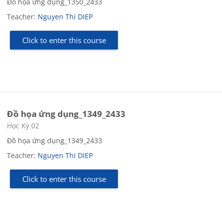
Đồ họa ứng dụng_1350_2433
Teacher:
Nguyen Thi DIEP
Click to enter this course
Đồ họa ứng dụng_1349_2433
Course category
Học Kỳ 02
Đồ họa ứng dụng_1349_2433
Teacher:
Nguyen Thi DIEP
Click to enter this course