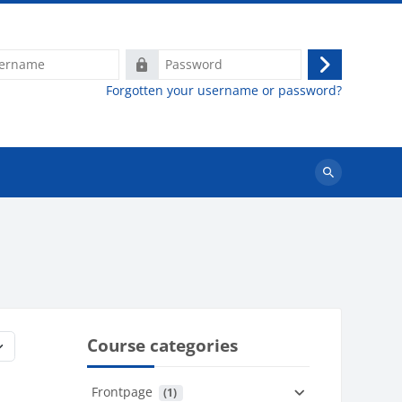
e
Password
Log
Forgotten your username or password?
in
Search
courses
Course categories
Frontpage
 (1)