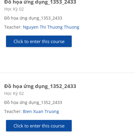
Đồ họa ứng dụng_1353_2433
Course category
Học Kỳ 02
Đồ họa ứng dụng_1353_2433
Teacher:
Nguyen Thi Thuong Thuong
Click to enter this course
Đồ họa ứng dụng_1352_2433
Course category
Học Kỳ 02
Đồ họa ứng dụng_1352_2433
Teacher:
Bien Xuan Truong
Click to enter this course