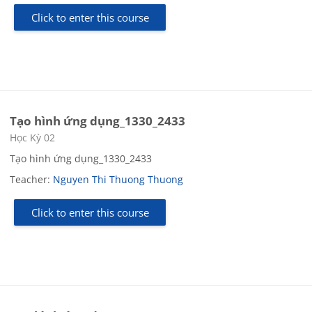
Click to enter this course
Tạo hình ứng dụng_1330_2433
Course category
Học Kỳ 02
Tạo hình ứng dụng_1330_2433
Teacher:
Nguyen Thi Thuong Thuong
Click to enter this course