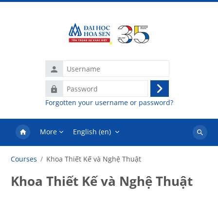
Skip to main content
Username
Password
Log
Forgotten your username or password?
in
More
English ‎(en)‎
Search
courses
Courses
Khoa Thiết Kế và Nghệ Thuật
Khoa Thiết Kế và Nghệ Thuật