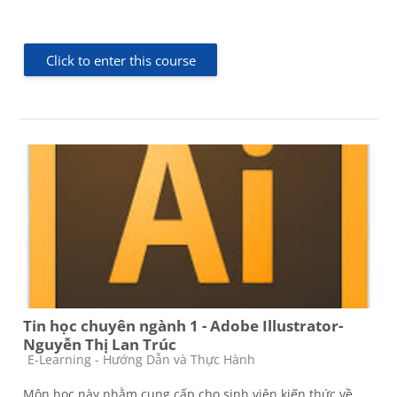
Click to enter this course
Tin học chuyên ngành 1 - Adobe Illustrator-
Nguyễn Thị Lan Trúc
Course category
E-Learning - Hướng Dẫn và Thực Hành
Môn học này nhằm cung cấp cho sinh viên kiến thức về