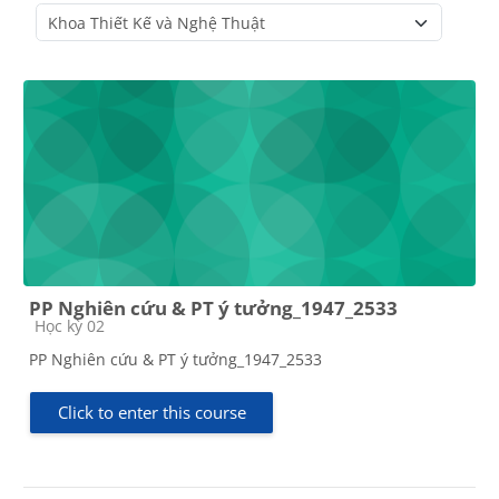
Course categories
PP Nghiên cứu & PT ý tưởng_1947_2533
Course category
Học kỳ 02
PP Nghiên cứu & PT ý tưởng_1947_2533
Click to enter this course