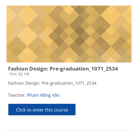
Fashion Design: Pre-graduation_1071_2534
Course category
Học kỳ Hè
Fashion Design: Pre-graduation_1071_2534
Teacher:
Phạm Hồng Vân
Click to enter this course