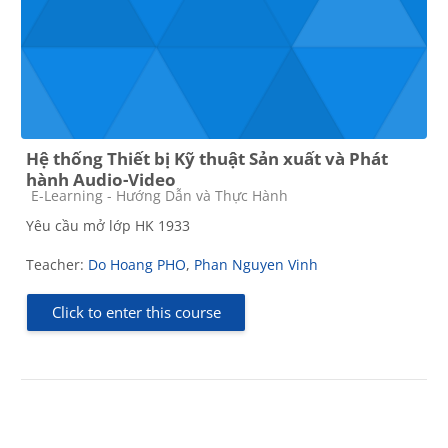
Hệ thống Thiết bị Kỹ thuật Sản xuất và Phát
hành Audio-Video
Course category
E-Learning - Hướng Dẫn và Thực Hành
Yêu cầu mở lớp HK 1933
Teacher:
Do Hoang PHO
,
Phan Nguyen Vinh
Click to enter this course