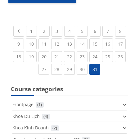
Previous page
(current)
(current)
(current)
(current)
(current)
(current)
(current)
(current
1
2
3
4
5
6
7
8
(current)
(current)
(current)
(current)
(current)
(current)
(current)
(current)
(current
9
10
11
12
13
14
15
16
17
(current)
(current)
(current)
(current)
(current)
(current)
(current)
(current)
(current
18
19
20
21
22
23
24
25
26
(current)
(current)
(current)
(current)
27
28
29
30
31
Course categories
Frontpage
 (1)
Khoa Du Lịch
 (4)
Khoa Kinh Doanh
 (2)