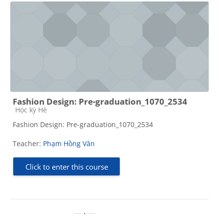
Fashion Design: Pre-graduation_1070_2534
Course category
Học kỳ Hè
Fashion Design: Pre-graduation_1070_2534
Teacher:
Phạm Hồng Vân
Click to enter this course