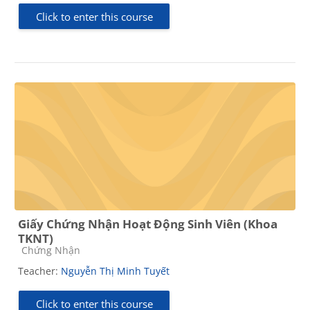
Click to enter this course
Giấy Chứng Nhận Hoạt Động Sinh Viên (Khoa
TKNT)
Course category
Chứng Nhận
Teacher:
Nguyễn Thị Minh Tuyết
Click to enter this course