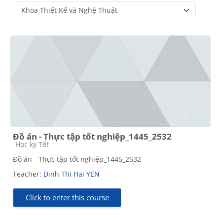
Course categories
Đồ án - Thực tập tốt nghiệp_1445_2532
Course category
Học kỳ Tết
Đồ án - Thực tập tốt nghiệp_1445_2532
Teacher:
Dinh Thi Hai YEN
Click to enter this course