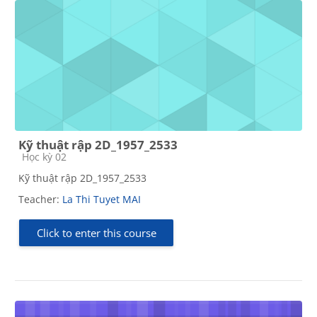
Kỹ thuật rập 2D_1957_2533
Course category
Học kỳ 02
Kỹ thuật rập 2D_1957_2533
Teacher:
La Thi Tuyet MAI
Click to enter this course