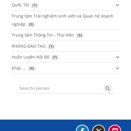
Quốc Tế)
 (1)
Trung tâm Trải nghiệm sinh viên và Quan hệ doanh
nghiệp
 (5)
Trung tâm Thông Tin - Thư Viện
 (5)
PHÒNG ĐÀO TẠO
 (1)
Huấn Luyện Nội Bộ
 (7)
Khác ...
 (4)
Search courses
Search cou
Blocks
Blocks
Blocks
Blocks