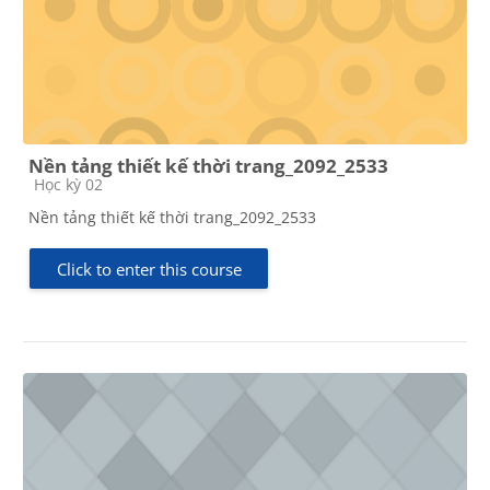
Nền tảng thiết kế thời trang_2092_2533
Course category
Học kỳ 02
Nền tảng thiết kế thời trang_2092_2533
Click to enter this course