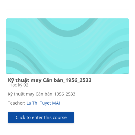
Kỹ thuật may Căn bản_1956_2533
Course category
Học kỳ 02
Kỹ thuật may Căn bản_1956_2533
Teacher:
La Thi Tuyet MAI
Click to enter this course