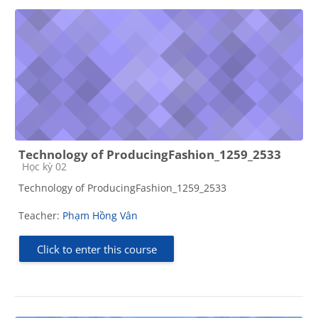
Technology of ProducingFashion_1259_2533
Course category
Học kỳ 02
Technology of ProducingFashion_1259_2533
Teacher:
Phạm Hồng Vân
Click to enter this course