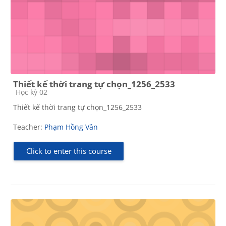
Thiết kế thời trang tự chọn_1256_2533
Course category
Học kỳ 02
Thiết kế thời trang tự chọn_1256_2533
Teacher:
Phạm Hồng Vân
Click to enter this course