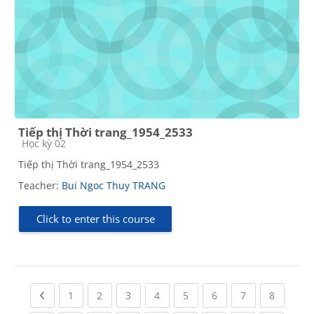
Tiếp thị Thời trang_1954_2533
Course category
Học kỳ 02
Tiếp thị Thời trang_1954_2533
Teacher:
Bui Ngoc Thuy TRANG
Click to enter this course
Previous page
(current)
(current)
(current)
(current)
(current)
(current)
(current)
(current
1
2
3
4
5
6
7
8