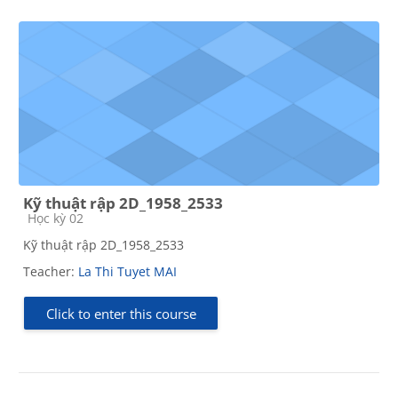
Kỹ thuật rập 2D_1958_2533
Course category
Học kỳ 02
Kỹ thuật rập 2D_1958_2533
Teacher:
La Thi Tuyet MAI
Click to enter this course