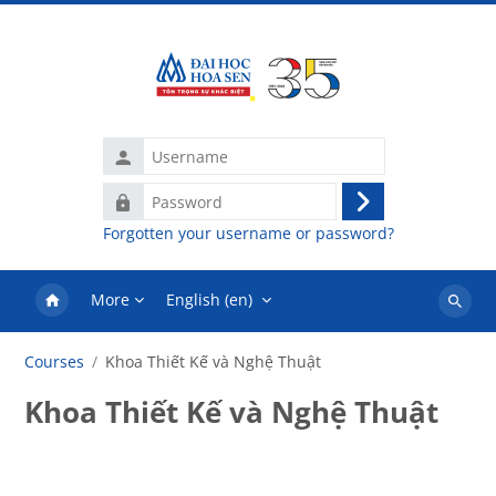
Skip to main content
Username
Password
Log
Forgotten your username or password?
in
More
English ‎(en)‎
Search
courses
Courses
Khoa Thiết Kế và Nghệ Thuật
Khoa Thiết Kế và Nghệ Thuật