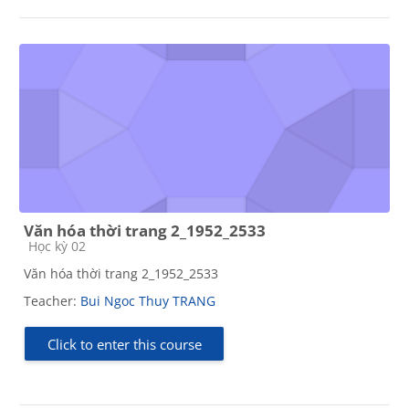
Văn hóa thời trang 2_1952_2533
Course category
Học kỳ 02
Văn hóa thời trang 2_1952_2533
Teacher:
Bui Ngoc Thuy TRANG
Click to enter this course