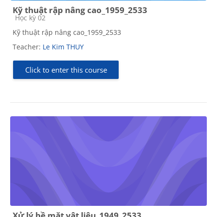
Kỹ thuật rập nâng cao_1959_2533
Course category
Học kỳ 02
Kỹ thuật rập nâng cao_1959_2533
Teacher:
Le Kim THUY
Click to enter this course
Xử lý bề mặt vật liệu_1949_2533