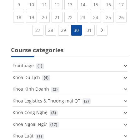
(current)
(current)
(current)
(current)
(current)
(current)
(current)
(current)
(current
9
10
11
12
13
14
15
16
17
(current)
(current)
(current)
(current)
(current)
(current)
(current)
(current)
(current
18
19
20
21
22
23
24
25
26
(current)
(current)
(current)
(current)
Next page
27
28
29
30
31
Course categories
Frontpage
 (1)
Khoa Du Lịch
 (4)
Khoa Kinh Doanh
 (2)
Khoa Logistics & Thương mại QT
 (2)
Khoa Công Nghệ
 (3)
Khoa Ngoại Ngữ
 (17)
Khoa Luật
 (1)