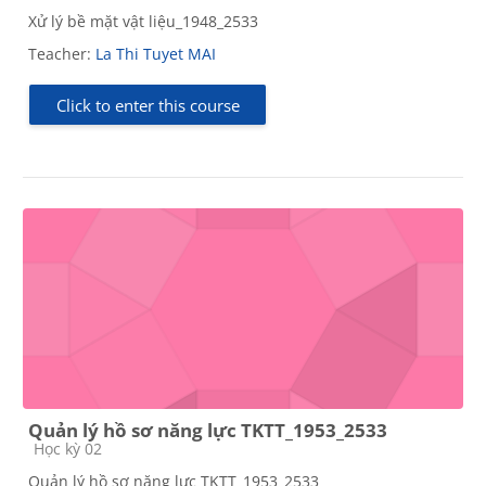
Xử lý bề mặt vật liệu_1948_2533
Teacher:
La Thi Tuyet MAI
Click to enter this course
Quản lý hồ sơ năng lực TKTT_1953_2533
Course category
Học kỳ 02
Quản lý hồ sơ năng lực TKTT_1953_2533