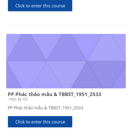
Click to enter this course
PP Phác thảo mẫu & TBBST_1951_2533
Course category
Học kỳ 02
PP Phác thảo mẫu & TBBST_1951_2533
Click to enter this course