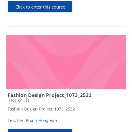
Click to enter this course
Fashion Design Project_1073_2532
Course category
Học kỳ Tết
Fashion Design Project_1073_2532
Teacher:
Phạm Hồng Vân