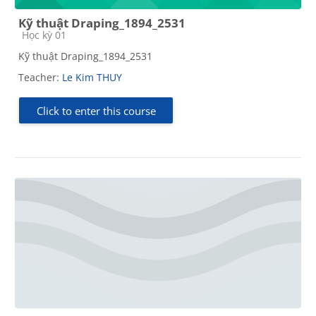
Kỹ thuật Draping_1894_2531
Course category
Học kỳ 01
Kỹ thuật Draping_1894_2531
Teacher:
Le Kim THUY
Click to enter this course