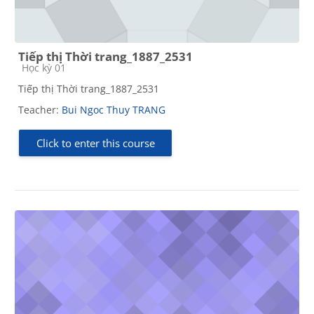
Tiếp thị Thời trang_1887_2531
Course category
Học kỳ 01
Tiếp thị Thời trang_1887_2531
Teacher:
Bui Ngoc Thuy TRANG
Click to enter this course