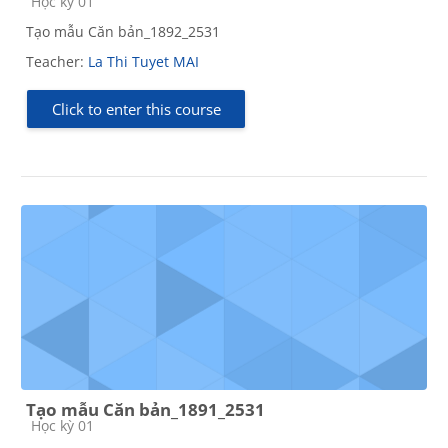
Course category
Học kỳ 01
Tạo mẫu Căn bản_1892_2531
Teacher:
La Thi Tuyet MAI
Click to enter this course
Tạo mẫu Căn bản_1891_2531
Course category
Học kỳ 01