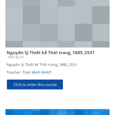
Nguyên lý Thiết kế Thời trang_1885_2531
Course category
Học kỳ 01
Nguyên lý Thiết kế Thời trang_1885_2531
Teacher:
Tran Minh NHUT
Click to enter this course