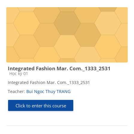
Integrated Fashion Mar. Com._1333_2531
Course category
Học kỳ 01
Integrated Fashion Mar. Com._1333_2531
Teacher:
Bui Ngoc Thuy TRANG
Click to enter this course