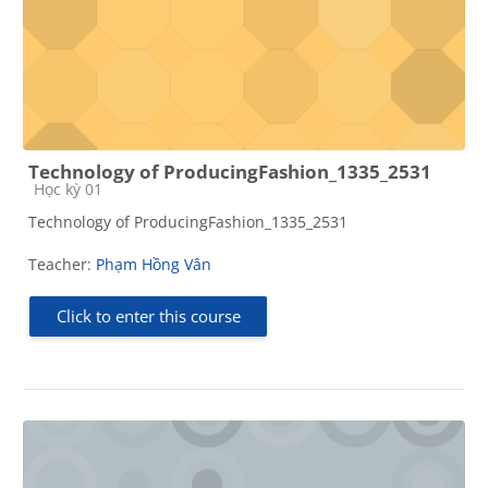
Technology of ProducingFashion_1335_2531
Course category
Học kỳ 01
Technology of ProducingFashion_1335_2531
Teacher:
Phạm Hồng Vân
Click to enter this course