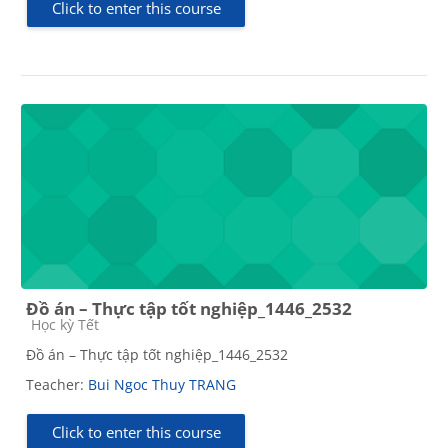
Click to enter this course
Đồ án – Thực tập tốt nghiệp_1446_2532
Course category
Học kỳ Tết
Đồ án – Thực tập tốt nghiệp_1446_2532
Teacher:
Bui Ngoc Thuy TRANG
Click to enter this course