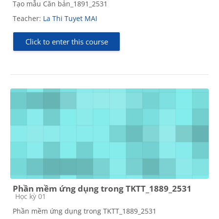
Tạo mẫu Căn bản_1891_2531
Teacher:
La Thi Tuyet MAI
Click to enter this course
Phần mềm ứng dụng trong TKTT_1889_2531
Course category
Học kỳ 01
Phần mềm ứng dụng trong TKTT_1889_2531