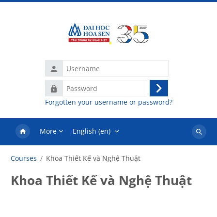
Skip to main content
Username
Password
Log
Forgotten your username or password?
in
More
English ‎(en)‎
Search
courses
Courses
Khoa Thiết Kế và Nghệ Thuật
Khoa Thiết Kế và Nghệ Thuật