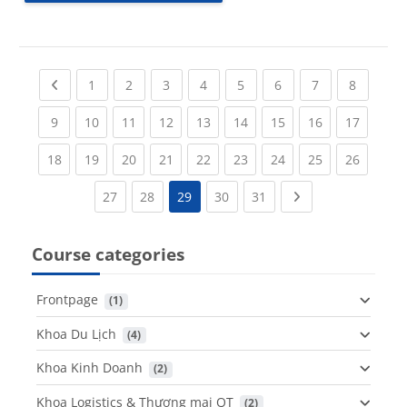
Previous page
(current)
(current)
(current)
(current)
(current)
(current)
(current)
(current
1
2
3
4
5
6
7
8
(current)
(current)
(current)
(current)
(current)
(current)
(current)
(current)
(current
9
10
11
12
13
14
15
16
17
(current)
(current)
(current)
(current)
(current)
(current)
(current)
(current)
(current
18
19
20
21
22
23
24
25
26
(current)
(current)
(current)
(current)
Next page
27
28
29
30
31
Course categories
Frontpage
 (1)
Khoa Du Lịch
 (4)
Khoa Kinh Doanh
 (2)
Khoa Logistics & Thương mại QT
 (2)