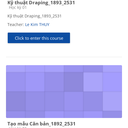
Kỹ thuật Draping_1893_2531
Course category
Học kỳ 01
Kỹ thuật Draping_1893_2531
Teacher:
Le Kim THUY
Click to enter this course
Tạo mẫu Căn bản_1892_2531