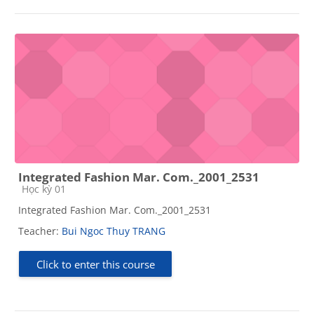
Integrated Fashion Mar. Com._2001_2531
Course category
Học kỳ 01
Integrated Fashion Mar. Com._2001_2531
Teacher:
Bui Ngoc Thuy TRANG
Click to enter this course