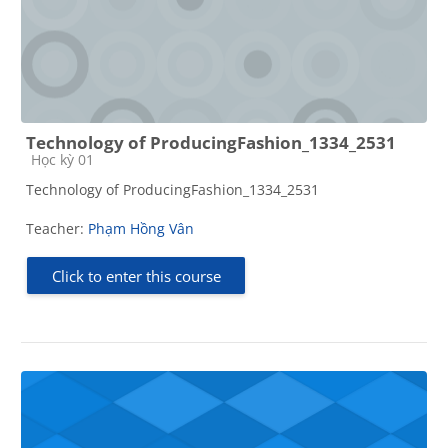
Technology of ProducingFashion_1334_2531
Course category
Học kỳ 01
Technology of ProducingFashion_1334_2531
Teacher:
Phạm Hồng Vân
Click to enter this course