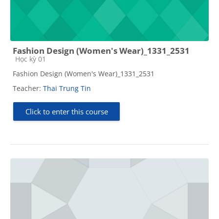
Fashion Design (Women's Wear)_1331_2531
Course category
Học kỳ 01
Fashion Design (Women's Wear)_1331_2531
Teacher:
Thai Trung Tin
Click to enter this course