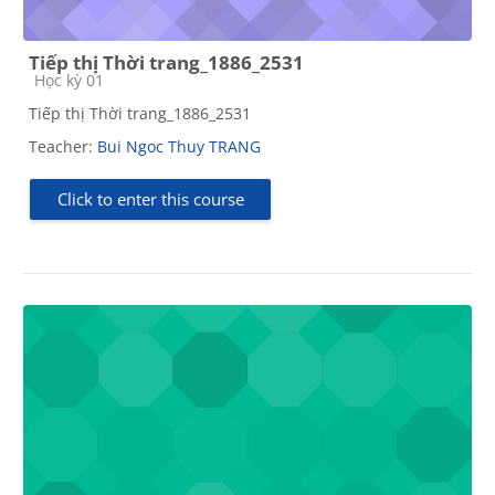
Tiếp thị Thời trang_1886_2531
Course category
Học kỳ 01
Tiếp thị Thời trang_1886_2531
Teacher:
Bui Ngoc Thuy TRANG
Click to enter this course