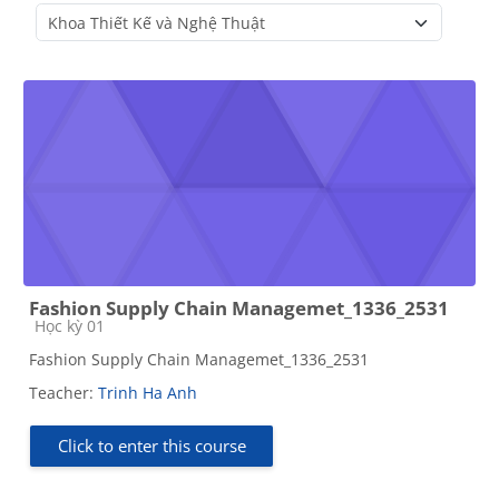
Course categories
Fashion Supply Chain Managemet_1336_2531
Course category
Học kỳ 01
Fashion Supply Chain Managemet_1336_2531
Teacher:
Trinh Ha Anh
Click to enter this course