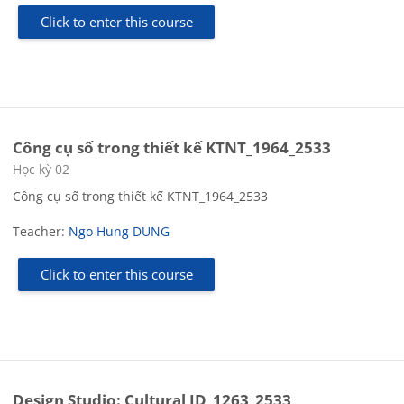
Click to enter this course
Công cụ số trong thiết kế KTNT_1964_2533
Course category
Học kỳ 02
Công cụ số trong thiết kế KTNT_1964_2533
Teacher:
Ngo Hung DUNG
Click to enter this course
Design Studio: Cultural ID_1263_2533