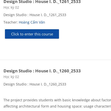
Design Studio : House I. D._1261_2533
Course category
Học kỳ 02
Design Studio : House I. D._1261_2533
Teacher:
Hoàng Cẩm Vân
Click to enter this course
Design Studio : House I. D._1260_2533
Course category
Học kỳ 02
Design Studio : House I. D._1260_2533
The project provides students with basic knowledge about facto
affecting architectural form and housing space: usage characteri