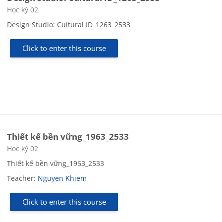
Course category
Học kỳ 02
Design Studio: Cultural ID_1263_2533
Click to enter this course
Thiết kế bền vững_1963_2533
Course category
Học kỳ 02
Thiết kế bền vững_1963_2533
Teacher:
Nguyen Khiem
Click to enter this course