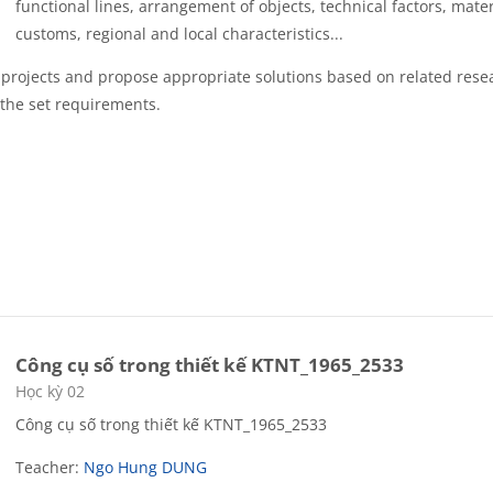
functional lines, arrangement of objects, technical factors, mater
customs, regional and local characteristics...
l projects and propose appropriate solutions based on related rese
 the set requirements.
Công cụ số trong thiết kế KTNT_1965_2533
Course category
Học kỳ 02
Công cụ số trong thiết kế KTNT_1965_2533
Teacher:
Ngo Hung DUNG