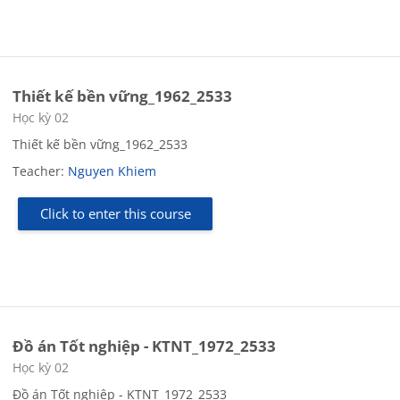
Thiết kế bền vững_1962_2533
Course category
Học kỳ 02
Thiết kế bền vững_1962_2533
Teacher:
Nguyen Khiem
Click to enter this course
Đồ án Tốt nghiệp - KTNT_1972_2533
Course category
Học kỳ 02
Đồ án Tốt nghiệp - KTNT_1972_2533