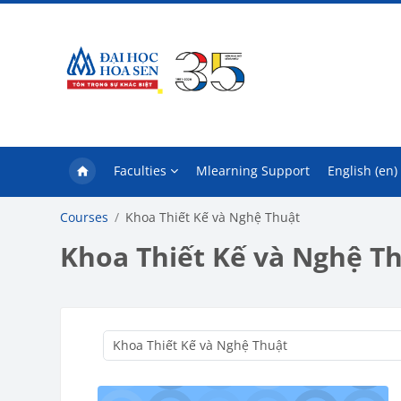
Skip to main content
Faculties
Mlearning Support
English ‎(en)‎
Courses
Khoa Thiết Kế và Nghệ Thuật
Khoa Thiết Kế và Nghệ T