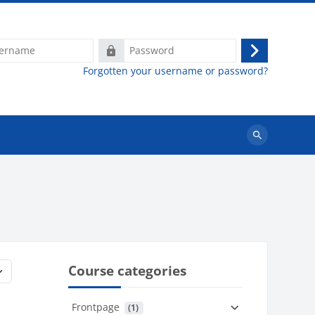
e
Password
Log
Forgotten your username or password?
in
Search
courses
Course categories
Frontpage
 (1)