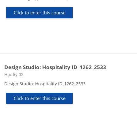
Click to enter this course
Design Studio: Hospitality ID_1262_2533
Course category
Học kỳ 02
Design Studio: Hospitality ID_1262_2533
Click to enter this course