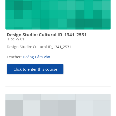
Design Studio: Cultural ID_1341_2531
Course category
Học kỳ 01
Design Studio: Cultural ID_1341_2531
Teacher:
Hoàng Cẩm Vân
Click to enter this course