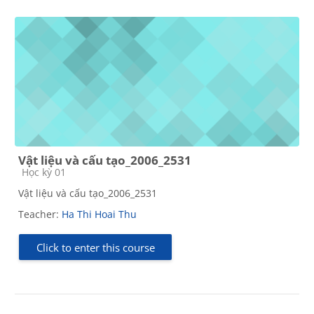
Vật liệu và cấu tạo_2006_2531
Course category
Học kỳ 01
Vật liệu và cấu tạo_2006_2531
Teacher:
Ha Thi Hoai Thu
Click to enter this course