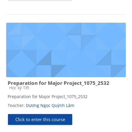
Preparation for Major Project_1075_2532
Course category
Học kỳ Tết
Preparation for Major Project_1075_2532
Teacher:
Dương Ngọc Quỳnh Lâm
Click to enter this course