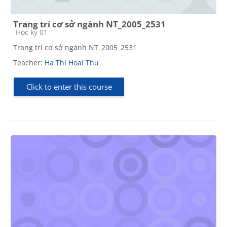
Trang trí cơ sở ngành NT_2005_2531
Course category
Học kỳ 01
Trang trí cơ sở ngành NT_2005_2531
Teacher:
Ha Thi Hoai Thu
Click to enter this course