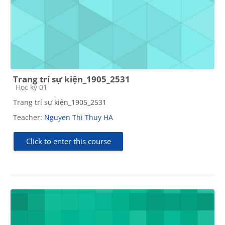
Trang trí sự kiện_1905_2531
Course category
Học kỳ 01
Trang trí sự kiện_1905_2531
Teacher:
Nguyen Thi Thuy HA
Click to enter this course