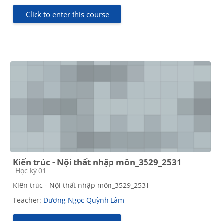
Click to enter this course
Kiến trúc - Nội thất nhập môn_3529_2531
Course category
Học kỳ 01
Kiến trúc - Nội thất nhập môn_3529_2531
Teacher:
Dương Ngọc Quỳnh Lâm