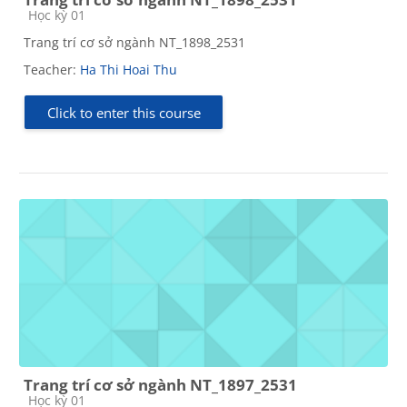
Course category
Học kỳ 01
Trang trí cơ sở ngành NT_1898_2531
Teacher:
Ha Thi Hoai Thu
Click to enter this course
Trang trí cơ sở ngành NT_1897_2531
Course category
Học kỳ 01