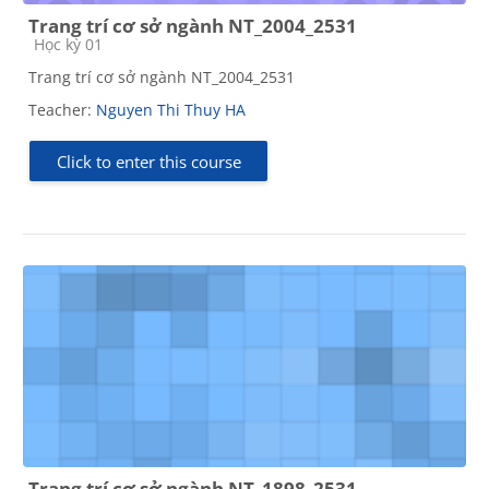
Trang trí cơ sở ngành NT_2004_2531
Course category
Học kỳ 01
Trang trí cơ sở ngành NT_2004_2531
Teacher:
Nguyen Thi Thuy HA
Click to enter this course
Trang trí cơ sở ngành NT_1898_2531