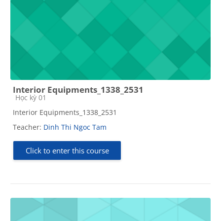
Interior Equipments_1338_2531
Course category
Học kỳ 01
Interior Equipments_1338_2531
Teacher:
Dinh Thi Ngoc Tam
Click to enter this course