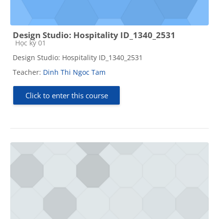
Design Studio: Hospitality ID_1340_2531
Course category
Học kỳ 01
Design Studio: Hospitality ID_1340_2531
Teacher:
Dinh Thi Ngoc Tam
Click to enter this course