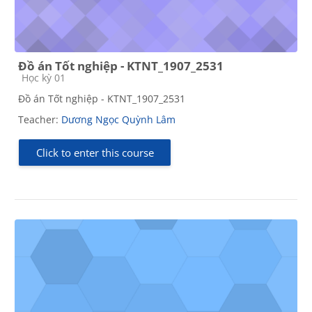
Đồ án Tốt nghiệp - KTNT_1907_2531
Course category
Học kỳ 01
Đồ án Tốt nghiệp - KTNT_1907_2531
Teacher:
Dương Ngọc Quỳnh Lâm
Click to enter this course