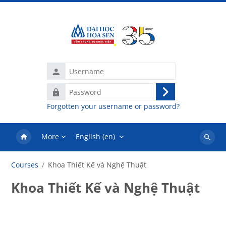
Skip to main content
Username
Password
Log
Forgotten your username or password?
in
More
English ‎(en)‎
Search
courses
Courses
Khoa Thiết Kế và Nghệ Thuật
Khoa Thiết Kế và Nghệ Thuật