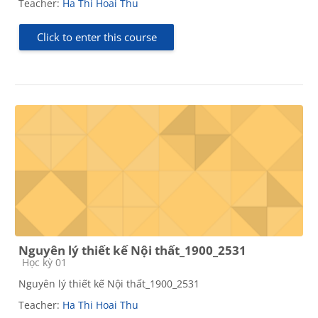
Teacher:
Ha Thi Hoai Thu
Click to enter this course
Nguyên lý thiết kế Nội thất_1900_2531
Course category
Học kỳ 01
Nguyên lý thiết kế Nội thất_1900_2531
Teacher:
Ha Thi Hoai Thu