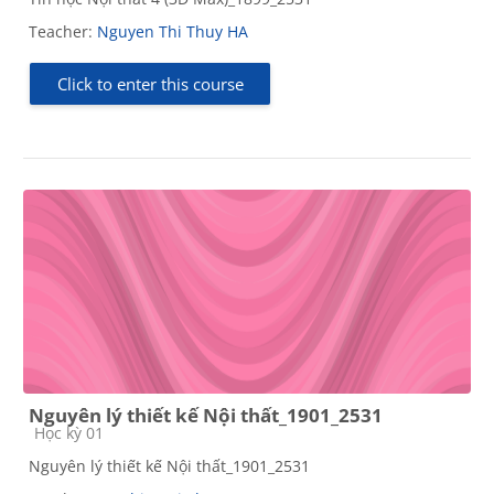
Teacher:
Nguyen Thi Thuy HA
Click to enter this course
Nguyên lý thiết kế Nội thất_1901_2531
Course category
Học kỳ 01
Nguyên lý thiết kế Nội thất_1901_2531