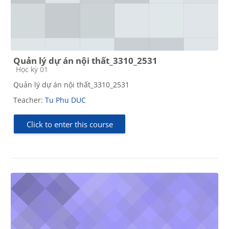
Quản lý dự án nội thất_3310_2531
Course category
Học kỳ 01
Quản lý dự án nội thất_3310_2531
Teacher:
Tu Phu DUC
Click to enter this course