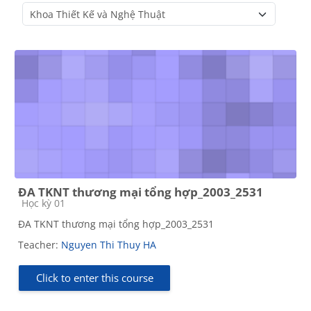
Course categories
ĐA TKNT thương mại tổng hợp_2003_2531
Course category
Học kỳ 01
ĐA TKNT thương mại tổng hợp_2003_2531
Teacher:
Nguyen Thi Thuy HA
Click to enter this course