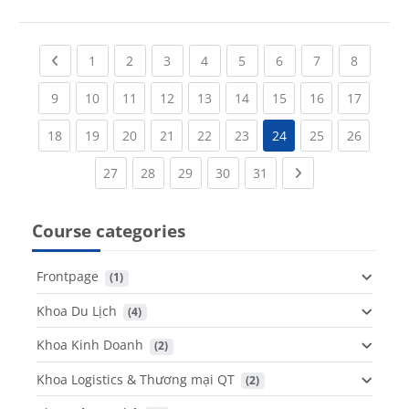
Previous page
(current)
(current)
(current)
(current)
(current)
(current)
(current)
(current
1
2
3
4
5
6
7
8
(current)
(current)
(current)
(current)
(current)
(current)
(current)
(current)
(current
9
10
11
12
13
14
15
16
17
(current)
(current)
(current)
(current)
(current)
(current)
(current)
(current
18
19
20
21
22
23
24
25
26
(current)
(current)
(current)
(current)
(current)
Next page
27
28
29
30
31
Course categories
Frontpage
 (1)
Khoa Du Lịch
 (4)
Khoa Kinh Doanh
 (2)
Khoa Logistics & Thương mại QT
 (2)