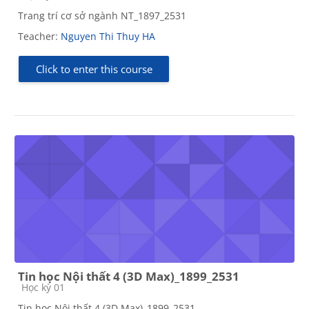
Trang trí cơ sở ngành NT_1897_2531
Teacher:
Nguyen Thi Thuy HA
Click to enter this course
Tin học Nội thất 4 (3D Max)_1899_2531
Course category
Học kỳ 01
Tin học Nội thất 4 (3D Max)_1899_2531