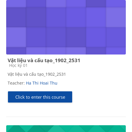
Vật liệu và cấu tạo_1902_2531
Course category
Học kỳ 01
Vật liệu và cấu tạo_1902_2531
Teacher:
Ha Thi Hoai Thu
Click to enter this course