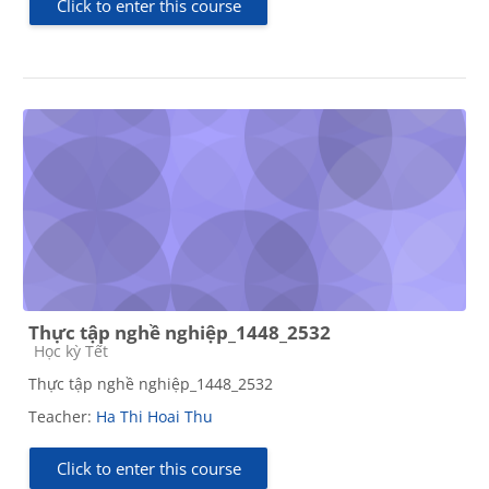
Click to enter this course
Thực tập nghề nghiệp_1448_2532
Course category
Học kỳ Tết
Thực tập nghề nghiệp_1448_2532
Teacher:
Ha Thi Hoai Thu
Click to enter this course