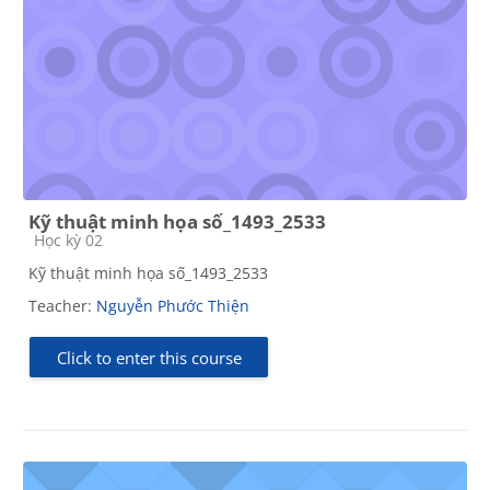
Kỹ thuật minh họa số_1493_2533
Course category
Học kỳ 02
Kỹ thuật minh họa số_1493_2533
Teacher:
Nguyễn Phước Thiện
Click to enter this course