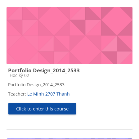
Portfolio Design_2014_2533
Course category
Học kỳ 02
Portfolio Design_2014_2533
Teacher:
Le Minh 2707 Thanh
Click to enter this course