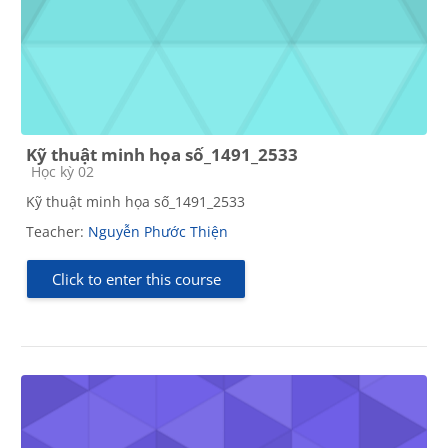
Kỹ thuật minh họa số_1491_2533
Course category
Học kỳ 02
Kỹ thuật minh họa số_1491_2533
Teacher:
Nguyễn Phước Thiện
Click to enter this course