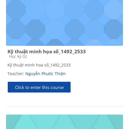
Kỹ thuật minh họa số_1492_2533
Course category
Học kỳ 02
Kỹ thuật minh họa số_1492_2533
Teacher:
Nguyễn Phước Thiện
Click to enter this course