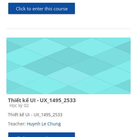
Click to enter this course
Thiết kế UI - UX_1495_2533
Course category
Học kỳ 02
Thiết kế UI - UX_1495_2533
Teacher:
Huynh Le Chung