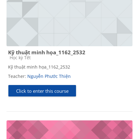
Kỹ thuật minh họa_1162_2532
Course category
Học kỳ Tết
Kỹ thuật minh họa_1162_2532
Teacher:
Nguyễn Phước Thiện
Click to enter this course