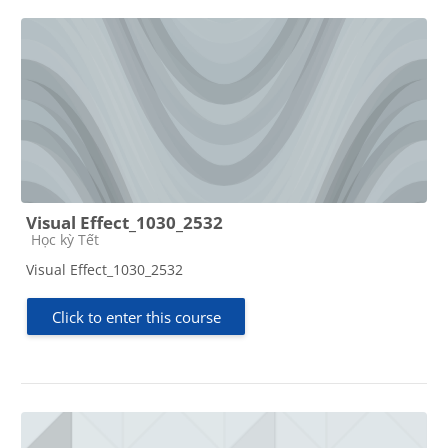
Visual Effect_1030_2532
Course category
Học kỳ Tết
Visual Effect_1030_2532
Click to enter this course