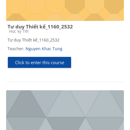
Tư duy Thiết kế_1160_2532
Course category
Học kỳ Tết
Tư duy Thiết kế_1160_2532
Teacher:
Nguyen Khac Tung
Click to enter this course