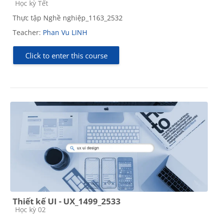
Course category
Học kỳ Tết
Thực tập Nghề nghiệp_1163_2532
Teacher:
Phan Vu LINH
Click to enter this course
Thiết kế UI - UX_1499_2533
Course category
Học kỳ 02