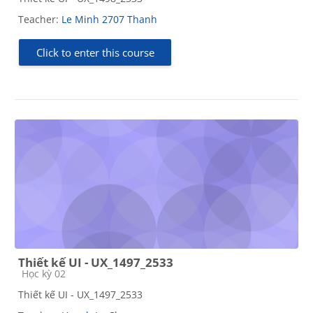
Teacher:
Le Minh 2707 Thanh
Click to enter this course
Thiết kế UI - UX_1497_2533
Course category
Học kỳ 02
Thiết kế UI - UX_1497_2533