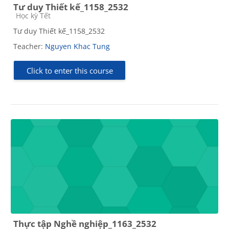
Tư duy Thiết kế_1158_2532
Course category
Học kỳ Tết
Tư duy Thiết kế_1158_2532
Teacher:
Nguyen Khac Tung
Click to enter this course
Thực tập Nghề nghiệp_1163_2532