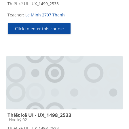
Thiết kế UI - UX_1499_2533
Teacher:
Le Minh 2707 Thanh
Click to enter this course
Thiết kế UI - UX_1498_2533
Course category
Học kỳ 02
Thiết kế UI - UX_1498_2533