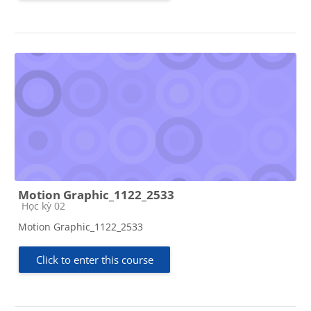
Motion Graphic_1122_2533
Course category
Học kỳ 02
Motion Graphic_1122_2533
Click to enter this course