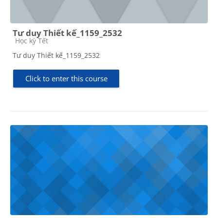
Tư duy Thiết kế_1159_2532
Course category
Học kỳ Tết
Tư duy Thiết kế_1159_2532
Click to enter this course