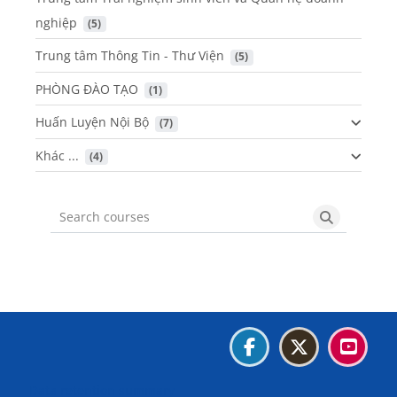
nghiệp
 (5)
Trung tâm Thông Tin - Thư Viện
 (5)
PHÒNG ĐÀO TẠO
 (1)
Huấn Luyện Nội Bộ
 (7)
Khác ...
 (4)
Search courses
Search cou
Blocks
Blocks
Blocks
Blocks
Data retention summary