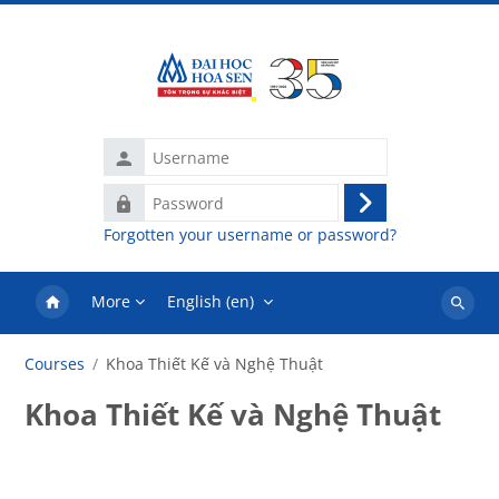
Skip to main content
Username
Password
Log
Forgotten your username or password?
in
More
English ‎(en)‎
Search
courses
Courses
Khoa Thiết Kế và Nghệ Thuật
Khoa Thiết Kế và Nghệ Thuật