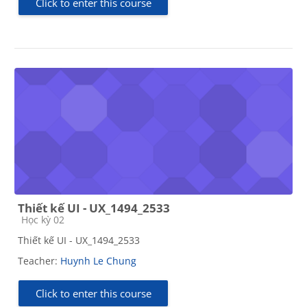
Click to enter this course
Thiết kế UI - UX_1494_2533
Course category
Học kỳ 02
Thiết kế UI - UX_1494_2533
Teacher:
Huynh Le Chung
Click to enter this course