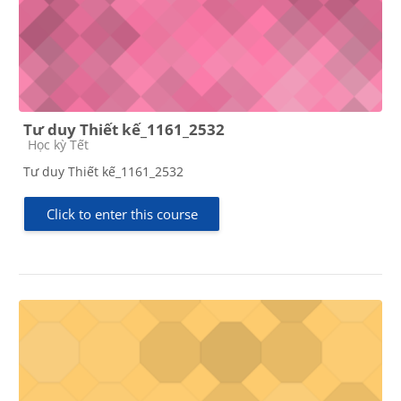
Tư duy Thiết kế_1161_2532
Course category
Học kỳ Tết
Tư duy Thiết kế_1161_2532
Click to enter this course