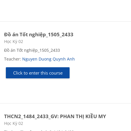
Đồ án Tốt nghiệp_1505_2433
Course category
Học Kỳ 02
Đồ án Tốt nghiệp_1505_2433
Teacher:
Nguyen Duong Quynh Anh
Click to enter this course
THCN2_1484_2433_GV: PHAN THỊ KIỀU MY
Course category
Học Kỳ 02