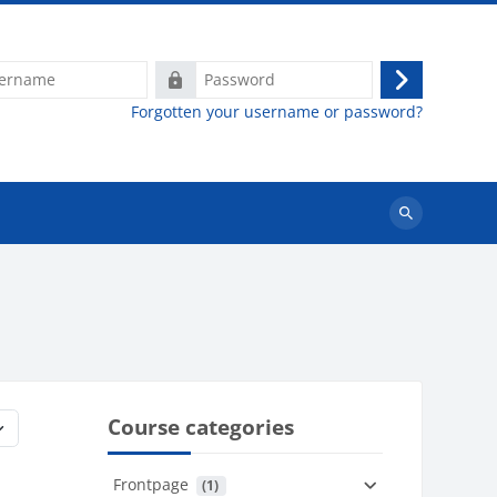
e
Password
Log
Forgotten your username or password?
in
Search
courses
Course categories
Frontpage
 (1)