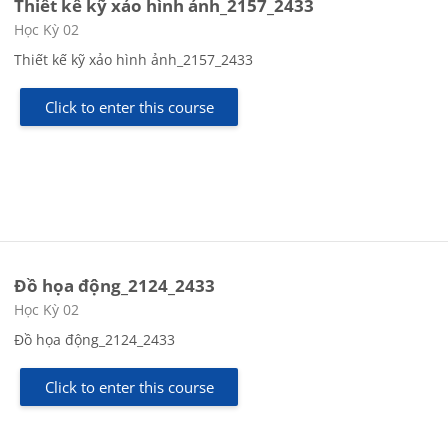
Thiết kế kỹ xảo hình ảnh_2157_2433
Course category
Học Kỳ 02
Thiết kế kỹ xảo hình ảnh_2157_2433
Click to enter this course
Đồ họa động_2124_2433
Course category
Học Kỳ 02
Đồ họa động_2124_2433
Click to enter this course