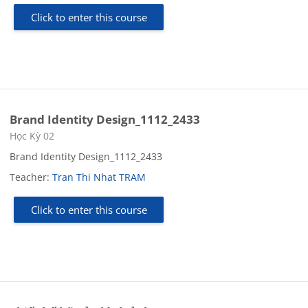
Click to enter this course
Brand Identity Design_1112_2433
Course category
Học Kỳ 02
Brand Identity Design_1112_2433
Teacher:
Tran Thi Nhat TRAM
Click to enter this course