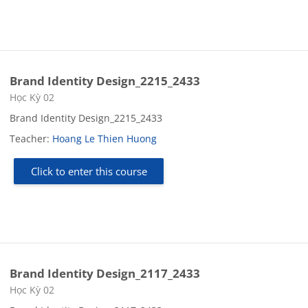
Brand Identity Design_2215_2433
Course category
Học Kỳ 02
Brand Identity Design_2215_2433
Teacher:
Hoang Le Thien Huong
Click to enter this course
Brand Identity Design_2117_2433
Course category
Học Kỳ 02