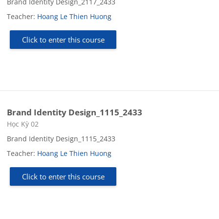
Brand Identity Design_2117_2433
Teacher:
Hoang Le Thien Huong
Click to enter this course
Brand Identity Design_1115_2433
Course category
Học Kỳ 02
Brand Identity Design_1115_2433
Teacher:
Hoang Le Thien Huong
Click to enter this course