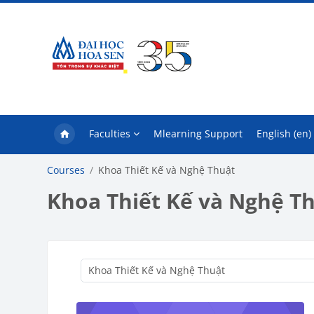
Skip to main content
Faculties
Mlearning Support
English ‎(en)‎
Courses
Khoa Thiết Kế và Nghệ Thuật
Khoa Thiết Kế và Nghệ T