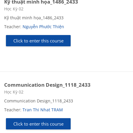
Kỹ thuật minh họa_1486_2433
Course category
Học Kỳ 02
Kỹ thuật minh họa_1486_2433
Teacher:
Nguyễn Phước Thiện
Click to enter this course
Communication Design_1118_2433
Course category
Học Kỳ 02
Communication Design_1118_2433
Teacher:
Tran Thi Nhat TRAM
Click to enter this course