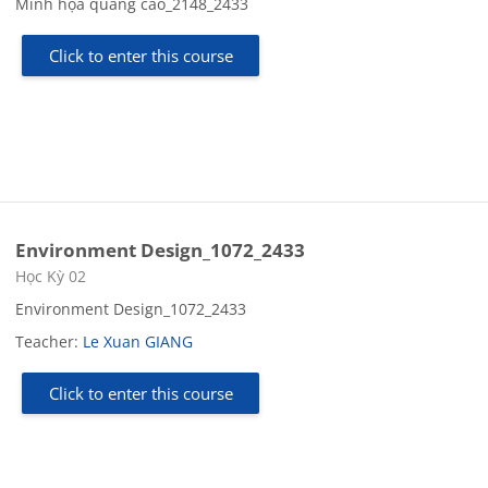
Minh họa quảng cáo_2148_2433
Click to enter this course
Environment Design_1072_2433
Course category
Học Kỳ 02
Environment Design_1072_2433
Teacher:
Le Xuan GIANG
Click to enter this course