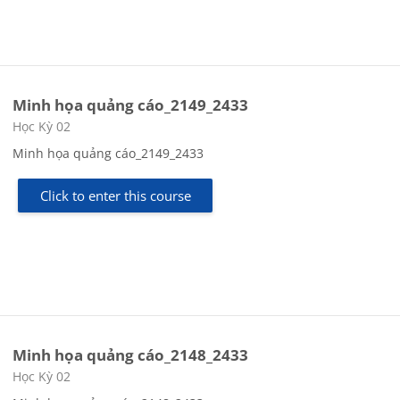
Minh họa quảng cáo_2149_2433
Course category
Học Kỳ 02
Minh họa quảng cáo_2149_2433
Click to enter this course
Minh họa quảng cáo_2148_2433
Course category
Học Kỳ 02