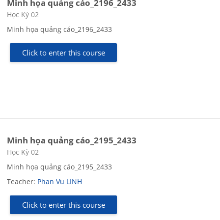
Minh họa quảng cáo_2196_2433
Course category
Học Kỳ 02
Minh họa quảng cáo_2196_2433
Click to enter this course
Minh họa quảng cáo_2195_2433
Course category
Học Kỳ 02
Minh họa quảng cáo_2195_2433
Teacher:
Phan Vu LINH
Click to enter this course