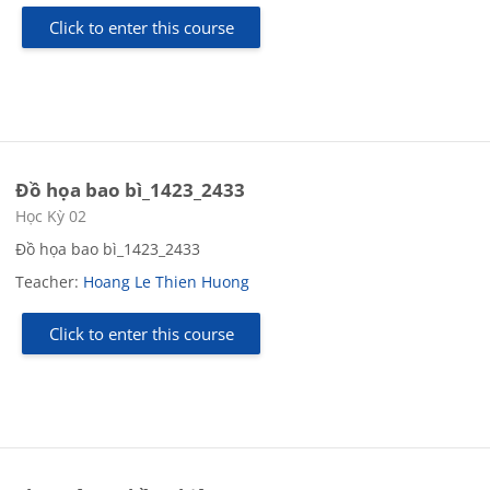
Click to enter this course
Đồ họa bao bì_1423_2433
Course category
Học Kỳ 02
Đồ họa bao bì_1423_2433
Teacher:
Hoang Le Thien Huong
Click to enter this course