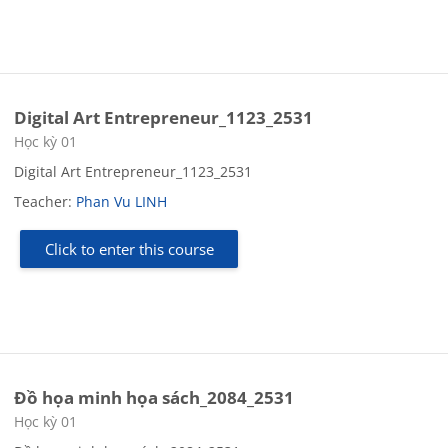
Digital Art Entrepreneur_1123_2531
Course category
Học kỳ 01
Digital Art Entrepreneur_1123_2531
Teacher:
Phan Vu LINH
Click to enter this course
Đồ họa minh họa sách_2084_2531
Course category
Học kỳ 01