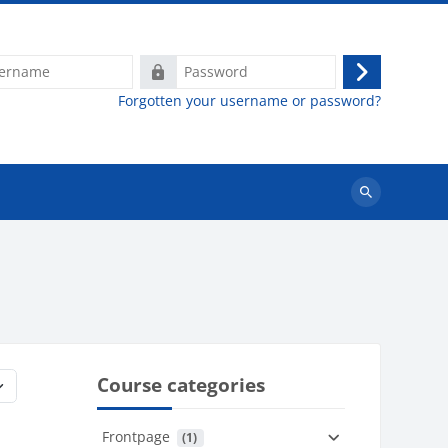
e
Password
Log
Forgotten your username or password?
in
Search
courses
Course categories
Frontpage
 (1)