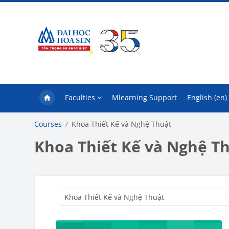
Skip to main content
Faculties
Mlearning Support
English ‎(en)‎
Courses
Khoa Thiết Kế và Nghệ Thuật
Khoa Thiết Kế và Nghệ T