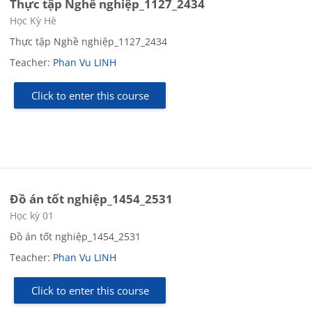
Thực tập Nghề nghiệp_1127_2434
Course category
Học Kỳ Hè
Thực tập Nghề nghiệp_1127_2434
Teacher:
Phan Vu LINH
Click to enter this course
Đồ án tốt nghiệp_1454_2531
Course category
Học kỳ 01
Đồ án tốt nghiệp_1454_2531
Teacher:
Phan Vu LINH
Click to enter this course