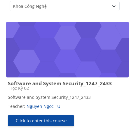
Course categories
Software and System Security_1247_2433
Course category
Học Kỳ 02
Software and System Security_1247_2433
Teacher:
Nguyen Ngoc TU
Click to enter this course