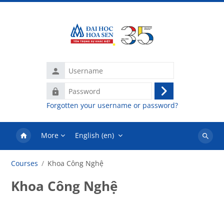
Skip to main content
Username
Password
Log
Forgotten your username or password?
in
More
English ‎(en)‎
Search
courses
Courses
Khoa Công Nghệ
Khoa Công Nghệ