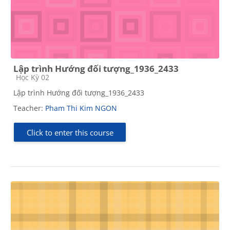
Lập trình Hướng đối tượng_1936_2433
Course category
Học Kỳ 02
Lập trình Hướng đối tượng_1936_2433
Teacher:
Pham Thi Kim NGON
Click to enter this course