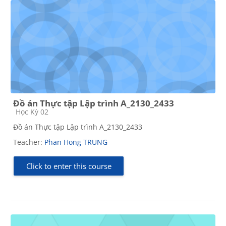
Đồ án Thực tập Lập trình A_2130_2433
Course category
Học Kỳ 02
Đồ án Thực tập Lập trình A_2130_2433
Teacher:
Phan Hong TRUNG
Click to enter this course