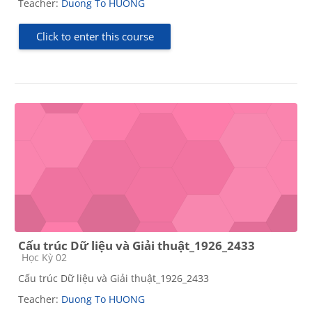
Teacher:
Duong To HUONG
Click to enter this course
Cấu trúc Dữ liệu và Giải thuật_1926_2433
Course category
Học Kỳ 02
Cấu trúc Dữ liệu và Giải thuật_1926_2433
Teacher:
Duong To HUONG