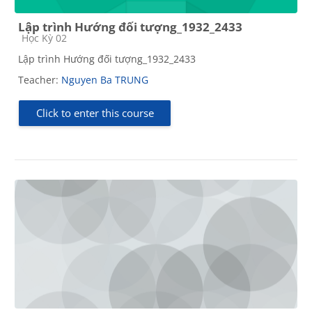
Lập trình Hướng đối tượng_1932_2433
Course category
Học Kỳ 02
Lập trình Hướng đối tượng_1932_2433
Teacher:
Nguyen Ba TRUNG
Click to enter this course