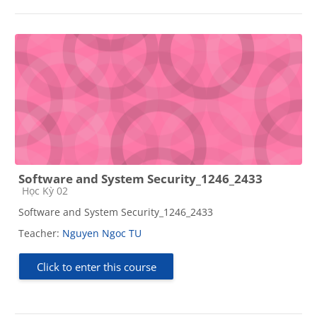
Software and System Security_1246_2433
Course category
Học Kỳ 02
Software and System Security_1246_2433
Teacher:
Nguyen Ngoc TU
Click to enter this course