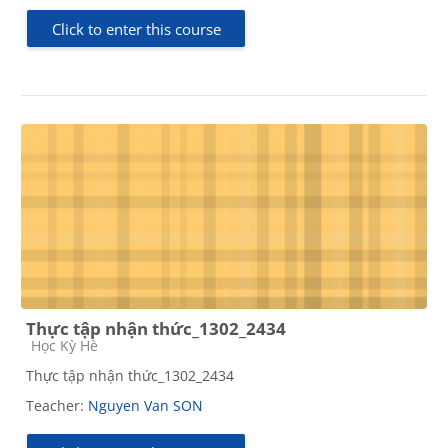
Click to enter this course
Thực tập nhận thức_1302_2434
Course category
Học Kỳ Hè
Thực tập nhận thức_1302_2434
Teacher:
Nguyen Van SON