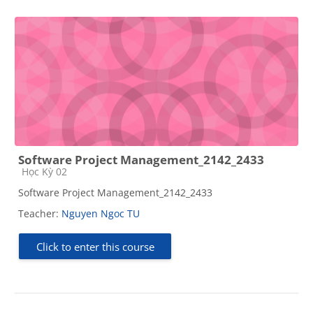
Software Project Management_2142_2433
Course category
Học Kỳ 02
Software Project Management_2142_2433
Teacher:
Nguyen Ngoc TU
Click to enter this course