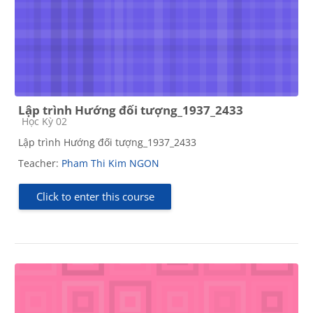
Lập trình Hướng đối tượng_1937_2433
Course category
Học Kỳ 02
Lập trình Hướng đối tượng_1937_2433
Teacher:
Pham Thi Kim NGON
Click to enter this course