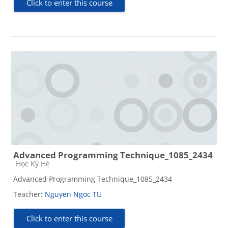
Click to enter this course
Advanced Programming Technique_1085_2434
Course category
Học Kỳ Hè
Advanced Programming Technique_1085_2434
Teacher:
Nguyen Ngoc TU
Click to enter this course