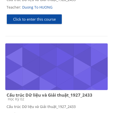
Teacher:
Duong To HUONG
Click to enter this course
Cấu trúc Dữ liệu và Giải thuật_1927_2433
Course category
Học Kỳ 02
Cấu trúc Dữ liệu và Giải thuật_1927_2433