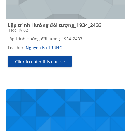
Lập trình Hướng đối tượng_1934_2433
Course category
Học Kỳ 02
Lập trình Hướng đối tượng_1934_2433
Teacher:
Nguyen Ba TRUNG
Click to enter this course