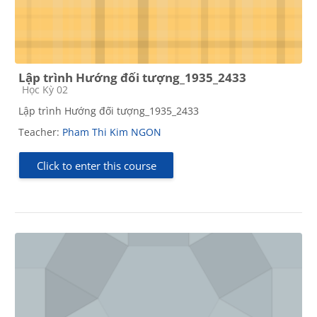
Lập trình Hướng đối tượng_1935_2433
Course category
Học Kỳ 02
Lập trình Hướng đối tượng_1935_2433
Teacher:
Pham Thi Kim NGON
Click to enter this course