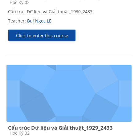
Course category
Học Kỳ 02
Cấu trúc Dữ liệu và Giải thuật_1930_2433
Teacher:
Bui Ngoc LE
Click to enter this course
Cấu trúc Dữ liệu và Giải thuật_1929_2433
Course category
Học Kỳ 02