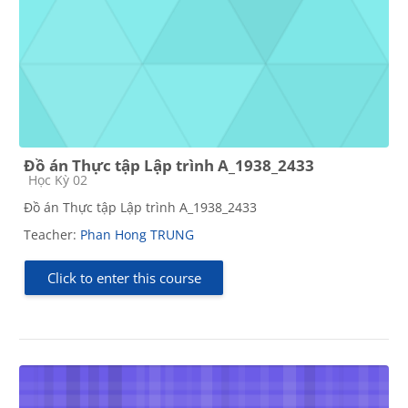
Đồ án Thực tập Lập trình A_1938_2433
Course category
Học Kỳ 02
Đồ án Thực tập Lập trình A_1938_2433
Teacher:
Phan Hong TRUNG
Click to enter this course