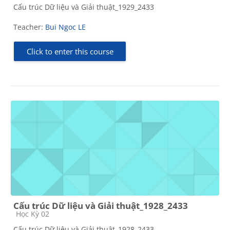
Cấu trúc Dữ liệu và Giải thuật_1929_2433
Teacher:
Bui Ngoc LE
Click to enter this course
Cấu trúc Dữ liệu và Giải thuật_1928_2433
Course category
Học Kỳ 02
Cấu trúc Dữ liệu và Giải thuật_1928_2433