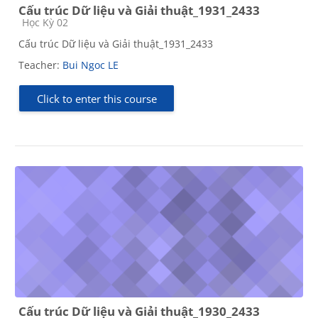
Cấu trúc Dữ liệu và Giải thuật_1931_2433
Course category
Học Kỳ 02
Cấu trúc Dữ liệu và Giải thuật_1931_2433
Teacher:
Bui Ngoc LE
Click to enter this course
Cấu trúc Dữ liệu và Giải thuật_1930_2433