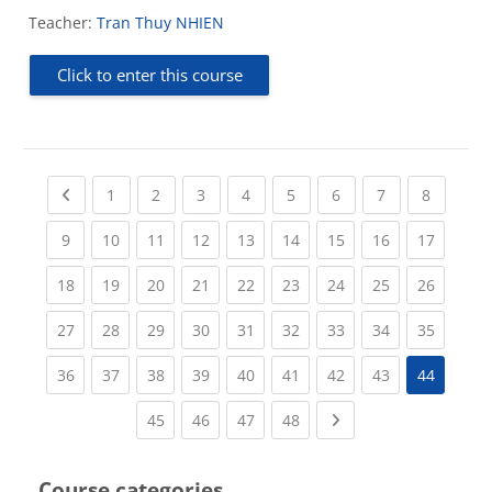
Teacher:
Tran Thuy NHIEN
Click to enter this course
Previous page
(current)
(current)
(current)
(current)
(current)
(current)
(current)
(current
1
2
3
4
5
6
7
8
(current)
(current)
(current)
(current)
(current)
(current)
(current)
(current)
(current
9
10
11
12
13
14
15
16
17
(current)
(current)
(current)
(current)
(current)
(current)
(current)
(current)
(current
18
19
20
21
22
23
24
25
26
(current)
(current)
(current)
(current)
(current)
(current)
(current)
(current)
(current
27
28
29
30
31
32
33
34
35
(current)
(current)
(current)
(current)
(current)
(current)
(current)
(current)
36
37
38
39
40
41
42
43
44
(current)
(current)
(current)
(current)
Next page
45
46
47
48
Course categories