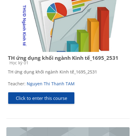
TH ứng dụng khối ngành Kinh tế_1695_2531
Course category
Học kỳ 01
TH ứng dụng khối ngành Kinh tế_1695_2531
Teacher:
Nguyen Thi Thanh TAM
Click to enter this course