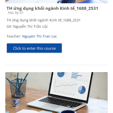
TH ứng dụng khối ngành Kinh tế_1688_2531
Course category
Học kỳ 01
TH ứng dụng khối ngành Kinh tế_1688_2531
GV: Nguyễn Thị Trần Lộc
Teacher:
Nguyen Thi Tran Loc
Click to enter this course