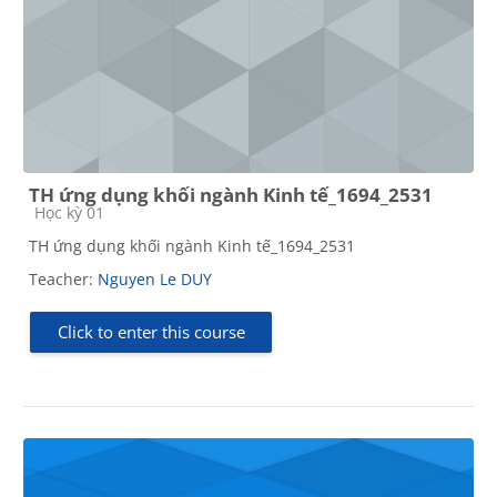
TH ứng dụng khối ngành Kinh tế_1694_2531
Course category
Học kỳ 01
TH ứng dụng khối ngành Kinh tế_1694_2531
Teacher:
Nguyen Le DUY
Click to enter this course