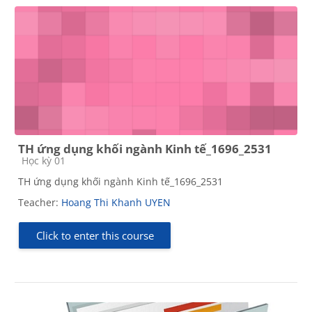
TH ứng dụng khối ngành Kinh tế_1696_2531
Course category
Học kỳ 01
TH ứng dụng khối ngành Kinh tế_1696_2531
Teacher:
Hoang Thi Khanh UYEN
Click to enter this course