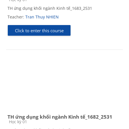
TH ứng dụng khối ngành Kinh tế_1683_2531
Teacher:
Tran Thuy NHIEN
Click to enter this course
TH ứng dụng khối ngành Kinh tế_1682_2531
Course category
Học kỳ 01