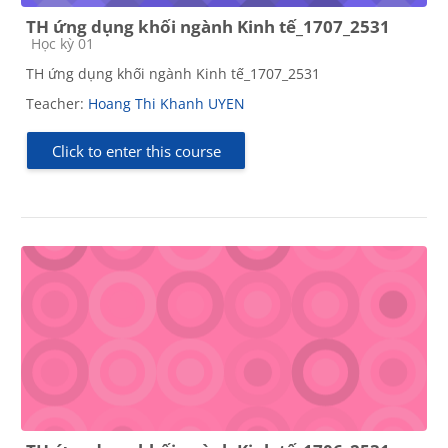
TH ứng dụng khối ngành Kinh tế_1707_2531
Course category
Học kỳ 01
TH ứng dụng khối ngành Kinh tế_1707_2531
Teacher:
Hoang Thi Khanh UYEN
Click to enter this course