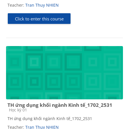
Teacher:
Tran Thuy NHIEN
Click to enter this course
TH ứng dụng khối ngành Kinh tế_1702_2531
Course category
Học kỳ 01
TH ứng dụng khối ngành Kinh tế_1702_2531
Teacher:
Tran Thuy NHIEN