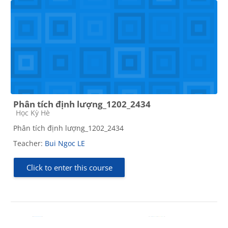
Phân tích định lượng_1202_2434
Course category
Học Kỳ Hè
Phân tích định lượng_1202_2434
Teacher:
Bui Ngoc LE
Click to enter this course