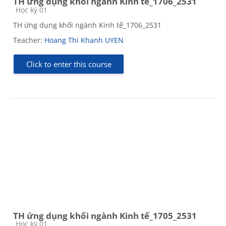
TH ứng dụng khối ngành Kinh tế_1706_2531
Course category
Học kỳ 01
TH ứng dụng khối ngành Kinh tế_1706_2531
Teacher:
Hoang Thi Khanh UYEN
Click to enter this course
TH ứng dụng khối ngành Kinh tế_1705_2531
Course category
Học kỳ 01