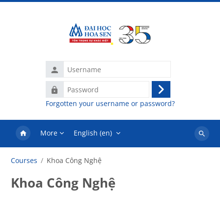
Skip to main content
Username
Password
Log
Forgotten your username or password?
in
More
English ‎(en)‎
Search
courses
Courses
Khoa Công Nghệ
Khoa Công Nghệ