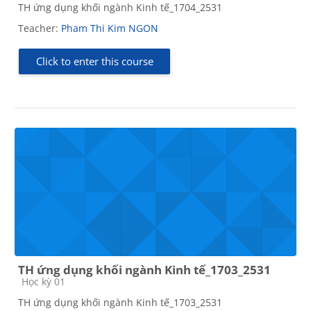
TH ứng dụng khối ngành Kinh tế_1704_2531
Teacher:
Pham Thi Kim NGON
Click to enter this course
TH ứng dụng khối ngành Kinh tế_1703_2531
Course category
Học kỳ 01
TH ứng dụng khối ngành Kinh tế_1703_2531