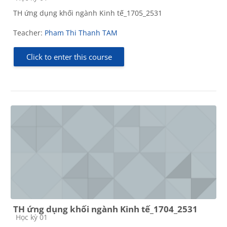
TH ứng dụng khối ngành Kinh tế_1705_2531
Teacher:
Pham Thi Thanh TAM
Click to enter this course
TH ứng dụng khối ngành Kinh tế_1704_2531
Course category
Học kỳ 01