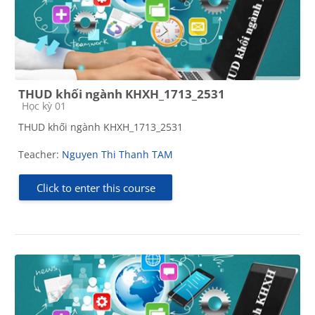
THUD khối ngành KHXH_1713_2531
Course category
Học kỳ 01
THUD khối ngành KHXH_1713_2531
Teacher:
Nguyen Thi Thanh TAM
Click to enter this course