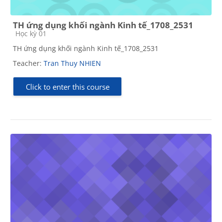
TH ứng dụng khối ngành Kinh tế_1708_2531
Course category
Học kỳ 01
TH ứng dụng khối ngành Kinh tế_1708_2531
Teacher:
Tran Thuy NHIEN
Click to enter this course