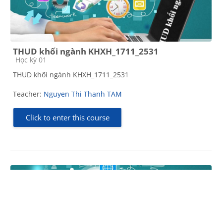
THUD khối ngành KHXH_1711_2531
Course category
Học kỳ 01
THUD khối ngành KHXH_1711_2531
Teacher:
Nguyen Thi Thanh TAM
Click to enter this course