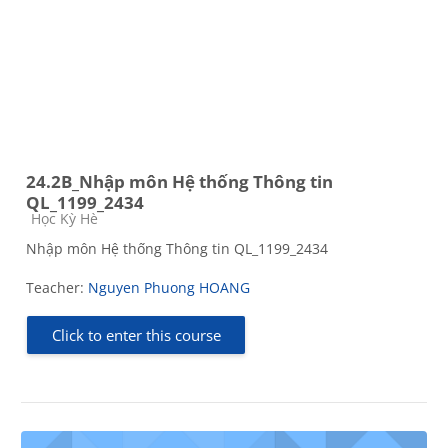
24.2B_Nhập môn Hệ thống Thông tin
QL_1199_2434
Course category
Học Kỳ Hè
Nhập môn Hệ thống Thông tin QL_1199_2434
Teacher:
Nguyen Phuong HOANG
Click to enter this course