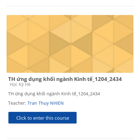
TH ứng dụng khối ngành Kinh tế_1204_2434
Course category
Học Kỳ Hè
TH ứng dụng khối ngành Kinh tế_1204_2434
Teacher:
Tran Thuy NHIEN
Click to enter this course