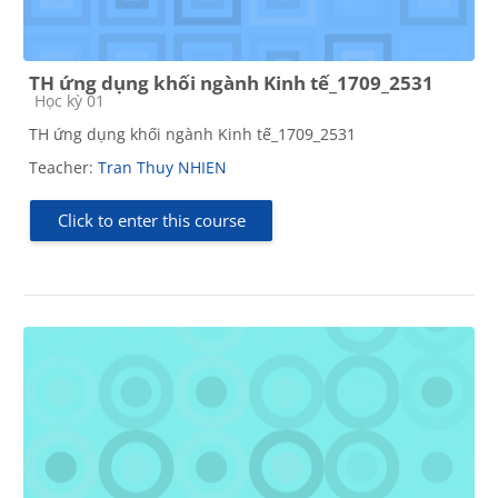
TH ứng dụng khối ngành Kinh tế_1709_2531
Course category
Học kỳ 01
TH ứng dụng khối ngành Kinh tế_1709_2531
Teacher:
Tran Thuy NHIEN
Click to enter this course