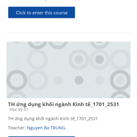
Click to enter this course
TH ứng dụng khối ngành Kinh tế_1701_2531
Course category
Học kỳ 01
TH ứng dụng khối ngành Kinh tế_1701_2531
Teacher:
Nguyen Ba TRUNG