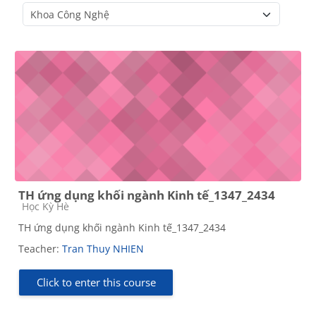
Course categories
TH ứng dụng khối ngành Kinh tế_1347_2434
Course category
Học Kỳ Hè
TH ứng dụng khối ngành Kinh tế_1347_2434
Teacher:
Tran Thuy NHIEN
Click to enter this course