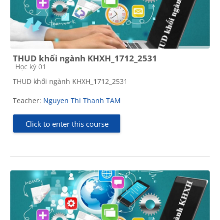
THUD khối ngành KHXH_1712_2531
Course category
Học kỳ 01
THUD khối ngành KHXH_1712_2531
Teacher:
Nguyen Thi Thanh TAM
Click to enter this course