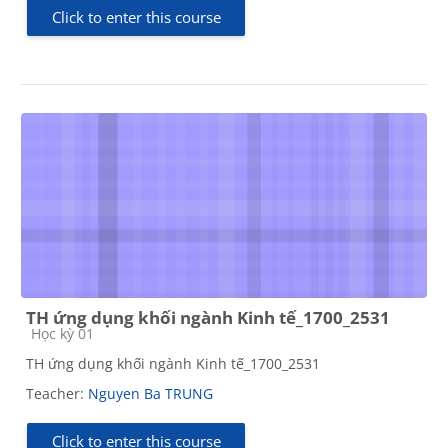
Click to enter this course
TH ứng dụng khối ngành Kinh tế_1700_2531
Course category
Học kỳ 01
TH ứng dụng khối ngành Kinh tế_1700_2531
Teacher:
Nguyen Ba TRUNG
Click to enter this course