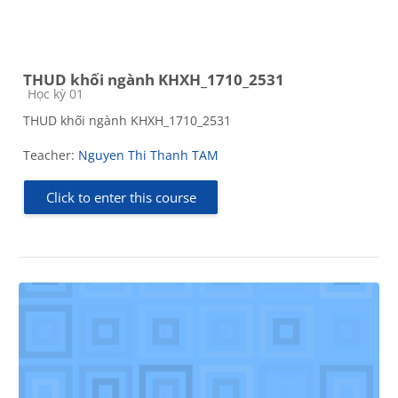
THUD khối ngành KHXH_1710_2531
Course category
Học kỳ 01
THUD khối ngành KHXH_1710_2531
Teacher:
Nguyen Thi Thanh TAM
Click to enter this course