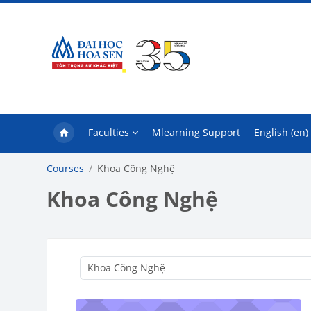
Skip to main content
Faculties
Mlearning Support
English ‎(en)‎
Courses
Khoa Công Nghệ
Khoa Công Nghệ