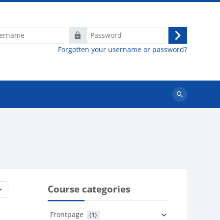
e
Password
Log
Forgotten your username or password?
in
Search
courses
Course categories
Frontpage
 (1)