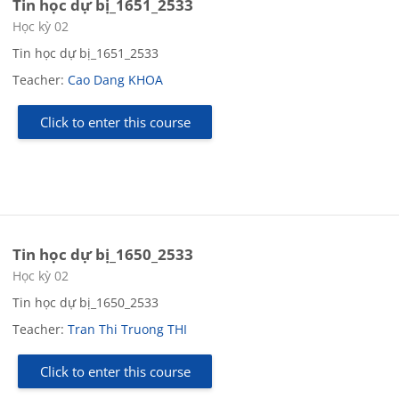
Tin học dự bị_1651_2533
Course category
Học kỳ 02
Tin học dự bị_1651_2533
Teacher:
Cao Dang KHOA
Click to enter this course
Tin học dự bị_1650_2533
Course category
Học kỳ 02
Tin học dự bị_1650_2533
Teacher:
Tran Thi Truong THI
Click to enter this course