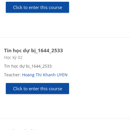
Click to enter this course
Tin học dự bị_1644_2533
Course category
Học kỳ 02
Tin học dự bị_1644_2533
Teacher:
Hoang Thi Khanh UYEN
Click to enter this course