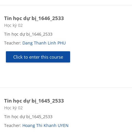
Tin học dự bị_1646_2533
Course category
Học kỳ 02
Tin học dự bị_1646_2533
Teacher:
Dang Thanh Linh PHU
Click to enter this course
Tin học dự bị_1645_2533
Course category
Học kỳ 02
Tin học dự bị_1645_2533
Teacher:
Hoang Thi Khanh UYEN