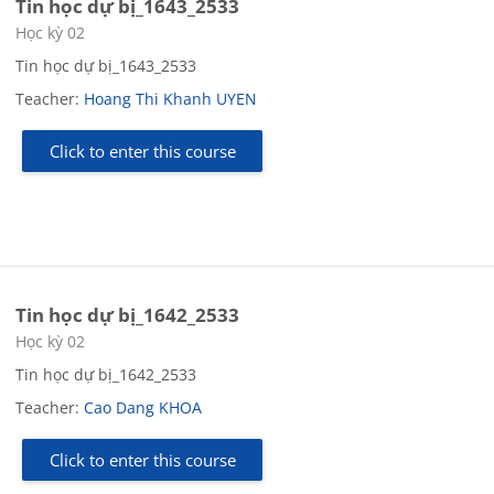
Tin học dự bị_1643_2533
Course category
Học kỳ 02
Tin học dự bị_1643_2533
Teacher:
Hoang Thi Khanh UYEN
Click to enter this course
Tin học dự bị_1642_2533
Course category
Học kỳ 02
Tin học dự bị_1642_2533
Teacher:
Cao Dang KHOA
Click to enter this course