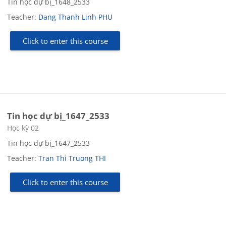
Tin học dự bị_1648_2533
Teacher:
Dang Thanh Linh PHU
Click to enter this course
Tin học dự bị_1647_2533
Course category
Học kỳ 02
Tin học dự bị_1647_2533
Teacher:
Tran Thi Truong THI
Click to enter this course