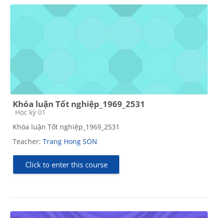
Khóa luận Tốt nghiệp_1969_2531
Course category
Học kỳ 01
Khóa luận Tốt nghiệp_1969_2531
Teacher:
Trang Hong SON
Click to enter this course