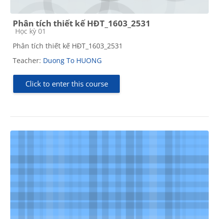
Phân tích thiết kế HĐT_1603_2531
Course category
Học kỳ 01
Phân tích thiết kế HĐT_1603_2531
Teacher:
Duong To HUONG
Click to enter this course