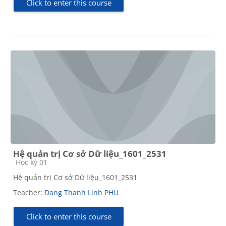
Click to enter this course
Hệ quản trị Cơ sở Dữ liệu_1601_2531
Course category
Học kỳ 01
Hệ quản trị Cơ sở Dữ liệu_1601_2531
Teacher:
Dang Thanh Linh PHU
Click to enter this course