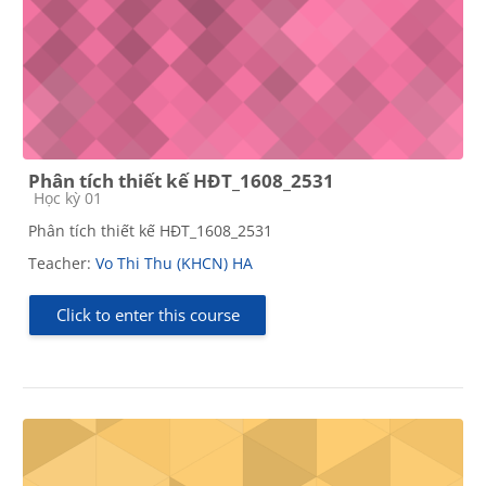
Phân tích thiết kế HĐT_1608_2531
Course category
Học kỳ 01
Phân tích thiết kế HĐT_1608_2531
Teacher:
Vo Thi Thu (KHCN) HA
Click to enter this course