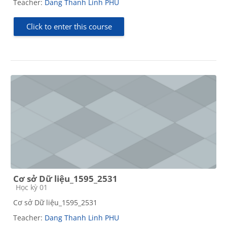
Teacher:
Dang Thanh Linh PHU
Click to enter this course
Cơ sở Dữ liệu_1595_2531
Course category
Học kỳ 01
Cơ sở Dữ liệu_1595_2531
Teacher:
Dang Thanh Linh PHU