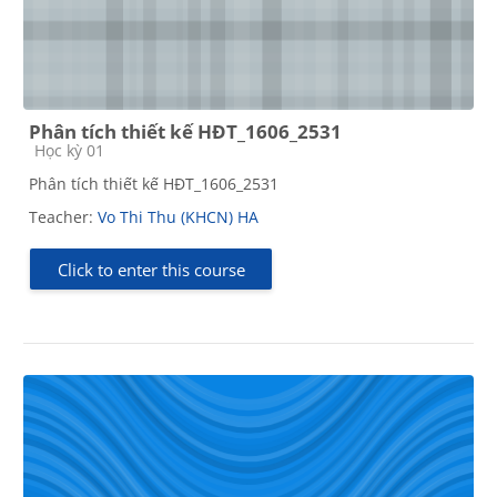
Phân tích thiết kế HĐT_1606_2531
Course category
Học kỳ 01
Phân tích thiết kế HĐT_1606_2531
Teacher:
Vo Thi Thu (KHCN) HA
Click to enter this course