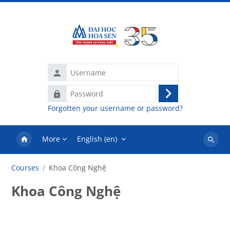
Skip to main content
Username
Password
Log
Forgotten your username or password?
in
More
English ‎(en)‎
Search
courses
Courses
Khoa Công Nghệ
Khoa Công Nghệ