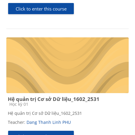
Click to enter this course
Hệ quản trị Cơ sở Dữ liệu_1602_2531
Course category
Học kỳ 01
Hệ quản trị Cơ sở Dữ liệu_1602_2531
Teacher:
Dang Thanh Linh PHU