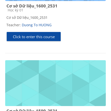
Cơ sở Dữ liệu_1600_2531
Course category
Học kỳ 01
Cơ sở Dữ liệu_1600_2531
Teacher:
Duong To HUONG
Click to enter this course
Cơ sở Dữ liệu_1599_2531