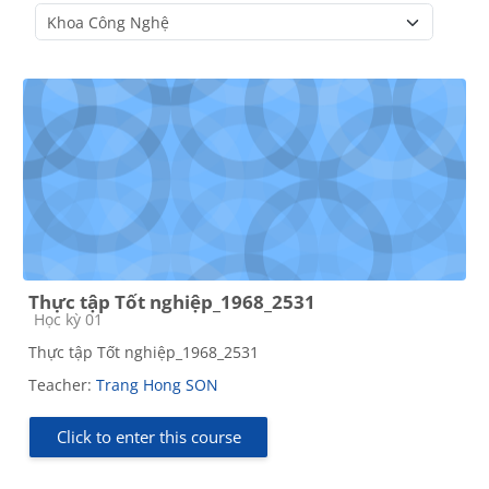
Course categories
Thực tập Tốt nghiệp_1968_2531
Course category
Học kỳ 01
Thực tập Tốt nghiệp_1968_2531
Teacher:
Trang Hong SON
Click to enter this course