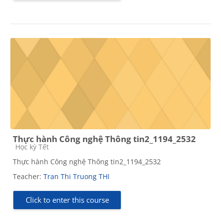
Thực hành Công nghệ Thông tin2_1194_2532
Course category
Học kỳ Tết
Thực hành Công nghệ Thông tin2_1194_2532
Teacher:
Tran Thi Truong THI
Click to enter this course