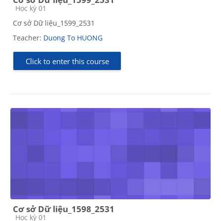
Course category
Học kỳ 01
Cơ sở Dữ liệu_1599_2531
Teacher:
Duong To HUONG
Click to enter this course
Cơ sở Dữ liệu_1598_2531
Course category
Học kỳ 01