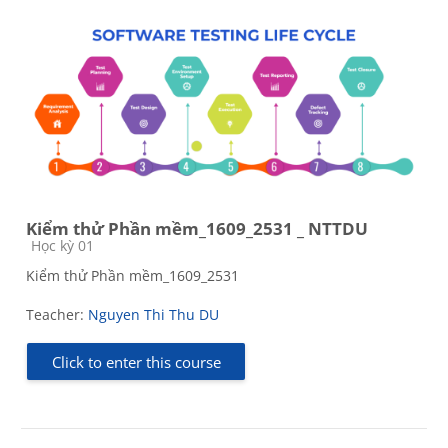
Kiểm thử Phần mềm_1609_2531 _ NTTDU
Course category
Học kỳ 01
Kiểm thử Phần mềm_1609_2531
Teacher:
Nguyen Thi Thu DU
Click to enter this course