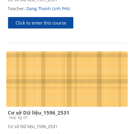
Teacher:
Dang Thanh Linh PHU
Click to enter this course
Cơ sở Dữ liệu_1596_2531
Course category
Học kỳ 01
Cơ sở Dữ liệu_1596_2531