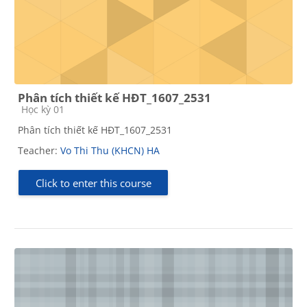
Phân tích thiết kế HĐT_1607_2531
Course category
Học kỳ 01
Phân tích thiết kế HĐT_1607_2531
Teacher:
Vo Thi Thu (KHCN) HA
Click to enter this course