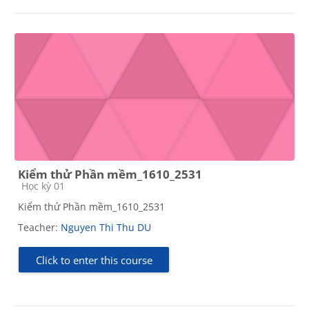
Kiểm thử Phần mềm_1610_2531
Course category
Học kỳ 01
Kiểm thử Phần mềm_1610_2531
Teacher:
Nguyen Thi Thu DU
Click to enter this course