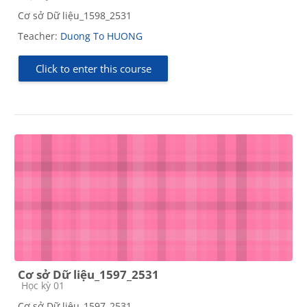
Cơ sở Dữ liệu_1598_2531
Teacher:
Duong To HUONG
Click to enter this course
Cơ sở Dữ liệu_1597_2531
Course category
Học kỳ 01
Cơ sở Dữ liệu_1597_2531