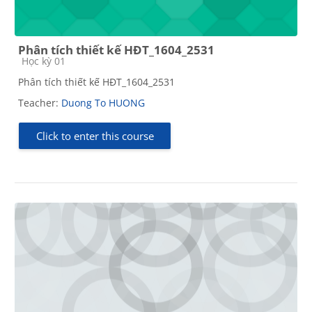
Phân tích thiết kế HĐT_1604_2531
Course category
Học kỳ 01
Phân tích thiết kế HĐT_1604_2531
Teacher:
Duong To HUONG
Click to enter this course