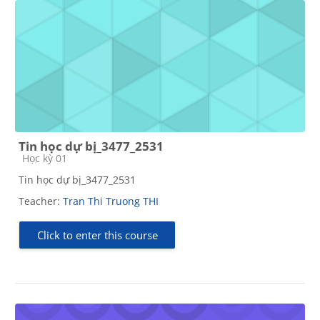
Tin học dự bị_3477_2531
Course category
Học kỳ 01
Tin học dự bị_3477_2531
Teacher:
Tran Thi Truong THI
Click to enter this course