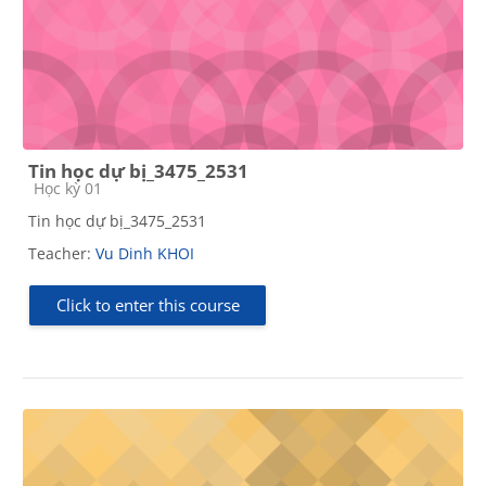
Tin học dự bị_3475_2531
Course category
Học kỳ 01
Tin học dự bị_3475_2531
Teacher:
Vu Dinh KHOI
Click to enter this course