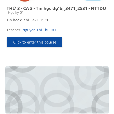
THỨ 3 - CA 3 - Tin học dự bị_3471_2531 - NTTDU
Course category
Học kỳ 01
Tin học dự bị_3471_2531
Teacher:
Nguyen Thi Thu DU
Click to enter this course