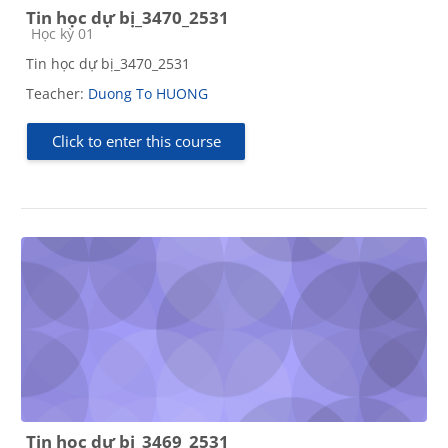
Tin học dự bị_3470_2531
Course category
Học kỳ 01
Tin học dự bị_3470_2531
Teacher:
Duong To HUONG
Click to enter this course
Tin học dự bị_3469_2531