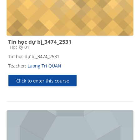
Tin học dự bị_3474_2531
Course category
Học kỳ 01
Tin học dự bị_3474_2531
Teacher:
Luong Tri QUAN
Click to enter this course