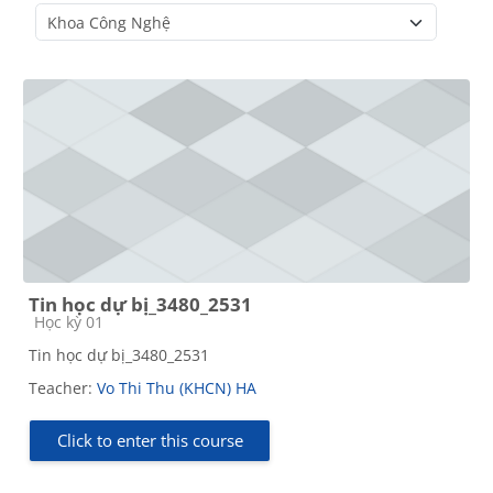
Course categories
Tin học dự bị_3480_2531
Course category
Học kỳ 01
Tin học dự bị_3480_2531
Teacher:
Vo Thi Thu (KHCN) HA
Click to enter this course