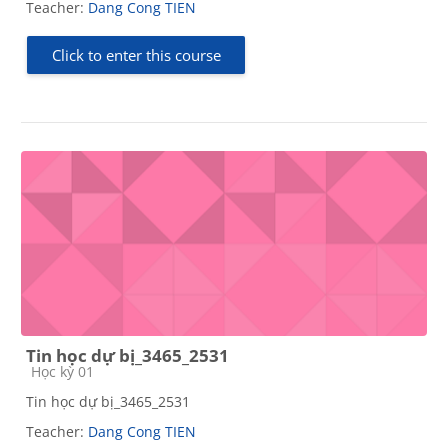
Teacher:
Dang Cong TIEN
Click to enter this course
Tin học dự bị_3465_2531
Course category
Học kỳ 01
Tin học dự bị_3465_2531
Teacher:
Dang Cong TIEN