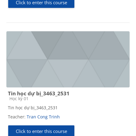
Click to enter this course
Tin học dự bị_3463_2531
Course category
Học kỳ 01
Tin học dự bị_3463_2531
Teacher:
Tran Cong Trinh
Click to enter this course