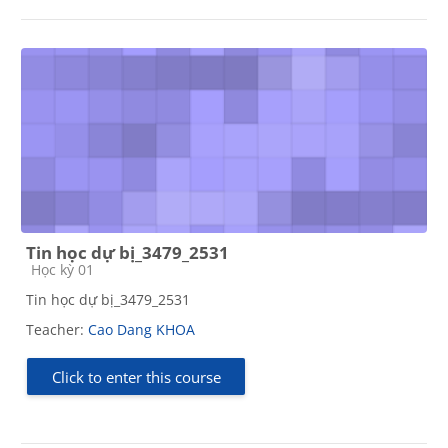
Tin học dự bị_3479_2531
Course category
Học kỳ 01
Tin học dự bị_3479_2531
Teacher:
Cao Dang KHOA
Click to enter this course