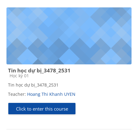
Tin học dự bị_3478_2531
Course category
Học kỳ 01
Tin học dự bị_3478_2531
Teacher:
Hoang Thi Khanh UYEN
Click to enter this course