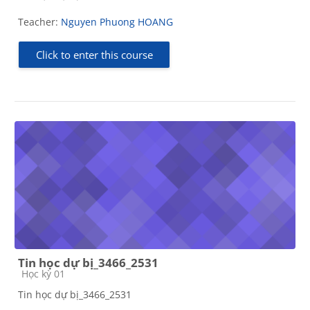
Teacher:
Nguyen Phuong HOANG
Click to enter this course
Tin học dự bị_3466_2531
Course category
Học kỳ 01
Tin học dự bị_3466_2531