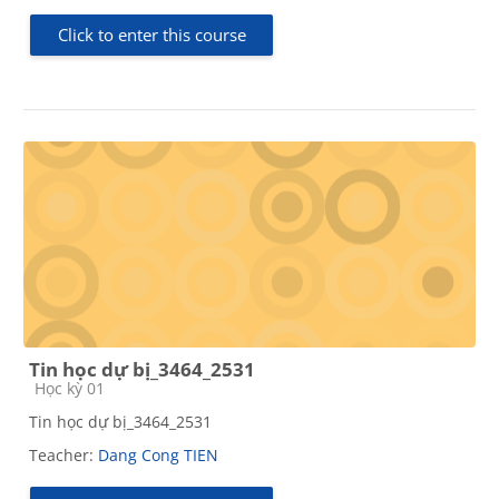
Click to enter this course
Tin học dự bị_3464_2531
Course category
Học kỳ 01
Tin học dự bị_3464_2531
Teacher:
Dang Cong TIEN