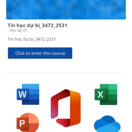
Tin học dự bị_3472_2531
Course category
Học kỳ 01
Tin học dự bị_3472_2531
Click to enter this course