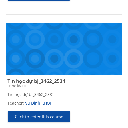
Tin học dự bị_3462_2531
Course category
Học kỳ 01
Tin học dự bị_3462_2531
Teacher:
Vu Dinh KHOI
Click to enter this course