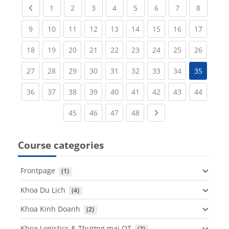
Previous page
(current)
(current)
(current)
(current)
(current)
(current)
(current)
(current
1
2
3
4
5
6
7
8
(current)
(current)
(current)
(current)
(current)
(current)
(current)
(current)
(current
9
10
11
12
13
14
15
16
17
(current)
(current)
(current)
(current)
(current)
(current)
(current)
(current)
(current
18
19
20
21
22
23
24
25
26
(current)
(current)
(current)
(current)
(current)
(current)
(current)
(current)
27
28
29
30
31
32
33
34
35
(current)
(current)
(current)
(current)
(current)
(current)
(current)
(current)
(current
36
37
38
39
40
41
42
43
44
(current)
(current)
(current)
(current)
Next page
45
46
47
48
Course categories
Frontpage
 (1)
Khoa Du Lịch
 (4)
Khoa Kinh Doanh
 (2)
Khoa Logistics & Thương mại QT
 (2)