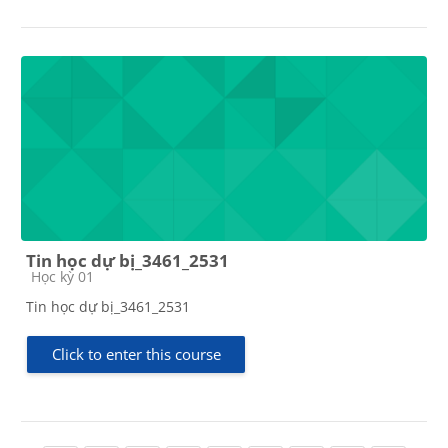
Tin học dự bị_3461_2531
Course category
Học kỳ 01
Tin học dự bị_3461_2531
Click to enter this course