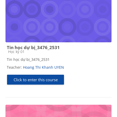
Tin học dự bị_3476_2531
Course category
Học kỳ 01
Tin học dự bị_3476_2531
Teacher:
Hoang Thi Khanh UYEN
Click to enter this course