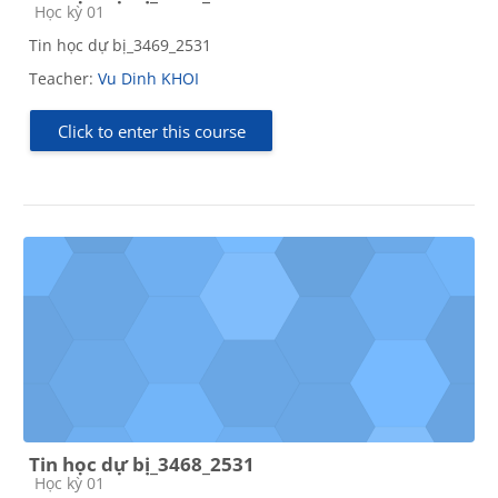
Course category
Học kỳ 01
Tin học dự bị_3469_2531
Teacher:
Vu Dinh KHOI
Click to enter this course
Tin học dự bị_3468_2531
Course category
Học kỳ 01