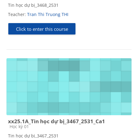
Tin học dự bị_3468_2531
Teacher:
Tran Thi Truong THI
Click to enter this course
xx25.1A_Tin học dự bị_3467_2531_Ca1
Course category
Học kỳ 01
Tin học dự bị_3467_2531