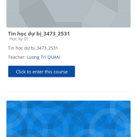
Tin học dự bị_3473_2531
Course category
Học kỳ 01
Tin học dự bị_3473_2531
Teacher:
Luong Tri QUAN
Click to enter this course