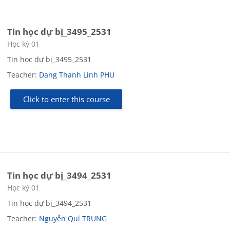
Tin học dự bị_3495_2531
Course category
Học kỳ 01
Tin học dự bị_3495_2531
Teacher:
Dang Thanh Linh PHU
Click to enter this course
Tin học dự bị_3494_2531
Course category
Học kỳ 01
Tin học dự bị_3494_2531
Teacher:
Nguyễn Quí TRUNG