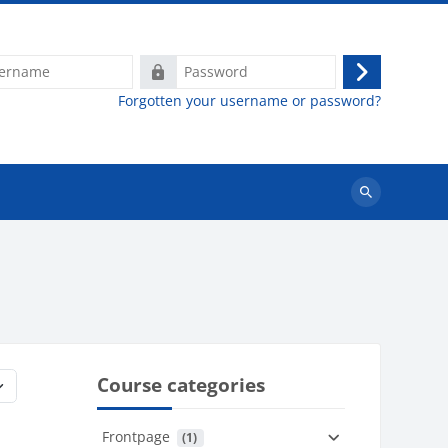
e
Password
Log
Forgotten your username or password?
in
Search
courses
Course categories
Frontpage
 (1)