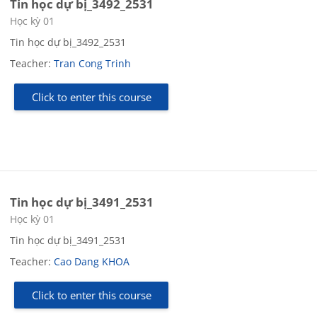
Tin học dự bị_3492_2531
Course category
Học kỳ 01
Tin học dự bị_3492_2531
Teacher:
Tran Cong Trinh
Click to enter this course
Tin học dự bị_3491_2531
Course category
Học kỳ 01
Tin học dự bị_3491_2531
Teacher:
Cao Dang KHOA
Click to enter this course