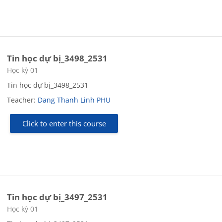
Tin học dự bị_3498_2531
Course category
Học kỳ 01
Tin học dự bị_3498_2531
Teacher:
Dang Thanh Linh PHU
Click to enter this course
Tin học dự bị_3497_2531
Course category
Học kỳ 01