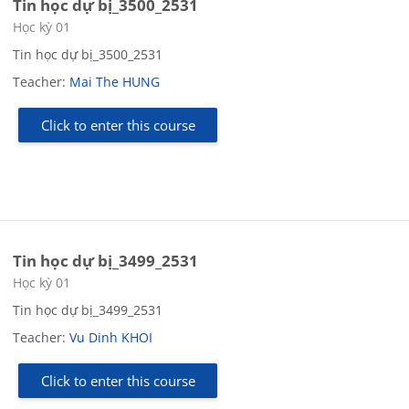
Tin học dự bị_3500_2531
Course category
Học kỳ 01
Tin học dự bị_3500_2531
Teacher:
Mai The HUNG
Click to enter this course
Tin học dự bị_3499_2531
Course category
Học kỳ 01
Tin học dự bị_3499_2531
Teacher:
Vu Dinh KHOI
Click to enter this course