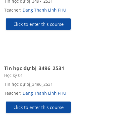
Tin học dự bị_3497_2531
Teacher:
Dang Thanh Linh PHU
Click to enter this course
Tin học dự bị_3496_2531
Course category
Học kỳ 01
Tin học dự bị_3496_2531
Teacher:
Dang Thanh Linh PHU
Click to enter this course