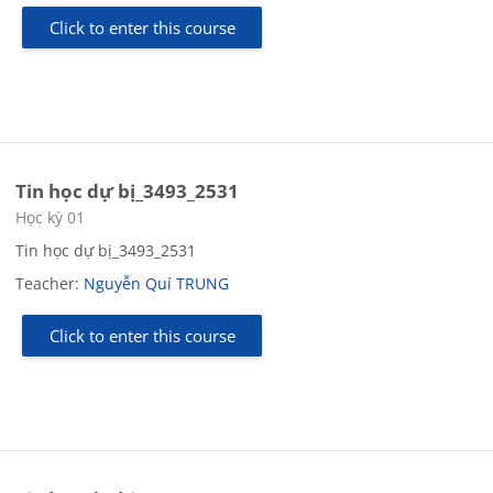
Click to enter this course
Tin học dự bị_3493_2531
Course category
Học kỳ 01
Tin học dự bị_3493_2531
Teacher:
Nguyễn Quí TRUNG
Click to enter this course