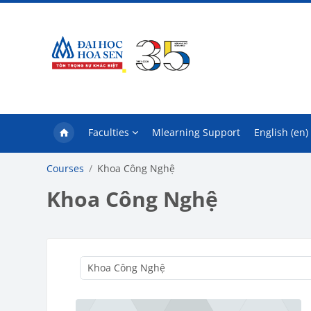
Skip to main content
Faculties
Mlearning Support
English ‎(en)‎
Courses
Khoa Công Nghệ
Khoa Công Nghệ