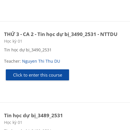
THỨ 3 - CA 2 - Tin học dự bị_3490_2531 - NTTDU
Course category
Học kỳ 01
Tin học dự bị_3490_2531
Teacher:
Nguyen Thi Thu DU
Click to enter this course
Tin học dự bị_3489_2531
Course category
Học kỳ 01