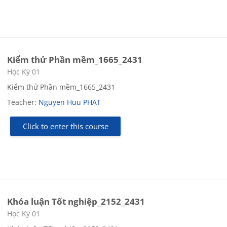
Kiểm thử Phần mềm_1665_2431
Course category
Học Kỳ 01
Kiểm thử Phần mềm_1665_2431
Teacher:
Nguyen Huu PHAT
Click to enter this course
Khóa luận Tốt nghiệp_2152_2431
Course category
Học Kỳ 01