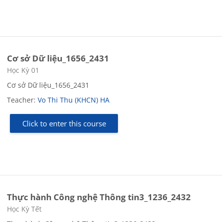
Cơ sở Dữ liệu_1656_2431
Course category
Học Kỳ 01
Cơ sở Dữ liệu_1656_2431
Teacher:
Vo Thi Thu (KHCN) HA
Click to enter this course
Thực hành Công nghệ Thông tin3_1236_2432
Course category
Học Kỳ Tết