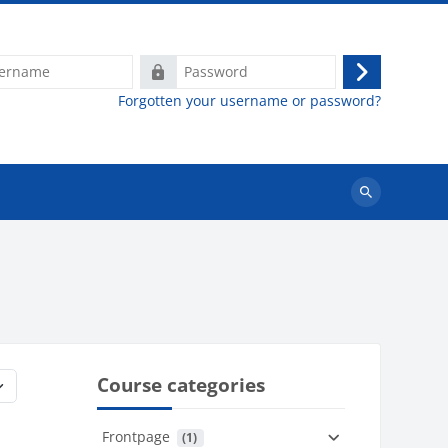
e
Password
Log
Forgotten your username or password?
in
Search
courses
Course categories
Frontpage
 (1)