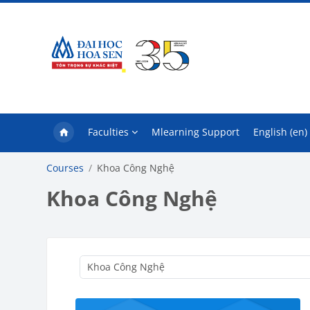
Skip to main content
Faculties
Mlearning Support
English ‎(en)‎
Courses
Khoa Công Nghệ
Khoa Công Nghệ