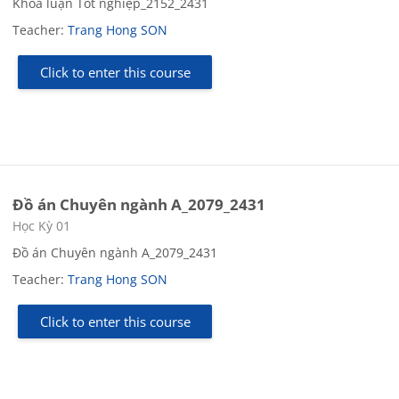
Khóa luận Tốt nghiệp_2152_2431
Teacher:
Trang Hong SON
Click to enter this course
Đồ án Chuyên ngành A_2079_2431
Course category
Học Kỳ 01
Đồ án Chuyên ngành A_2079_2431
Teacher:
Trang Hong SON
Click to enter this course