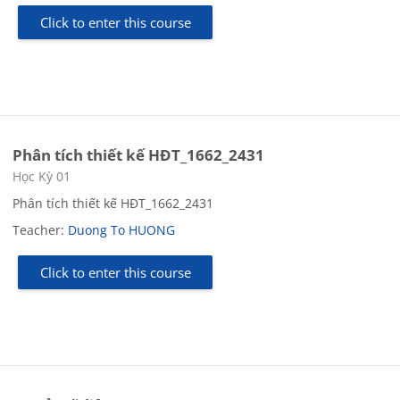
Click to enter this course
Phân tích thiết kế HĐT_1662_2431
Course category
Học Kỳ 01
Phân tích thiết kế HĐT_1662_2431
Teacher:
Duong To HUONG
Click to enter this course