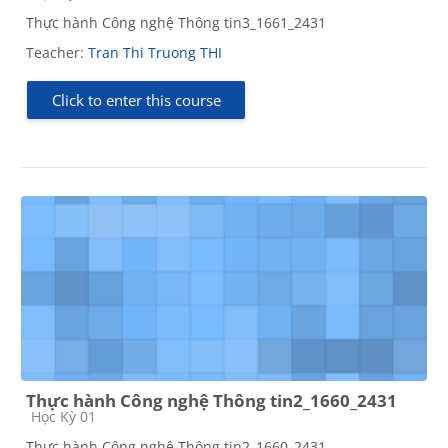
Thực hành Công nghệ Thông tin3_1661_2431
Teacher:
Tran Thi Truong THI
Click to enter this course
Thực hành Công nghệ Thông tin2_1660_2431
Course category
Học Kỳ 01
Thực hành Công nghệ Thông tin2_1660_2431