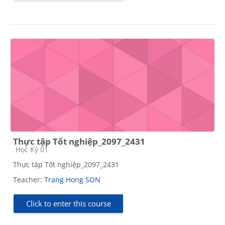
Thực tập Tốt nghiệp_2097_2431
Course category
Học Kỳ 01
Thực tập Tốt nghiệp_2097_2431
Teacher:
Trang Hong SON
Click to enter this course