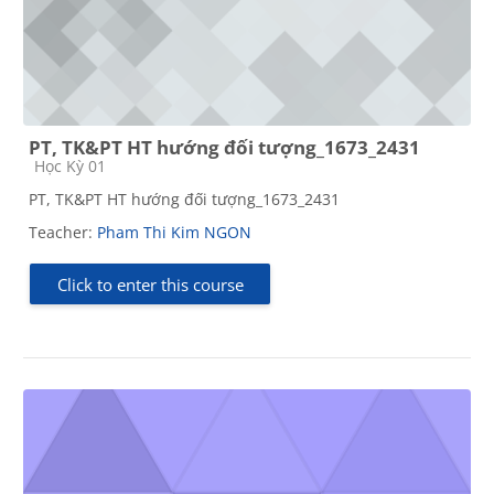
PT, TK&PT HT hướng đối tượng_1673_2431
Course category
Học Kỳ 01
PT, TK&PT HT hướng đối tượng_1673_2431
Teacher:
Pham Thi Kim NGON
Click to enter this course