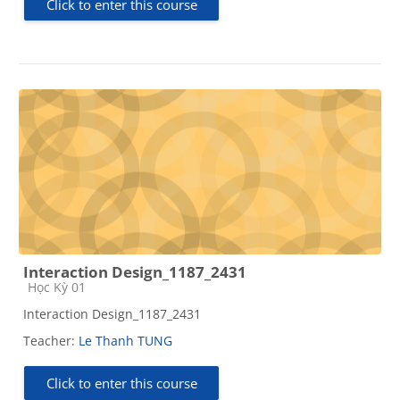
Click to enter this course
Interaction Design_1187_2431
Course category
Học Kỳ 01
Interaction Design_1187_2431
Teacher:
Le Thanh TUNG
Click to enter this course