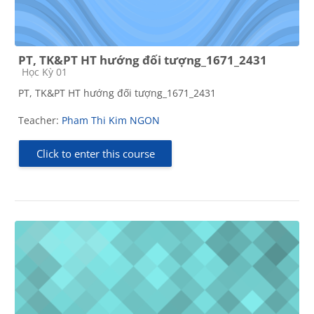
PT, TK&PT HT hướng đối tượng_1671_2431
Course category
Học Kỳ 01
PT, TK&PT HT hướng đối tượng_1671_2431
Teacher:
Pham Thi Kim NGON
Click to enter this course