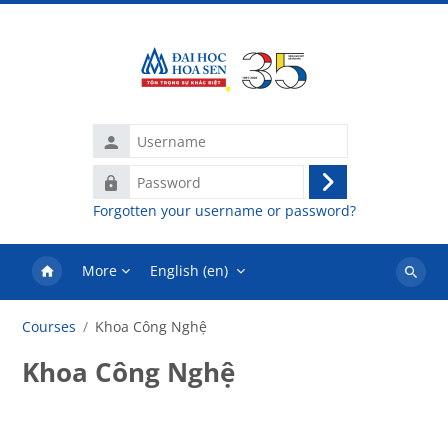
Skip to main content
Username
Password
Log
Forgotten your username or password?
in
More
English ‎(en)‎
Search
courses
Courses
Khoa Công Nghệ
Khoa Công Nghệ