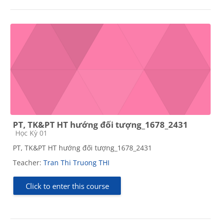
PT, TK&PT HT hướng đối tượng_1678_2431
Course category
Học Kỳ 01
PT, TK&PT HT hướng đối tượng_1678_2431
Teacher:
Tran Thi Truong THI
Click to enter this course