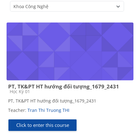
Course categories
PT, TK&PT HT hướng đối tượng_1679_2431
Course category
Học Kỳ 01
PT, TK&PT HT hướng đối tượng_1679_2431
Teacher:
Tran Thi Truong THI
Click to enter this course