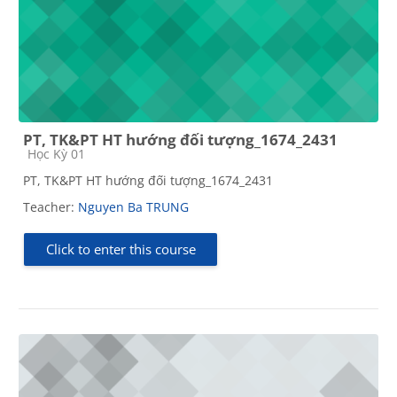
PT, TK&PT HT hướng đối tượng_1674_2431
Course category
Học Kỳ 01
PT, TK&PT HT hướng đối tượng_1674_2431
Teacher:
Nguyen Ba TRUNG
Click to enter this course