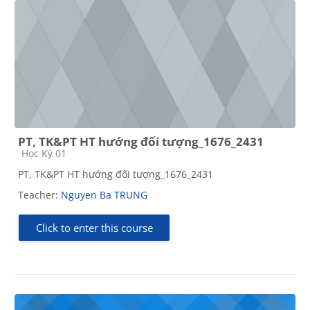
PT, TK&PT HT hướng đối tượng_1676_2431
Course category
Học Kỳ 01
PT, TK&PT HT hướng đối tượng_1676_2431
Teacher:
Nguyen Ba TRUNG
Click to enter this course