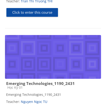
Teacher:
Tran Thi Truong THI
Click to enter this course
Emerging Technologies_1190_2431
Course category
Học Kỳ 01
Emerging Technologies_1190_2431
Teacher:
Nguyen Ngoc TU