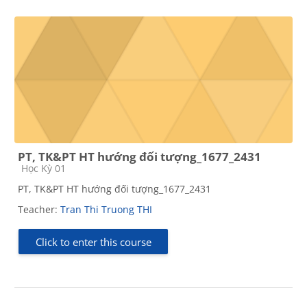
PT, TK&PT HT hướng đối tượng_1677_2431
Course category
Học Kỳ 01
PT, TK&PT HT hướng đối tượng_1677_2431
Teacher:
Tran Thi Truong THI
Click to enter this course