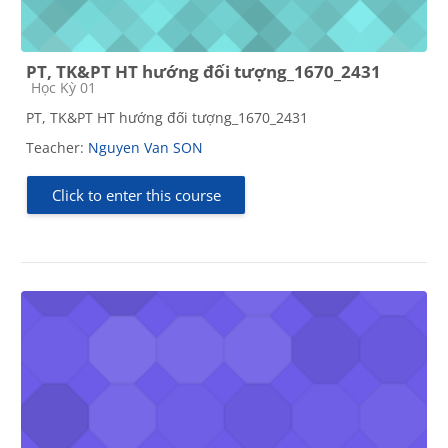
PT, TK&PT HT hướng đối tượng_1670_2431
Course category
Học Kỳ 01
PT, TK&PT HT hướng đối tượng_1670_2431
Teacher:
Nguyen Van SON
Click to enter this course