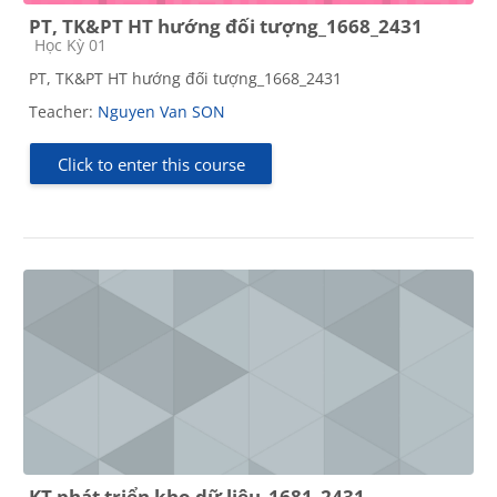
PT, TK&PT HT hướng đối tượng_1668_2431
Course category
Học Kỳ 01
PT, TK&PT HT hướng đối tượng_1668_2431
Teacher:
Nguyen Van SON
Click to enter this course
KT phát triển kho dữ liệu_1681_2431