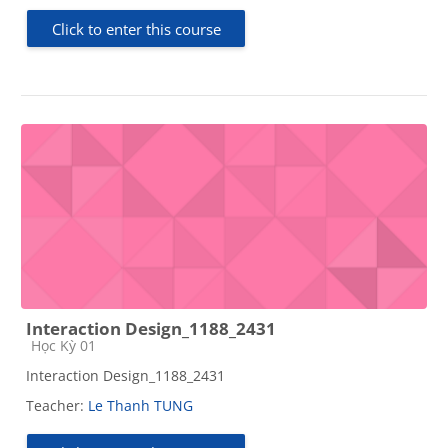
Click to enter this course
Interaction Design_1188_2431
Course category
Học Kỳ 01
Interaction Design_1188_2431
Teacher:
Le Thanh TUNG