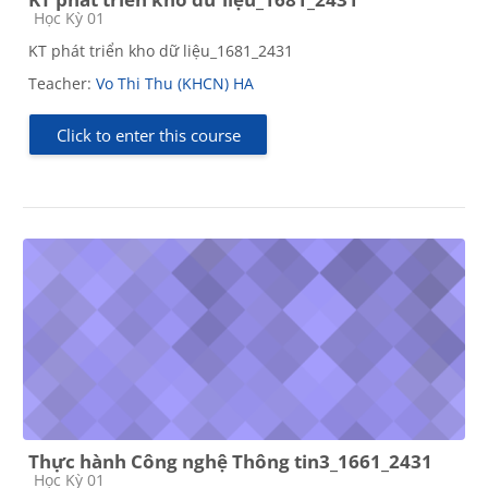
Course category
Học Kỳ 01
KT phát triển kho dữ liệu_1681_2431
Teacher:
Vo Thi Thu (KHCN) HA
Click to enter this course
Thực hành Công nghệ Thông tin3_1661_2431
Course category
Học Kỳ 01