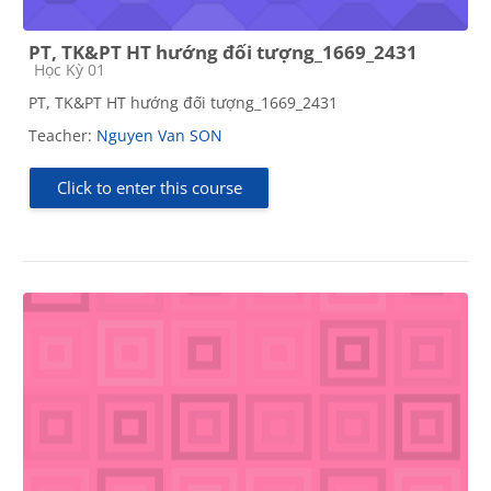
PT, TK&PT HT hướng đối tượng_1669_2431
Course category
Học Kỳ 01
PT, TK&PT HT hướng đối tượng_1669_2431
Teacher:
Nguyen Van SON
Click to enter this course