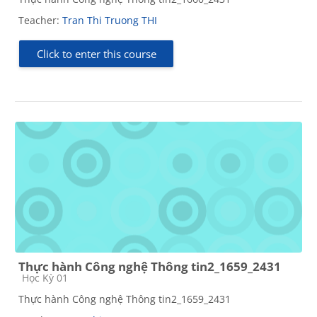
Teacher:
Tran Thi Truong THI
Click to enter this course
Thực hành Công nghệ Thông tin2_1659_2431
Course category
Học Kỳ 01
Thực hành Công nghệ Thông tin2_1659_2431