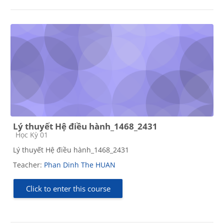
Lý thuyết Hệ điều hành_1468_2431
Course category
Học Kỳ 01
Lý thuyết Hệ điều hành_1468_2431
Teacher:
Phan Dinh The HUAN
Click to enter this course