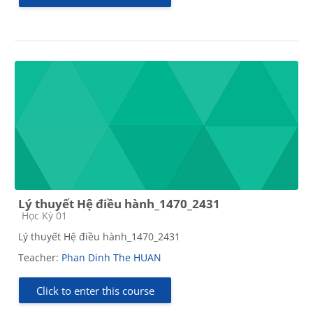
Lý thuyết Hệ điều hành_1470_2431
Course category
Học Kỳ 01
Lý thuyết Hệ điều hành_1470_2431
Teacher:
Phan Dinh The HUAN
Click to enter this course