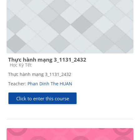
Thực hành mạng 3_1131_2432
Course category
Học Kỳ Tết
Thực hành mạng 3_1131_2432
Teacher:
Phan Dinh The HUAN
Click to enter this course