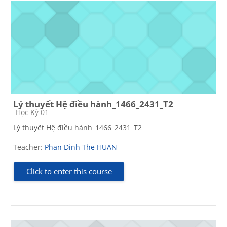
Lý thuyết Hệ điều hành_1466_2431_T2
Course category
Học Kỳ 01
Lý thuyết Hệ điều hành_1466_2431_T2
Teacher:
Phan Dinh The HUAN
Click to enter this course