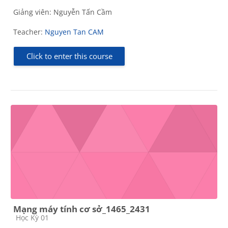
Giảng viên: Nguyễn Tấn Cầm
Teacher:
Nguyen Tan CAM
Click to enter this course
Mạng máy tính cơ sở_1465_2431
Course category
Học Kỳ 01