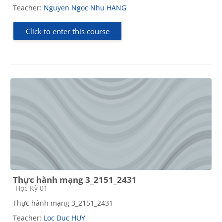
Teacher:
Nguyen Ngoc Nhu HANG
Click to enter this course
Thực hành mạng 3_2151_2431
Course category
Học Kỳ 01
Thực hành mạng 3_2151_2431
Teacher:
Loc Duc HUY