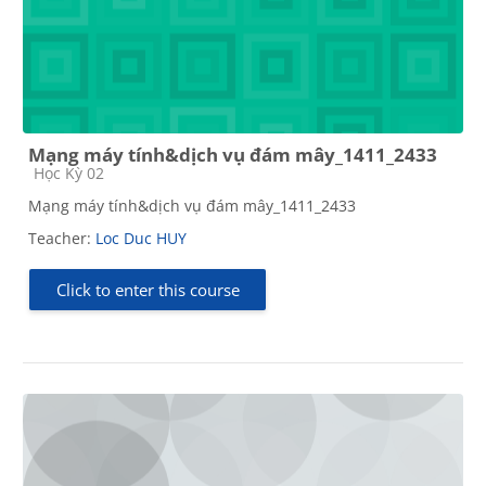
Mạng máy tính&dịch vụ đám mây_1411_2433
Course category
Học Kỳ 02
Mạng máy tính&dịch vụ đám mây_1411_2433
Teacher:
Loc Duc HUY
Click to enter this course