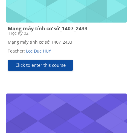
Mạng máy tính cơ sở_1407_2433
Course category
Học Kỳ 02
Mạng máy tính cơ sở_1407_2433
Teacher:
Loc Duc HUY
Click to enter this course