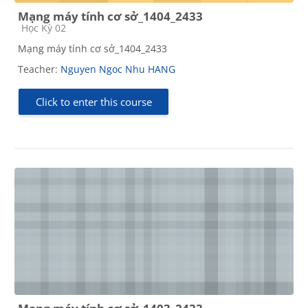
Mạng máy tính cơ sở_1404_2433
Course category
Học Kỳ 02
Mạng máy tính cơ sở_1404_2433
Teacher:
Nguyen Ngoc Nhu HANG
Click to enter this course