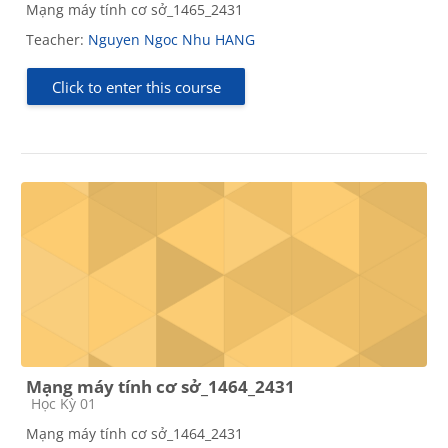
Mạng máy tính cơ sở_1465_2431
Teacher:
Nguyen Ngoc Nhu HANG
Click to enter this course
Mạng máy tính cơ sở_1464_2431
Course category
Học Kỳ 01
Mạng máy tính cơ sở_1464_2431