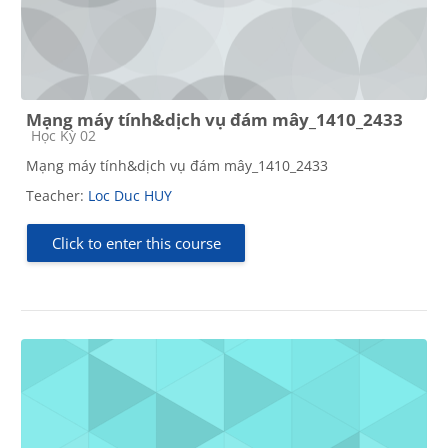
Mạng máy tính&dịch vụ đám mây_1410_2433
Course category
Học Kỳ 02
Mạng máy tính&dịch vụ đám mây_1410_2433
Teacher:
Loc Duc HUY
Click to enter this course