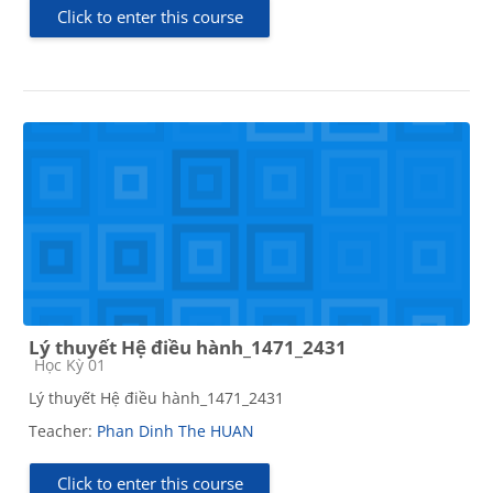
Click to enter this course
Lý thuyết Hệ điều hành_1471_2431
Course category
Học Kỳ 01
Lý thuyết Hệ điều hành_1471_2431
Teacher:
Phan Dinh The HUAN
Click to enter this course