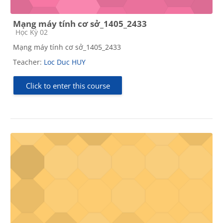
Mạng máy tính cơ sở_1405_2433
Course category
Học Kỳ 02
Mạng máy tính cơ sở_1405_2433
Teacher:
Loc Duc HUY
Click to enter this course