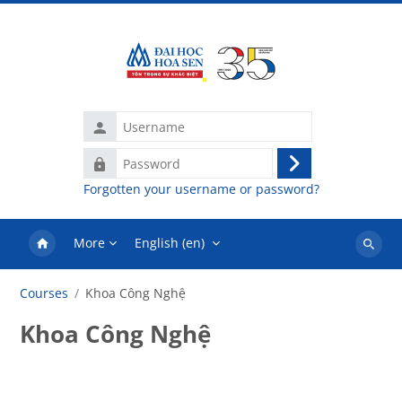
Skip to main content
Username
Password
Log
Forgotten your username or password?
in
More
English ‎(en)‎
Search
courses
Courses
Khoa Công Nghệ
Khoa Công Nghệ