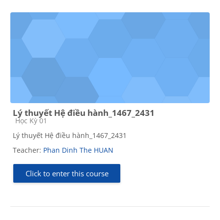
Lý thuyết Hệ điều hành_1467_2431
Course category
Học Kỳ 01
Lý thuyết Hệ điều hành_1467_2431
Teacher:
Phan Dinh The HUAN
Click to enter this course