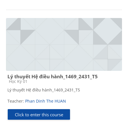
Lý thuyết Hệ điều hành_1469_2431_T5
Course category
Học Kỳ 01
Lý thuyết Hệ điều hành_1469_2431_T5
Teacher:
Phan Dinh The HUAN
Click to enter this course