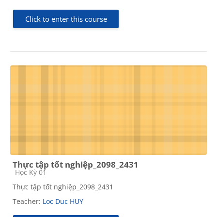
Click to enter this course
Thực tập tốt nghiệp_2098_2431
Course category
Học Kỳ 01
Thực tập tốt nghiệp_2098_2431
Teacher:
Loc Duc HUY