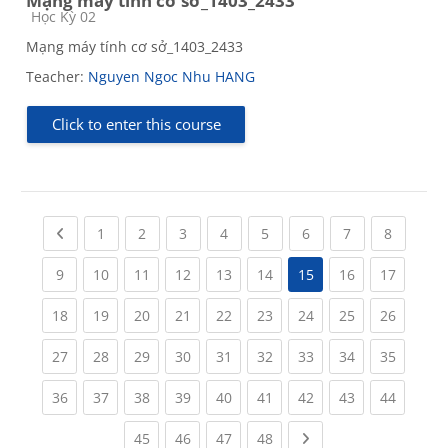
Mạng máy tính cơ sở_1403_2433
Course category
Học Kỳ 02
Mạng máy tính cơ sở_1403_2433
Teacher:
Nguyen Ngoc Nhu HANG
Click to enter this course
Previous page
(current)
(current)
(current)
(current)
(current)
(current)
(current)
(current
1
2
3
4
5
6
7
8
(current)
(current)
(current)
(current)
(current)
(current)
(current)
(current
9
10
11
12
13
14
15
16
17
(current)
(current)
(current)
(current)
(current)
(current)
(current)
(current)
(current
18
19
20
21
22
23
24
25
26
(current)
(current)
(current)
(current)
(current)
(current)
(current)
(current)
(current
27
28
29
30
31
32
33
34
35
(current)
(current)
(current)
(current)
(current)
(current)
(current)
(current)
(current
36
37
38
39
40
41
42
43
44
(current)
(current)
(current)
(current)
Next page
45
46
47
48