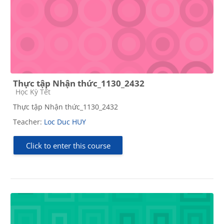
Thực tập Nhận thức_1130_2432
Course category
Học Kỳ Tết
Thực tập Nhận thức_1130_2432
Teacher:
Loc Duc HUY
Click to enter this course