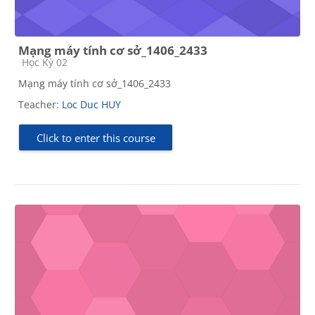
Mạng máy tính cơ sở_1406_2433
Course category
Học Kỳ 02
Mạng máy tính cơ sở_1406_2433
Teacher:
Loc Duc HUY
Click to enter this course