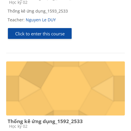
Course category
Học kỳ 02
Thống kê ứng dụng_1593_2533
Teacher:
Nguyen Le DUY
Click to enter this course
Thống kê ứng dụng_1592_2533
Course category
Học kỳ 02