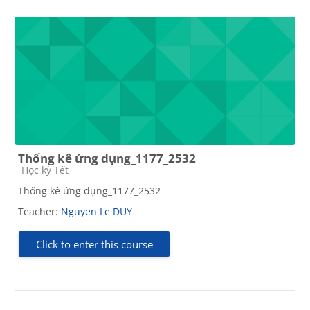
Thống kê ứng dụng_1177_2532
Course category
Học kỳ Tết
Thống kê ứng dụng_1177_2532
Teacher:
Nguyen Le DUY
Click to enter this course