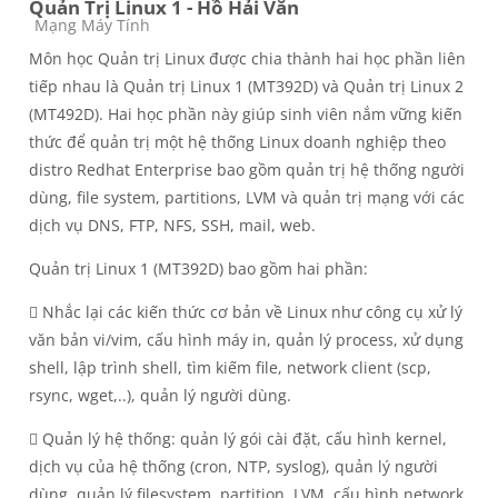
Quản Trị Linux 1 - Hồ Hải Văn
Course category
Mạng Máy Tính
Môn học Quản trị Linux được chia thành hai học phần liên
tiếp nhau là Quản trị Linux 1 (MT392D) và Quản trị Linux 2
(MT492D). Hai học phần này giúp sinh viên nắm vững kiến
thức để quản trị một hệ thống Linux doanh nghiệp theo
distro Redhat Enterprise bao gồm quản trị hệ thống người
dùng, file system, partitions, LVM và quản trị mạng với các
dịch vụ DNS, FTP, NFS, SSH, mail, web.
Quản trị Linux 1 (MT392D) bao gồm hai phần:
 Nhắc lại các kiến thức cơ bản về Linux như công cụ xử lý
văn bản vi/vim, cấu hình máy in, quản lý process, xử dụng
shell, lập trình shell, tìm kiếm file, network client (scp,
rsync, wget,..), quản lý người dùng.
 Quản lý hệ thống: quản lý gói cài đặt, cấu hình kernel,
dịch vụ của hệ thống (cron, NTP, syslog), quản lý người
dùng, quản lý filesystem, partition, LVM, cấu hình network.