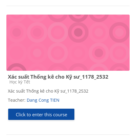
Xác suất Thống kê cho Kỹ sư_1178_2532
Course category
Học kỳ Tết
Xác suất Thống kê cho Kỹ sư_1178_2532
Teacher:
Dang Cong TIEN
Click to enter this course