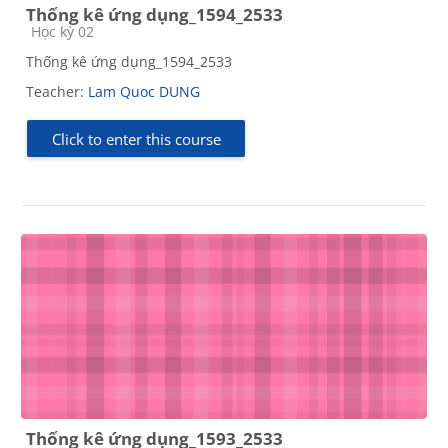
Thống kê ứng dụng_1594_2533
Course category
Học kỳ 02
Thống kê ứng dụng_1594_2533
Teacher:
Lam Quoc DUNG
Click to enter this course
Thống kê ứng dụng_1593_2533