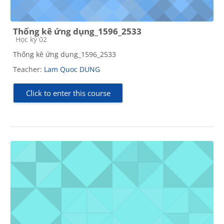
Thống kê ứng dụng_1596_2533
Course category
Học kỳ 02
Thống kê ứng dụng_1596_2533
Teacher:
Lam Quoc DUNG
Click to enter this course