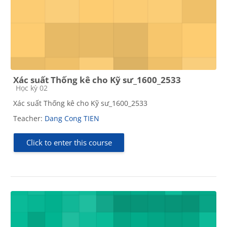
Xác suất Thống kê cho Kỹ sư_1600_2533
Course category
Học kỳ 02
Xác suất Thống kê cho Kỹ sư_1600_2533
Teacher:
Dang Cong TIEN
Click to enter this course