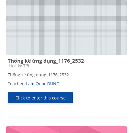
Thống kê ứng dụng_1176_2532
Course category
Học kỳ Tết
Thống kê ứng dụng_1176_2532
Teacher:
Lam Quoc DUNG
Click to enter this course