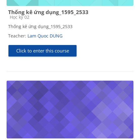
Thống kê ứng dụng_1595_2533
Course category
Học kỳ 02
Thống kê ứng dụng_1595_2533
Teacher:
Lam Quoc DUNG
Click to enter this course