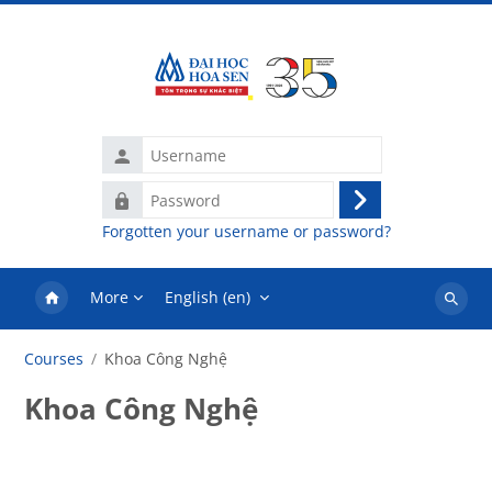
Skip to main content
Username
Password
Log
Forgotten your username or password?
in
More
English ‎(en)‎
Search
courses
Courses
Khoa Công Nghệ
Khoa Công Nghệ