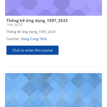
Thống kê ứng dụng_1597_2533
Course category
Học kỳ 02
Thống kê ứng dụng_1597_2533
Teacher:
Dang Cong TIEN
Click to enter this course