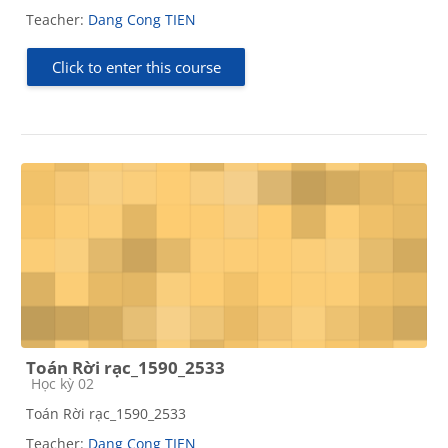
Teacher:
Dang Cong TIEN
Click to enter this course
Toán Rời rạc_1590_2533
Course category
Học kỳ 02
Toán Rời rạc_1590_2533
Teacher:
Dang Cong TIEN