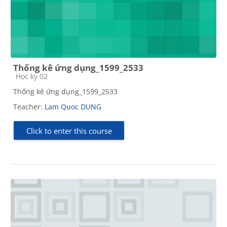
Thống kê ứng dụng_1599_2533
Course category
Học kỳ 02
Thống kê ứng dụng_1599_2533
Teacher:
Lam Quoc DUNG
Click to enter this course