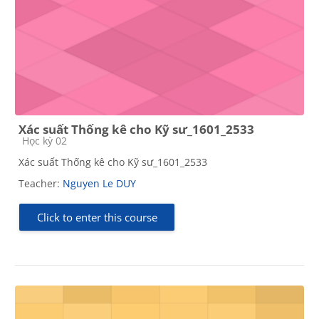
Xác suất Thống kê cho Kỹ sư_1601_2533
Course category
Học kỳ 02
Xác suất Thống kê cho Kỹ sư_1601_2533
Teacher:
Nguyen Le DUY
Click to enter this course