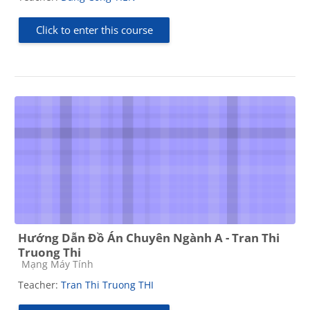
Click to enter this course
Hướng Dẫn Đồ Án Chuyên Ngành A - Tran Thi
Truong Thi
Course category
Mạng Máy Tính
Teacher:
Tran Thi Truong THI