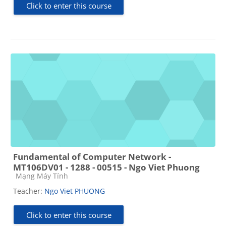
Click to enter this course
Fundamental of Computer Network -
MT106DV01 - 1288 - 00515 - Ngo Viet Phuong
Course category
Mạng Máy Tính
Teacher:
Ngo Viet PHUONG
Click to enter this course