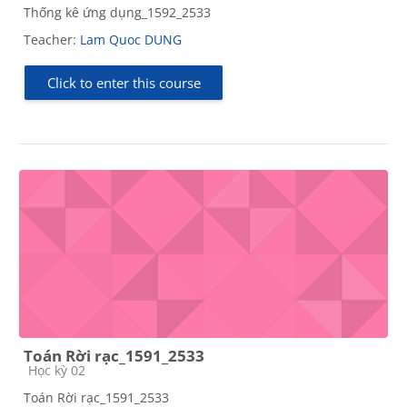
Thống kê ứng dụng_1592_2533
Teacher:
Lam Quoc DUNG
Click to enter this course
Toán Rời rạc_1591_2533
Course category
Học kỳ 02
Toán Rời rạc_1591_2533