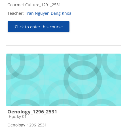
Gourmet Culture_1291_2531
Teacher:
Tran Nguyen Dang Khoa
Click to enter this course
Oenology_1296_2531
Course category
Học kỳ 01
Oenology_1296_2531