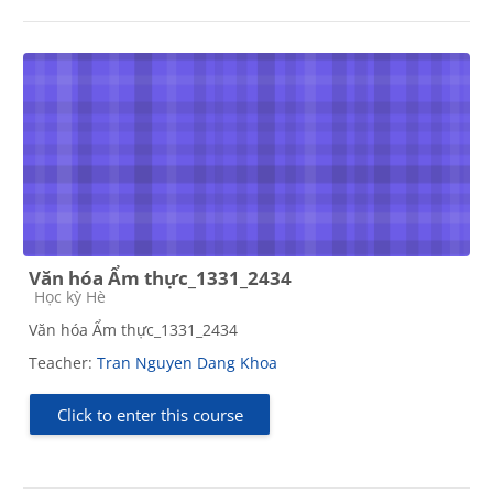
Văn hóa Ẩm thực_1331_2434
Course category
Học kỳ Hè
Văn hóa Ẩm thực_1331_2434
Teacher:
Tran Nguyen Dang Khoa
Click to enter this course