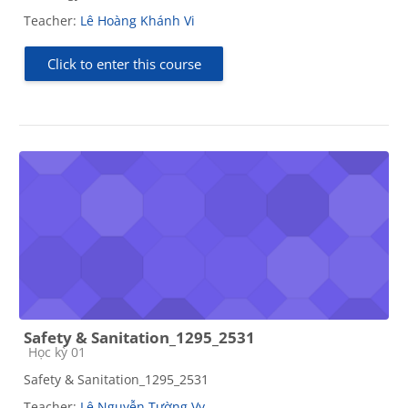
Teacher:
Lê Hoàng Khánh Vi
Click to enter this course
Safety & Sanitation_1295_2531
Course category
Học kỳ 01
Safety & Sanitation_1295_2531
Teacher:
Lê Nguyễn Tường Vy