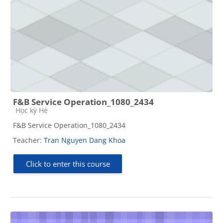
F&B Service Operation_1080_2434
Course category
Học kỳ Hè
F&B Service Operation_1080_2434
Teacher:
Tran Nguyen Dang Khoa
Click to enter this course