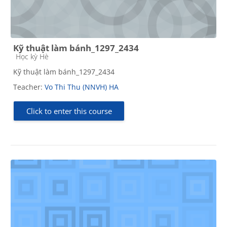
Kỹ thuật làm bánh_1297_2434
Course category
Học kỳ Hè
Kỹ thuật làm bánh_1297_2434
Teacher:
Vo Thi Thu (NNVH) HA
Click to enter this course