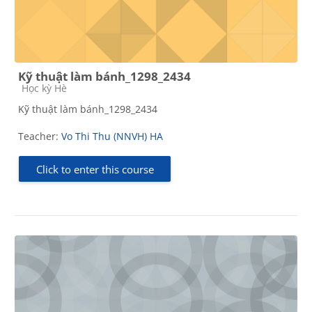
Kỹ thuật làm bánh_1298_2434
Course category
Học kỳ Hè
Kỹ thuật làm bánh_1298_2434
Teacher:
Vo Thi Thu (NNVH) HA
Click to enter this course