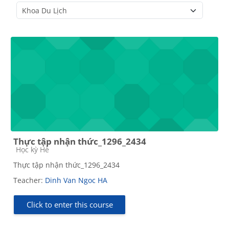
Course categories
Thực tập nhận thức_1296_2434
Course category
Học kỳ Hè
Thực tập nhận thức_1296_2434
Teacher:
Dinh Van Ngoc HA
Click to enter this course