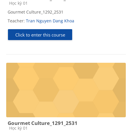
Course category
Học kỳ 01
Gourmet Culture_1292_2531
Teacher:
Tran Nguyen Dang Khoa
Click to enter this course
Gourmet Culture_1291_2531
Course category
Học kỳ 01