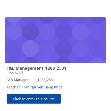
F&B Management_1288_2531
Course category
Học kỳ 01
F&B Management_1288_2531
Teacher:
Tran Nguyen Dang Khoa
Click to enter this course