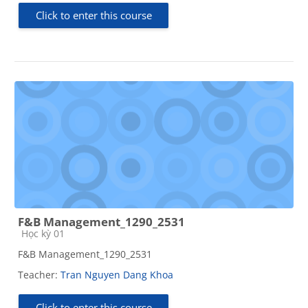
Click to enter this course
F&B Management_1290_2531
Course category
Học kỳ 01
F&B Management_1290_2531
Teacher:
Tran Nguyen Dang Khoa
Click to enter this course