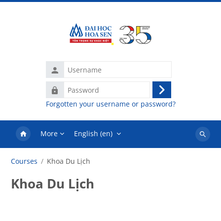
Skip to main content
Username
Password
Log
Forgotten your username or password?
in
More
English ‎(en)‎
Search
courses
Courses
Khoa Du Lịch
Khoa Du Lịch