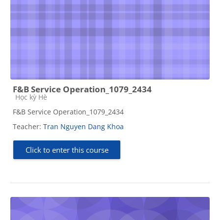
F&B Service Operation_1079_2434
Course category
Học kỳ Hè
F&B Service Operation_1079_2434
Teacher:
Tran Nguyen Dang Khoa
Click to enter this course