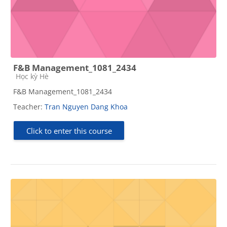
F&B Management_1081_2434
Course category
Học kỳ Hè
F&B Management_1081_2434
Teacher:
Tran Nguyen Dang Khoa
Click to enter this course