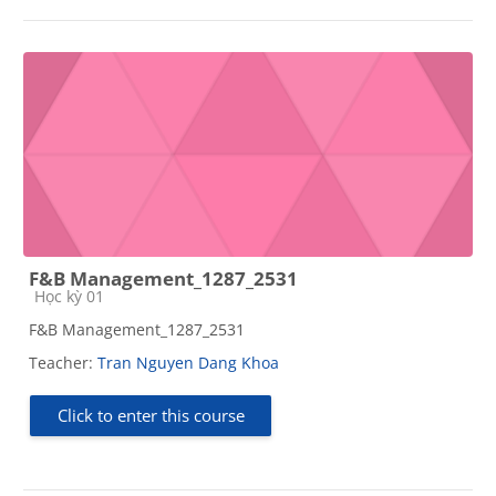
F&B Management_1287_2531
Course category
Học kỳ 01
F&B Management_1287_2531
Teacher:
Tran Nguyen Dang Khoa
Click to enter this course