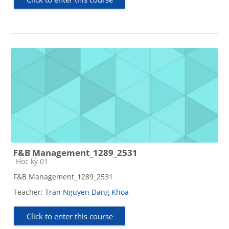
F&B Management_1289_2531
Course category
Học kỳ 01
F&B Management_1289_2531
Teacher:
Tran Nguyen Dang Khoa
Click to enter this course