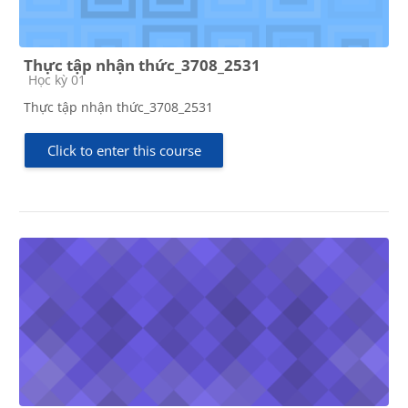
Thực tập nhận thức_3708_2531
Course category
Học kỳ 01
Thực tập nhận thức_3708_2531
Click to enter this course