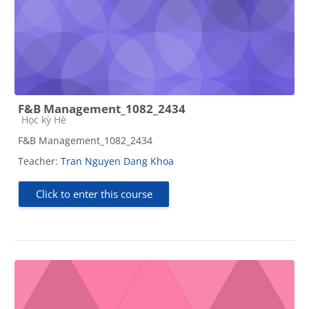
F&B Management_1082_2434
Course category
Học kỳ Hè
F&B Management_1082_2434
Teacher:
Tran Nguyen Dang Khoa
Click to enter this course