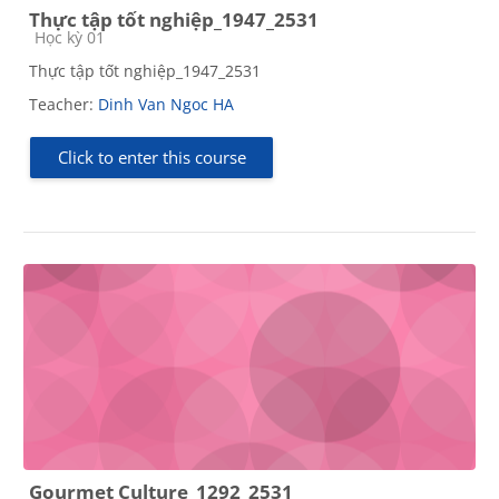
Thực tập tốt nghiệp_1947_2531
Course category
Học kỳ 01
Thực tập tốt nghiệp_1947_2531
Teacher:
Dinh Van Ngoc HA
Click to enter this course
Gourmet Culture_1292_2531