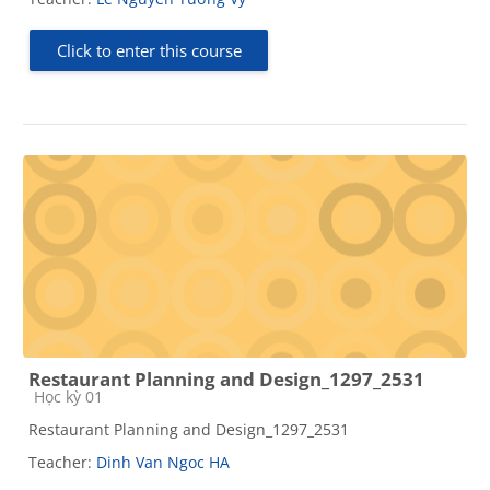
Click to enter this course
Restaurant Planning and Design_1297_2531
Course category
Học kỳ 01
Restaurant Planning and Design_1297_2531
Teacher:
Dinh Van Ngoc HA