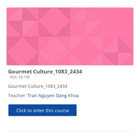
Gourmet Culture_1083_2434
Course category
Học kỳ Hè
Gourmet Culture_1083_2434
Teacher:
Tran Nguyen Dang Khoa
Click to enter this course