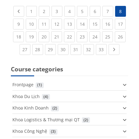
Previous page
(current)
(current)
(current)
(current)
(current)
(current)
(current)
1
2
3
4
5
6
7
8
(current)
(current)
(current)
(current)
(current)
(current)
(current)
(current)
(current
9
10
11
12
13
14
15
16
17
(current)
(current)
(current)
(current)
(current)
(current)
(current)
(current)
(current
18
19
20
21
22
23
24
25
26
(current)
(current)
(current)
(current)
(current)
(current)
(current)
Next page
27
28
29
30
31
32
33
Course categories
Frontpage
 (1)
Khoa Du Lịch
 (4)
Khoa Kinh Doanh
 (2)
Khoa Logistics & Thương mại QT
 (2)
Khoa Công Nghệ
 (3)