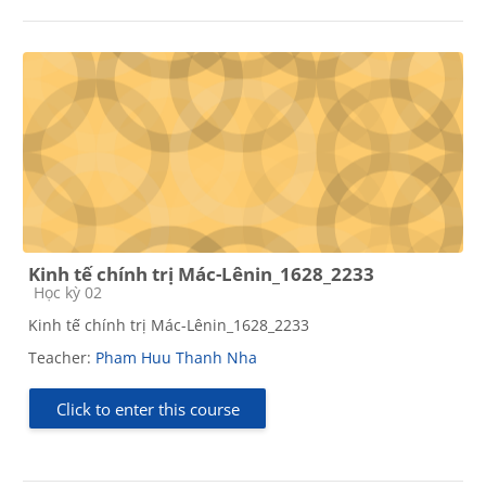
Kinh tế chính trị Mác-Lênin_1628_2233
Course category
Học kỳ 02
Kinh tế chính trị Mác-Lênin_1628_2233
Teacher:
Pham Huu Thanh Nha
Click to enter this course