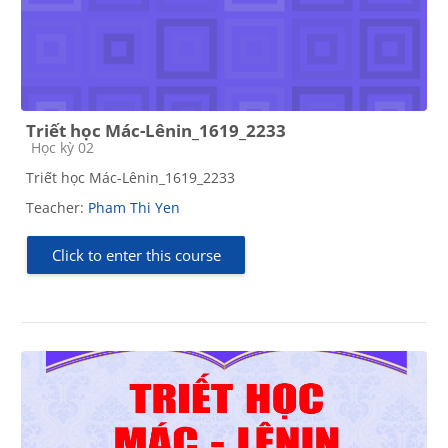
Triết học Mác-Lênin_1619_2233
Course category
Học kỳ 02
Triết học Mác-Lênin_1619_2233
Teacher:
Pham Thi Yen
Click to enter this course