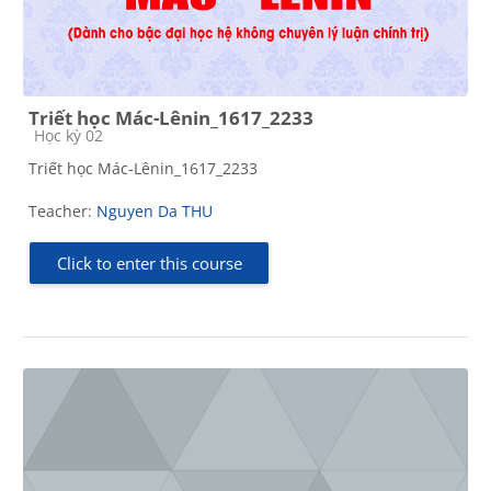
Triết học Mác-Lênin_1617_2233
Course category
Học kỳ 02
Triết học Mác-Lênin_1617_2233
Teacher:
Nguyen Da THU
Click to enter this course