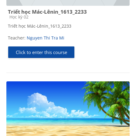
Triết học Mác-Lênin_1613_2233
Course category
Học kỳ 02
Triết học Mác-Lênin_1613_2233
Teacher:
Nguyen Thi Tra Mi
Click to enter this course