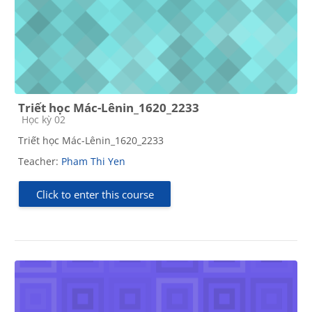
Triết học Mác-Lênin_1620_2233
Course category
Học kỳ 02
Triết học Mác-Lênin_1620_2233
Teacher:
Pham Thi Yen
Click to enter this course