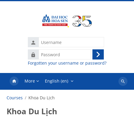
Skip to main content
Username
Password
Log
Forgotten your username or password?
in
More
English ‎(en)‎
Search
courses
Courses
Khoa Du Lịch
Khoa Du Lịch