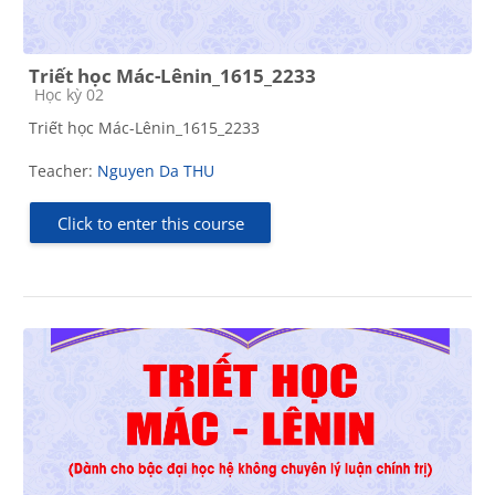
Triết học Mác-Lênin_1615_2233
Course category
Học kỳ 02
Triết học Mác-Lênin_1615_2233
Teacher:
Nguyen Da THU
Click to enter this course