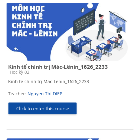
Kinh tế chính trị Mác-Lênin_1626_2233
Course category
Học kỳ 02
Kinh tế chính trị Mác-Lênin_1626_2233
Teacher:
Nguyen Thi DIEP
Click to enter this course