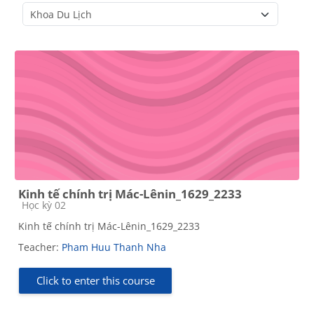
Course categories
Kinh tế chính trị Mác-Lênin_1629_2233
Course category
Học kỳ 02
Kinh tế chính trị Mác-Lênin_1629_2233
Teacher:
Pham Huu Thanh Nha
Click to enter this course