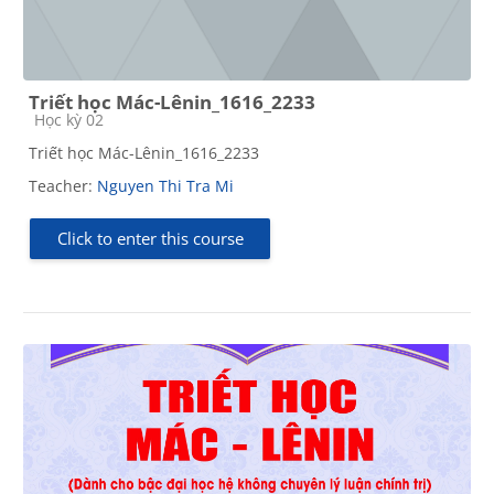
Triết học Mác-Lênin_1616_2233
Course category
Học kỳ 02
Triết học Mác-Lênin_1616_2233
Teacher:
Nguyen Thi Tra Mi
Click to enter this course