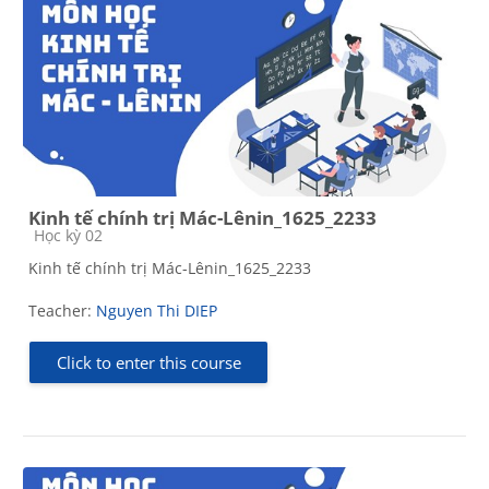
Kinh tế chính trị Mác-Lênin_1625_2233
Course category
Học kỳ 02
Kinh tế chính trị Mác-Lênin_1625_2233
Teacher:
Nguyen Thi DIEP
Click to enter this course