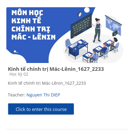
Kinh tế chính trị Mác-Lênin_1627_2233
Course category
Học kỳ 02
Kinh tế chính trị Mác-Lênin_1627_2233
Teacher:
Nguyen Thi DIEP
Click to enter this course