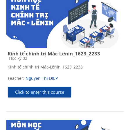
Kinh tế chính trị Mác-Lênin_1623_2233
Course category
Học kỳ 02
Kinh tế chính trị Mác-Lênin_1623_2233
Teacher:
Nguyen Thi DIEP
Click to enter this course