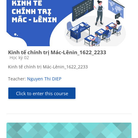
Kinh tế chính trị Mác-Lênin_1622_2233
Course category
Học kỳ 02
Kinh tế chính trị Mác-Lênin_1622_2233
Teacher:
Nguyen Thi DIEP
Click to enter this course