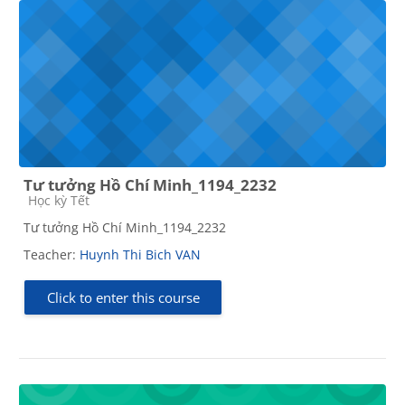
Tư tưởng Hồ Chí Minh_1194_2232
Course category
Học kỳ Tết
Tư tưởng Hồ Chí Minh_1194_2232
Teacher:
Huynh Thi Bich VAN
Click to enter this course