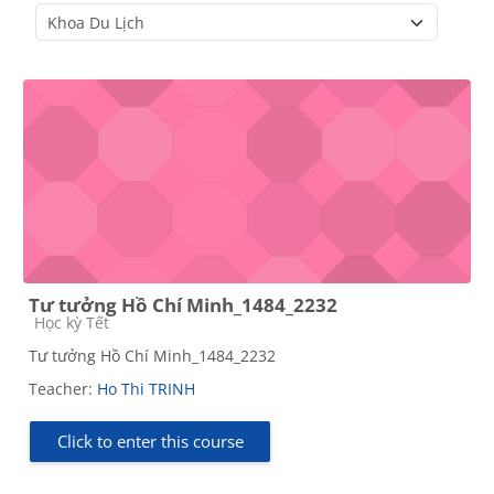
Course categories
Tư tưởng Hồ Chí Minh_1484_2232
Course category
Học kỳ Tết
Tư tưởng Hồ Chí Minh_1484_2232
Teacher:
Ho Thi TRINH
Click to enter this course