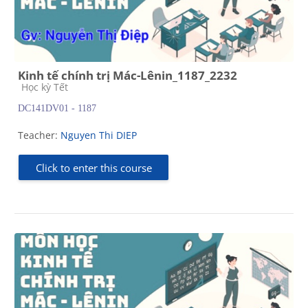
Kinh tế chính trị Mác-Lênin_1187_2232
Course category
Học kỳ Tết
DC141DV01 - 1187
Teacher:
Nguyen Thi DIEP
Click to enter this course