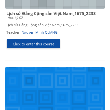
Lịch sử Đảng Cộng sản Việt Nam_1675_2233
Course category
Học kỳ 02
Lịch sử Đảng Cộng sản Việt Nam_1675_2233
Teacher:
Nguyen Minh QUANG
Click to enter this course