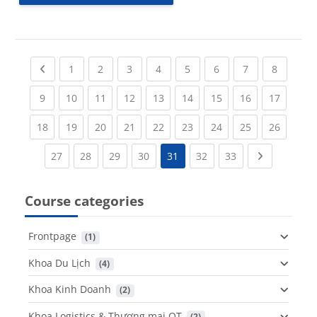
Previous page
(current)
(current)
(current)
(current)
(current)
(current)
(current)
(current
1
2
3
4
5
6
7
8
(current)
(current)
(current)
(current)
(current)
(current)
(current)
(current)
(current
9
10
11
12
13
14
15
16
17
(current)
(current)
(current)
(current)
(current)
(current)
(current)
(current)
(current
18
19
20
21
22
23
24
25
26
(current)
(current)
(current)
(current)
(current)
(current)
Next page
27
28
29
30
31
32
33
Course categories
Frontpage
 (1)
Khoa Du Lịch
 (4)
Khoa Kinh Doanh
 (2)
Khoa Logistics & Thương mại QT
 (2)