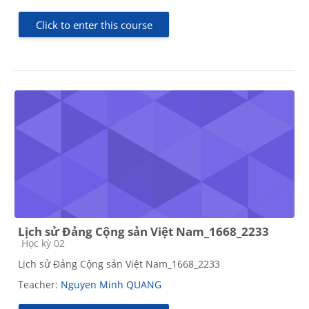
Click to enter this course
Lịch sử Đảng Cộng sản Việt Nam_1668_2233
Course category
Học kỳ 02
Lịch sử Đảng Cộng sản Việt Nam_1668_2233
Teacher:
Nguyen Minh QUANG