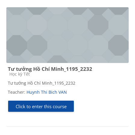
Tư tưởng Hồ Chí Minh_1195_2232
Course category
Học kỳ Tết
Tư tưởng Hồ Chí Minh_1195_2232
Teacher:
Huynh Thi Bich VAN
Click to enter this course