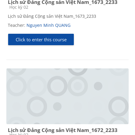
Lịch sử Đảng Cộng sản Việt Nam_1673_2233
Course category
Học kỳ 02
Lịch sử Đảng Cộng sản Việt Nam_1673_2233
Teacher:
Nguyen Minh QUANG
Click to enter this course
Lịch sử Đảng Cộng sản Việt Nam_1672_2233
Course category
Học kỳ 02