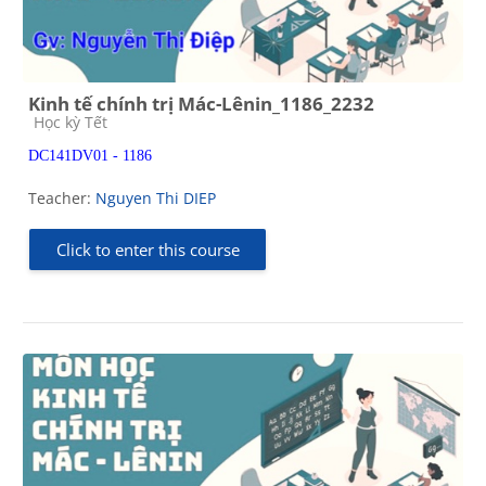
Kinh tế chính trị Mác-Lênin_1186_2232
Course category
Học kỳ Tết
DC141DV01 - 1186
Teacher:
Nguyen Thi DIEP
Click to enter this course