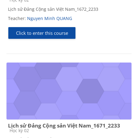
Lịch sử Đảng Cộng sản Việt Nam_1672_2233
Teacher:
Nguyen Minh QUANG
Click to enter this course
Lịch sử Đảng Cộng sản Việt Nam_1671_2233
Course category
Học kỳ 02