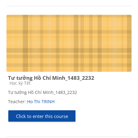
Tư tưởng Hồ Chí Minh_1483_2232
Course category
Học kỳ Tết
Tư tưởng Hồ Chí Minh_1483_2232
Teacher:
Ho Thi TRINH
Click to enter this course