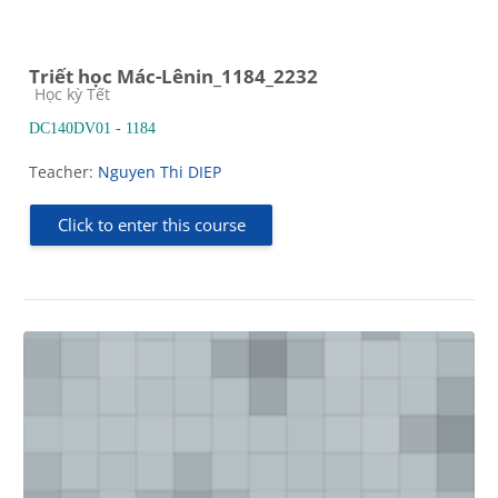
Triết học Mác-Lênin_1184_2232
Course category
Học kỳ Tết
DC140DV01 - 1184
Teacher:
Nguyen Thi DIEP
Click to enter this course