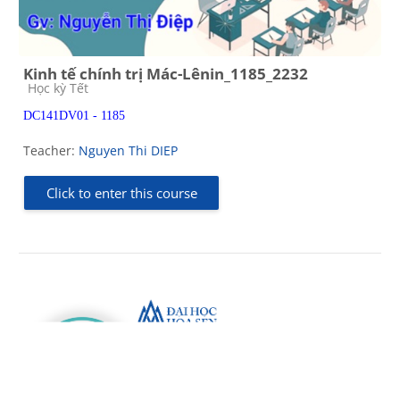
Kinh tế chính trị Mác-Lênin_1185_2232
Course category
Học kỳ Tết
DC141DV01 - 1185
Teacher:
Nguyen Thi DIEP
Click to enter this course