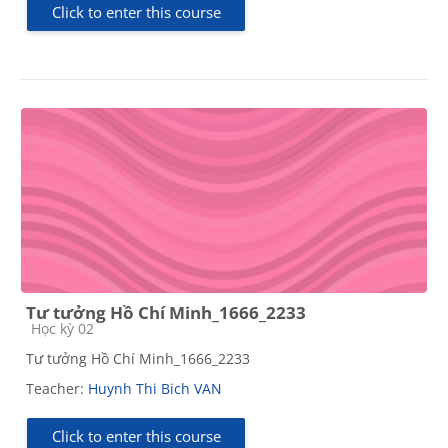
Click to enter this course
Tư tưởng Hồ Chí Minh_1666_2233
Course category
Học kỳ 02
Tư tưởng Hồ Chí Minh_1666_2233
Teacher:
Huynh Thi Bich VAN
Click to enter this course