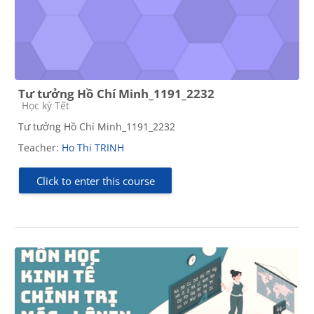
Tư tưởng Hồ Chí Minh_1191_2232
Course category
Học kỳ Tết
Tư tưởng Hồ Chí Minh_1191_2232
Teacher:
Ho Thi TRINH
Click to enter this course