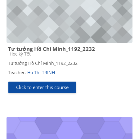
Tư tưởng Hồ Chí Minh_1192_2232
Course category
Học kỳ Tết
Tư tưởng Hồ Chí Minh_1192_2232
Teacher:
Ho Thi TRINH
Click to enter this course