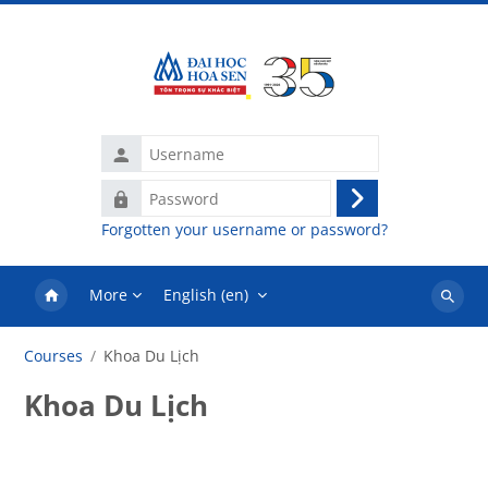
Skip to main content
Username
Password
Log
Forgotten your username or password?
in
More
English ‎(en)‎
Search
courses
Courses
Khoa Du Lịch
Khoa Du Lịch