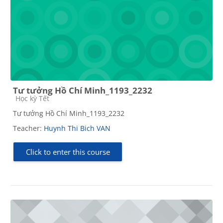
Tư tưởng Hồ Chí Minh_1193_2232
Course category
Học kỳ Tết
Tư tưởng Hồ Chí Minh_1193_2232
Teacher:
Huynh Thi Bich VAN
Click to enter this course