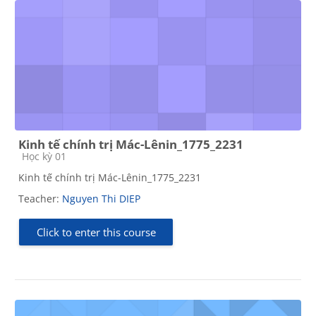
Kinh tế chính trị Mác-Lênin_1775_2231
Course category
Học kỳ 01
Kinh tế chính trị Mác-Lênin_1775_2231
Teacher:
Nguyen Thi DIEP
Click to enter this course