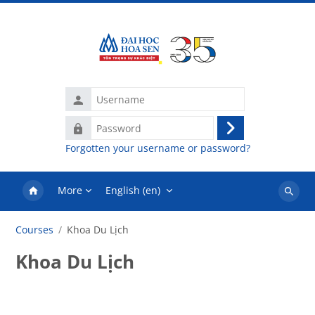
Skip to main content
Username
Password
Log
Forgotten your username or password?
in
More
English ‎(en)‎
Search
courses
Courses
Khoa Du Lịch
Khoa Du Lịch