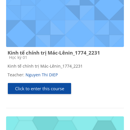
Kinh tế chính trị Mác-Lênin_1774_2231
Course category
Học kỳ 01
Kinh tế chính trị Mác-Lênin_1774_2231
Teacher:
Nguyen Thi DIEP
Click to enter this course