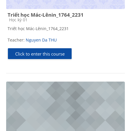
Triết học Mác-Lênin_1764_2231
Course category
Học kỳ 01
Triết học Mác-Lênin_1764_2231
Teacher:
Nguyen Da THU
Click to enter this course