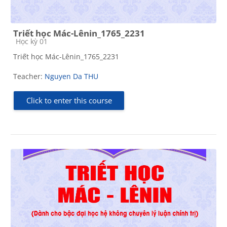
Triết học Mác-Lênin_1765_2231
Course category
Học kỳ 01
Triết học Mác-Lênin_1765_2231
Teacher:
Nguyen Da THU
Click to enter this course