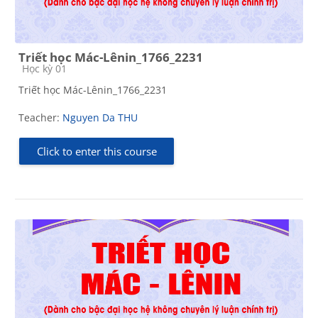
Triết học Mác-Lênin_1766_2231
Course category
Học kỳ 01
Triết học Mác-Lênin_1766_2231
Teacher:
Nguyen Da THU
Click to enter this course