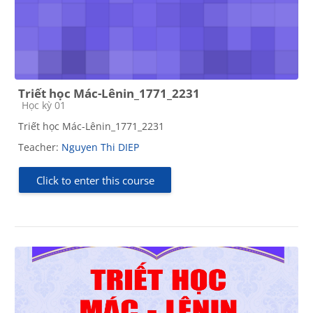
Triết học Mác-Lênin_1771_2231
Course category
Học kỳ 01
Triết học Mác-Lênin_1771_2231
Teacher:
Nguyen Thi DIEP
Click to enter this course