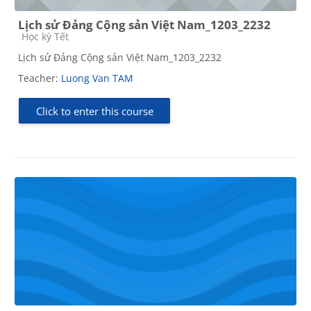
Lịch sử Đảng Cộng sản Việt Nam_1203_2232
Course category
Học kỳ Tết
Lịch sử Đảng Cộng sản Việt Nam_1203_2232
Teacher:
Luong Van TAM
Click to enter this course