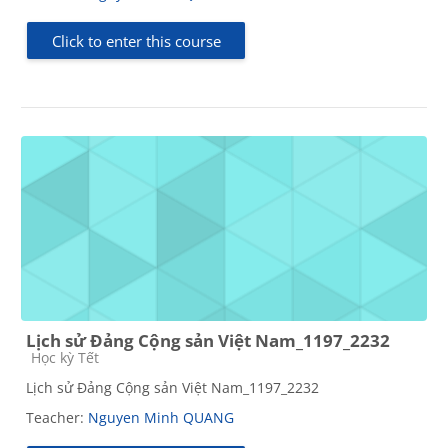
Click to enter this course
Lịch sử Đảng Cộng sản Việt Nam_1197_2232
Course category
Học kỳ Tết
Lịch sử Đảng Cộng sản Việt Nam_1197_2232
Teacher:
Nguyen Minh QUANG