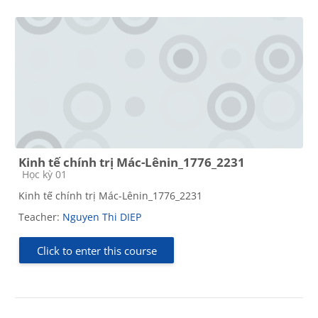
Kinh tế chính trị Mác-Lênin_1776_2231
Course category
Học kỳ 01
Kinh tế chính trị Mác-Lênin_1776_2231
Teacher:
Nguyen Thi DIEP
Click to enter this course