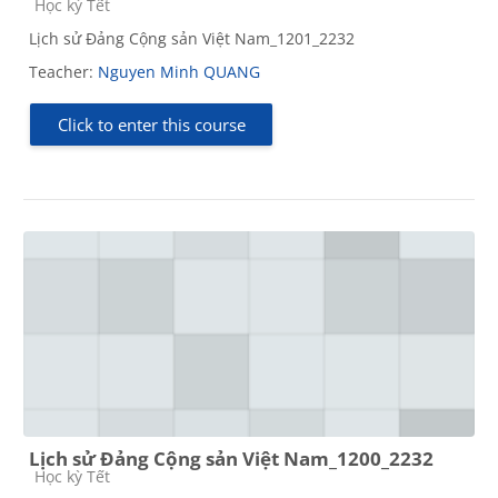
Course category
Học kỳ Tết
Lịch sử Đảng Cộng sản Việt Nam_1201_2232
Teacher:
Nguyen Minh QUANG
Click to enter this course
Lịch sử Đảng Cộng sản Việt Nam_1200_2232
Course category
Học kỳ Tết