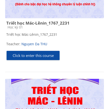
Triết học Mác-Lênin_1767_2231
Course category
Học kỳ 01
Triết học Mác-Lênin_1767_2231
Teacher:
Nguyen Da THU
Click to enter this course