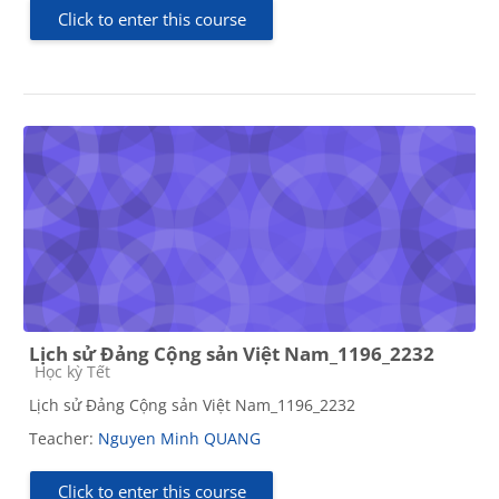
Click to enter this course
Lịch sử Đảng Cộng sản Việt Nam_1196_2232
Course category
Học kỳ Tết
Lịch sử Đảng Cộng sản Việt Nam_1196_2232
Teacher:
Nguyen Minh QUANG
Click to enter this course