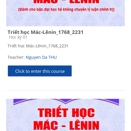
Triết học Mác-Lênin_1768_2231
Course category
Học kỳ 01
Triết học Mác-Lênin_1768_2231
Teacher:
Nguyen Da THU
Click to enter this course