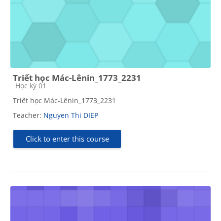
Triết học Mác-Lênin_1773_2231
Course category
Học kỳ 01
Triết học Mác-Lênin_1773_2231
Teacher:
Nguyen Thi DIEP
Click to enter this course