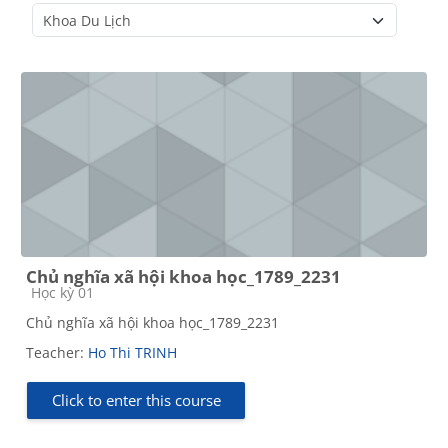
Course categories
Chủ nghĩa xã hội khoa học_1789_2231
Course category
Học kỳ 01
Chủ nghĩa xã hội khoa học_1789_2231
Teacher:
Ho Thi TRINH
Click to enter this course