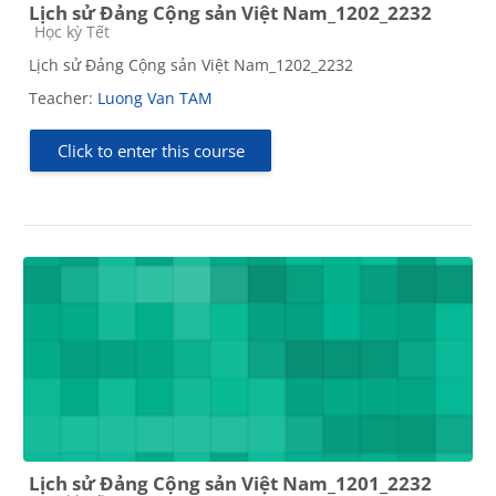
Lịch sử Đảng Cộng sản Việt Nam_1202_2232
Course category
Học kỳ Tết
Lịch sử Đảng Cộng sản Việt Nam_1202_2232
Teacher:
Luong Van TAM
Click to enter this course
Lịch sử Đảng Cộng sản Việt Nam_1201_2232