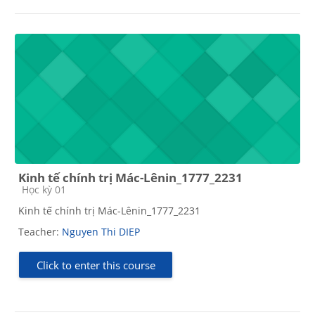
Kinh tế chính trị Mác-Lênin_1777_2231
Course category
Học kỳ 01
Kinh tế chính trị Mác-Lênin_1777_2231
Teacher:
Nguyen Thi DIEP
Click to enter this course