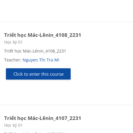
Triết học Mác-Lênin_4108_2231
Course category
Học kỳ 01
Triết học Mác-Lênin_4108_2231
Teacher:
Nguyen Thi Tra Mi
Click to enter this course
Triết học Mác-Lênin_4107_2231
Course category
Học kỳ 01