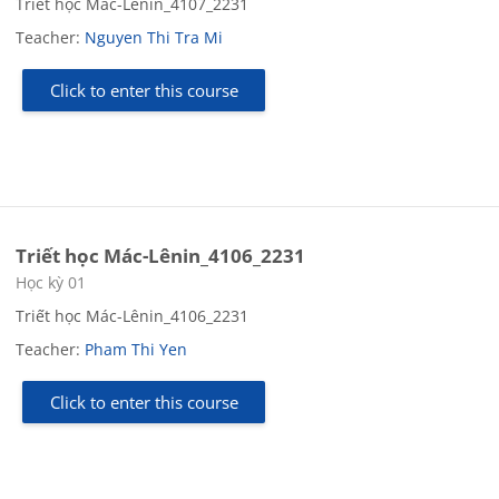
Triết học Mác-Lênin_4107_2231
Teacher:
Nguyen Thi Tra Mi
Click to enter this course
Triết học Mác-Lênin_4106_2231
Course category
Học kỳ 01
Triết học Mác-Lênin_4106_2231
Teacher:
Pham Thi Yen
Click to enter this course