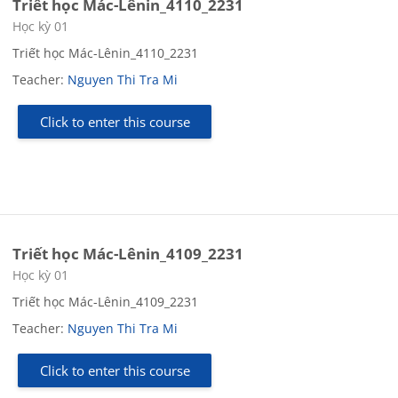
Triết học Mác-Lênin_4110_2231
Course category
Học kỳ 01
Triết học Mác-Lênin_4110_2231
Teacher:
Nguyen Thi Tra Mi
Click to enter this course
Triết học Mác-Lênin_4109_2231
Course category
Học kỳ 01
Triết học Mác-Lênin_4109_2231
Teacher:
Nguyen Thi Tra Mi
Click to enter this course