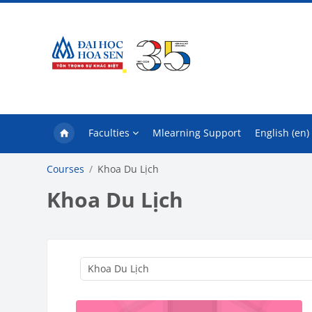
Skip to main content
Faculties
Mlearning Support
English ‎(en)‎
Courses
Khoa Du Lịch
Khoa Du Lịch