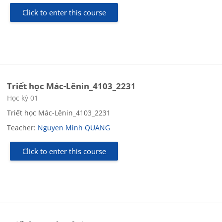
Click to enter this course
Triết học Mác-Lênin_4103_2231
Course category
Học kỳ 01
Triết học Mác-Lênin_4103_2231
Teacher:
Nguyen Minh QUANG
Click to enter this course