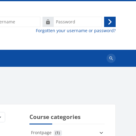
e
Password
Log
Forgotten your username or password?
in
Search
courses
Course categories
Frontpage
 (1)