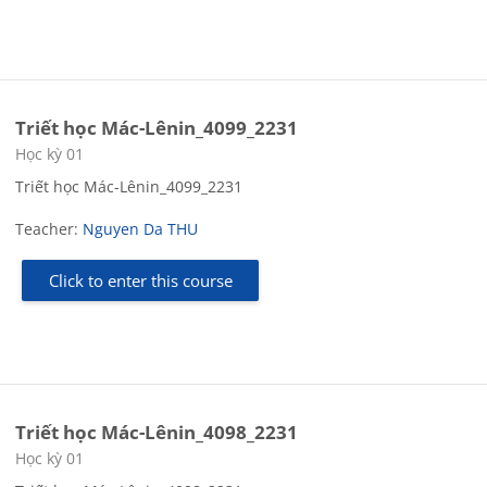
Triết học Mác-Lênin_4099_2231
Course category
Học kỳ 01
Triết học Mác-Lênin_4099_2231
Teacher:
Nguyen Da THU
Click to enter this course
Triết học Mác-Lênin_4098_2231
Course category
Học kỳ 01