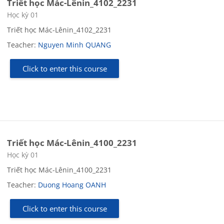
Triết học Mác-Lênin_4102_2231
Course category
Học kỳ 01
Triết học Mác-Lênin_4102_2231
Teacher:
Nguyen Minh QUANG
Click to enter this course
Triết học Mác-Lênin_4100_2231
Course category
Học kỳ 01
Triết học Mác-Lênin_4100_2231
Teacher:
Duong Hoang OANH
Click to enter this course