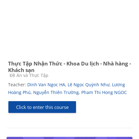
Thực Tập Nhận Thức - Khoa Du lịch - Nhà hàng -
Khách sạn
Course category
Đề Án và Thực Tập
Teacher:
Dinh Van Ngoc HA
,
Lê Ngọc Quỳnh Như
,
Lương
Hoàng Phú
,
Nguyễn Thiên Trường
,
Pham Thi Hong NGOC
Click to enter this course