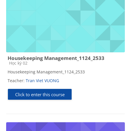
Housekeeping Management_1124_2533
Course category
Học kỳ 02
Housekeeping Management_1124_2533
Teacher:
Tran Viet VUONG
Click to enter this course