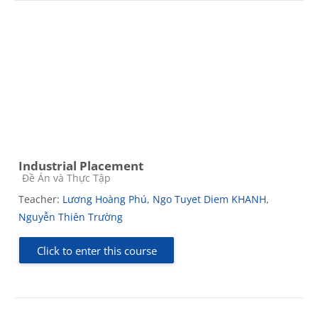
Industrial Placement
Course category
Đề Án và Thực Tập
Teacher:
Lương Hoàng Phú
,
Ngo Tuyet Diem KHANH
,
Nguyễn Thiên Trường
Click to enter this course