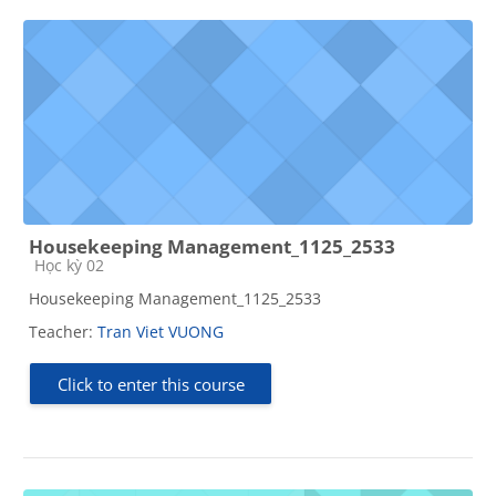
Housekeeping Management_1125_2533
Course category
Học kỳ 02
Housekeeping Management_1125_2533
Teacher:
Tran Viet VUONG
Click to enter this course