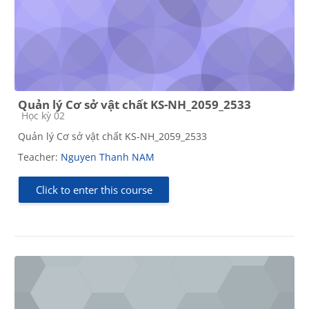
Quản lý Cơ sở vật chất KS-NH_2059_2533
Course category
Học kỳ 02
Quản lý Cơ sở vật chất KS-NH_2059_2533
Teacher:
Nguyen Thanh NAM
Click to enter this course