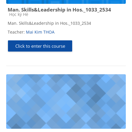
Man. Skills&Leadership in Hos._1033_2534
Course category
Học kỳ Hè
Man. Skills&Leadership in Hos._1033_2534
Teacher:
Mai Kim THOA
Click to enter this course