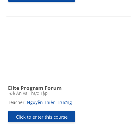
Elite Program Forum
Course category
Đề Án và Thực Tập
Teacher:
Nguyễn Thiên Trường
Click to enter this course