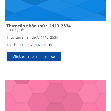
Thực tập nhận thức_1113_2534
Course category
Học kỳ Hè
Thực tập nhận thức_1113_2534
Teacher:
Dinh Van Ngoc HA
Click to enter this course