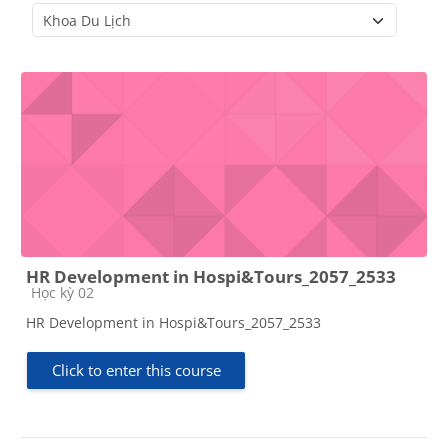
Course categories
HR Development in Hospi&Tours_2057_2533
Course category
Học kỳ 02
HR Development in Hospi&Tours_2057_2533
Click to enter this course