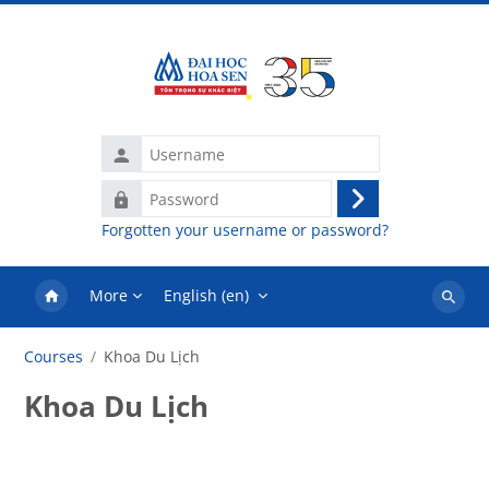
Skip to main content
Username
Password
Log
Forgotten your username or password?
in
More
English ‎(en)‎
Search
courses
Courses
Khoa Du Lịch
Khoa Du Lịch