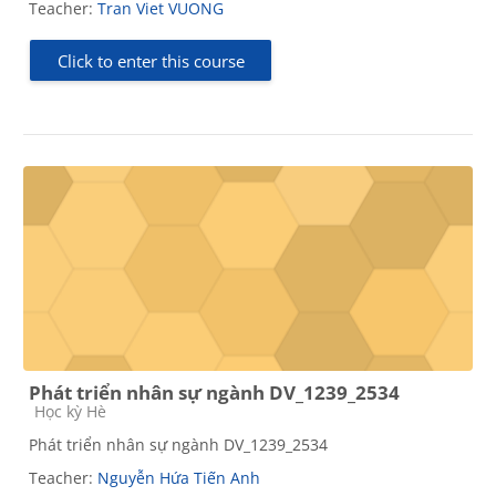
Teacher:
Tran Viet VUONG
Click to enter this course
Phát triển nhân sự ngành DV_1239_2534
Course category
Học kỳ Hè
Phát triển nhân sự ngành DV_1239_2534
Teacher:
Nguyễn Hứa Tiến Anh