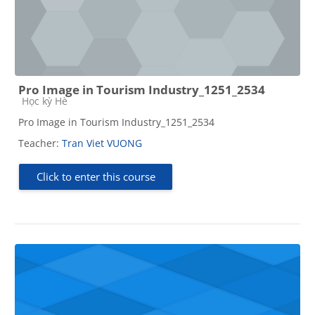
Pro Image in Tourism Industry_1251_2534
Course category
Học kỳ Hè
Pro Image in Tourism Industry_1251_2534
Teacher:
Tran Viet VUONG
Click to enter this course