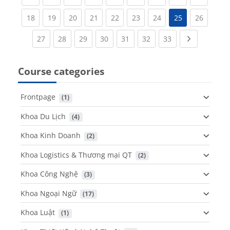
(current)
(current)
(current)
(current)
(current)
(current)
(current)
(current
18
19
20
21
22
23
24
25
26
(current)
(current)
(current)
(current)
(current)
(current)
(current)
Next page
27
28
29
30
31
32
33
Course categories
Frontpage
 (1)
Khoa Du Lịch
 (4)
Khoa Kinh Doanh
 (2)
Khoa Logistics & Thương mại QT
 (2)
Khoa Công Nghệ
 (3)
Khoa Ngoại Ngữ
 (17)
Khoa Luật
 (1)