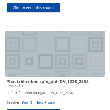
Click to enter this course
Phát triển nhân sự ngành DV_1238_2534
Course category
Học kỳ Hè
Phát triển nhân sự ngành DV_1238_2534
Teacher:
Đậu Thị Ngọc Phụng