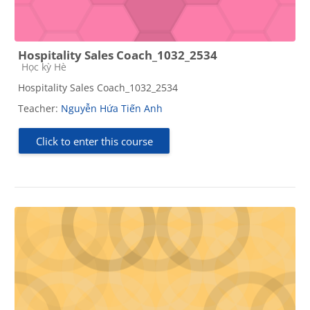
Hospitality Sales Coach_1032_2534
Course category
Học kỳ Hè
Hospitality Sales Coach_1032_2534
Teacher:
Nguyễn Hứa Tiến Anh
Click to enter this course