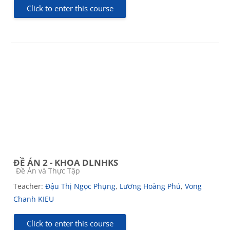
Click to enter this course
ĐỀ ÁN 2 - KHOA DLNHKS
Course category
Đề Án và Thực Tập
Teacher:
Đậu Thị Ngọc Phụng
,
Lương Hoàng Phú
,
Vong
Chanh KIEU
Click to enter this course