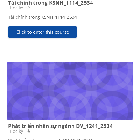
Tài chính trong KSNH_1114_2534
Course category
Học kỳ Hè
Tài chính trong KSNH_1114_2534
Click to enter this course
Phát triển nhân sự ngành DV_1241_2534
Course category
Học kỳ Hè