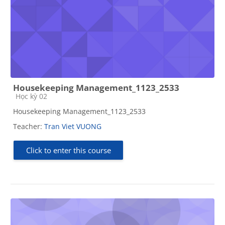
Housekeeping Management_1123_2533
Course category
Học kỳ 02
Housekeeping Management_1123_2533
Teacher:
Tran Viet VUONG
Click to enter this course