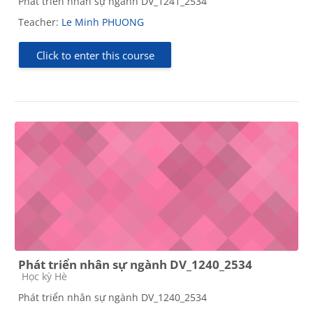
Phát triển nhân sự ngành DV_1241_2534
Teacher:
Le Minh PHUONG
Click to enter this course
Phát triển nhân sự ngành DV_1240_2534
Course category
Học kỳ Hè
Phát triển nhân sự ngành DV_1240_2534