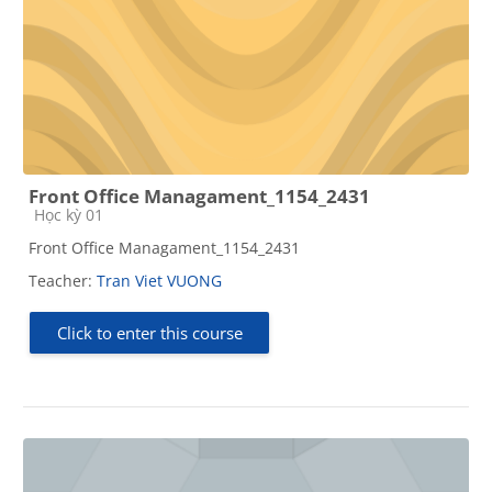
Front Office Managament_1154_2431
Course category
Học kỳ 01
Front Office Managament_1154_2431
Teacher:
Tran Viet VUONG
Click to enter this course