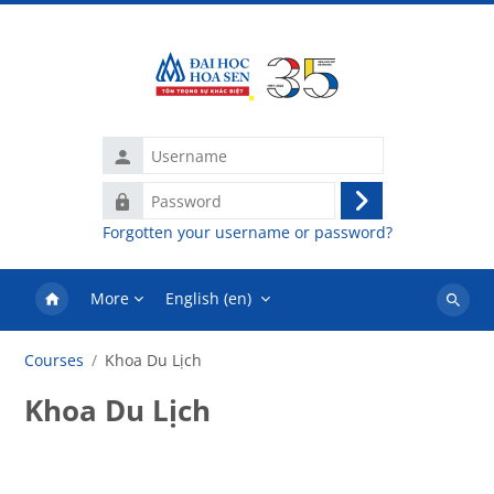
Skip to main content
Username
Password
Log
Forgotten your username or password?
in
More
English ‎(en)‎
Search
courses
Courses
Khoa Du Lịch
Khoa Du Lịch