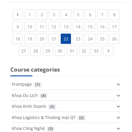
Previous page
(current)
(current)
(current)
(current)
(current)
(current)
(current)
(current
1
2
3
4
5
6
7
8
(current)
(current)
(current)
(current)
(current)
(current)
(current)
(current)
(current
9
10
11
12
13
14
15
16
17
(current)
(current)
(current)
(current)
(current)
(current)
(current)
(current
18
19
20
21
22
23
24
25
26
(current)
(current)
(current)
(current)
(current)
(current)
(current)
Next page
27
28
29
30
31
32
33
Course categories
Frontpage
 (1)
Khoa Du Lịch
 (4)
Khoa Kinh Doanh
 (2)
Khoa Logistics & Thương mại QT
 (2)
Khoa Công Nghệ
 (3)