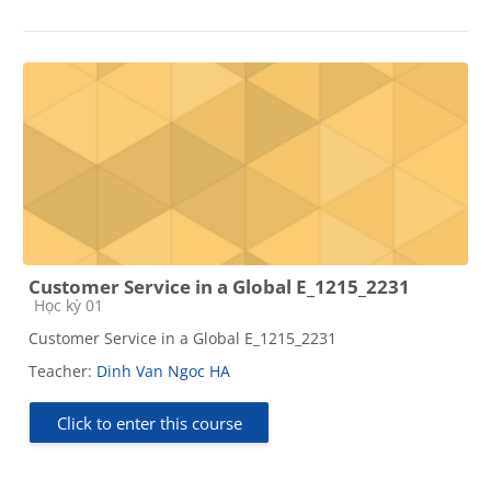
Customer Service in a Global E_1215_2231
Course category
Học kỳ 01
Customer Service in a Global E_1215_2231
Teacher:
Dinh Van Ngoc HA
Click to enter this course