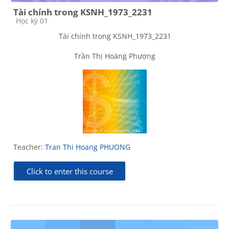
Tài chính trong KSNH_1973_2231
Course category
Học kỳ 01
Tài chính trong KSNH_1973_2231
Trần Thị Hoàng Phượng
Teacher:
Tran Thi Hoang PHUONG
Click to enter this course