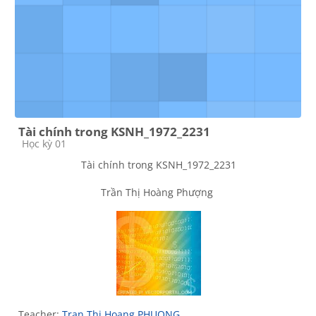
Tài chính trong KSNH_1972_2231
Course category
Học kỳ 01
Tài chính trong KSNH_1972_2231
Trần Thị Hoàng Phượng
Teacher:
Tran Thi Hoang PHUONG