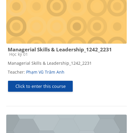
Managerial Skills & Leadership_1242_2231
Course category
Học kỳ 01
Managerial Skills & Leadership_1242_2231
Teacher:
Phạm Vũ Trâm Anh
Click to enter this course