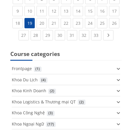
(current)
(current)
(current)
(current)
(current)
(current)
(current)
(current)
(current
9
10
11
12
13
14
15
16
17
(current)
(current)
(current)
(current)
(current)
(current)
(current)
(current
18
19
20
21
22
23
24
25
26
(current)
(current)
(current)
(current)
(current)
(current)
(current)
Next page
27
28
29
30
31
32
33
Course categories
Frontpage
 (1)
Khoa Du Lịch
 (4)
Khoa Kinh Doanh
 (2)
Khoa Logistics & Thương mại QT
 (2)
Khoa Công Nghệ
 (3)
Khoa Ngoại Ngữ
 (17)