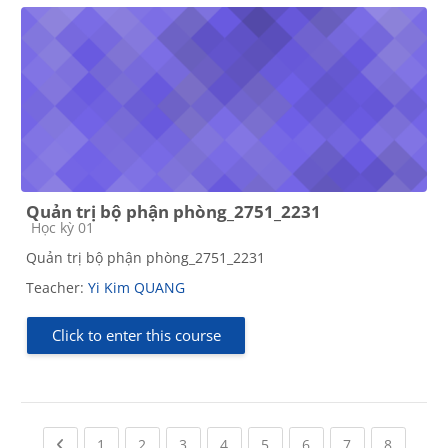
Quản trị bộ phận phòng_2751_2231
Course category
Học kỳ 01
Quản trị bộ phận phòng_2751_2231
Teacher:
Yi Kim QUANG
Click to enter this course
Previous page
(current)
(current)
(current)
(current)
(current)
(current)
(current)
(current
1
2
3
4
5
6
7
8