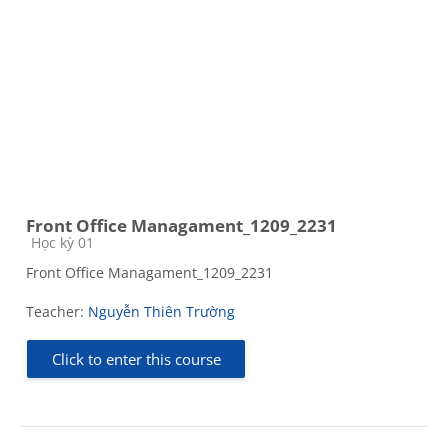
Front Office Managament_1209_2231
Course category
Học kỳ 01
Front Office Managament_1209_2231
Teacher:
Nguyễn Thiên Trường
Click to enter this course