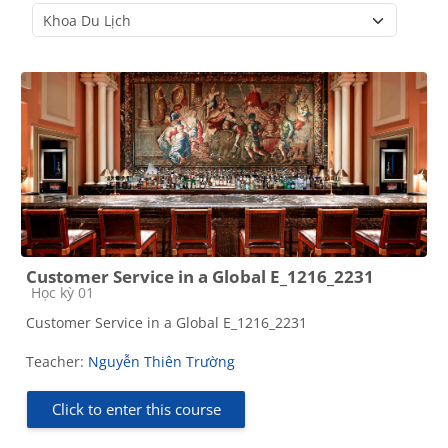
Course categories
Customer Service in a Global E_1216_2231
Course category
Học kỳ 01
Customer Service in a Global E_1216_2231
Teacher:
Nguyễn Thiên Trường
Click to enter this course