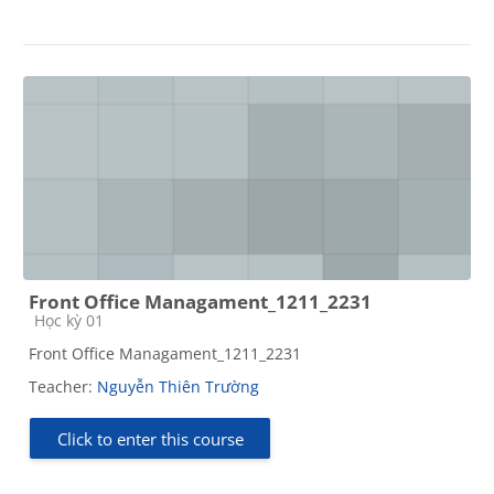
Front Office Managament_1211_2231
Course category
Học kỳ 01
Front Office Managament_1211_2231
Teacher:
Nguyễn Thiên Trường
Click to enter this course