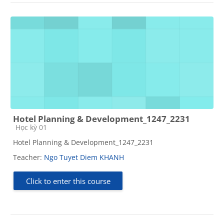
Hotel Planning & Development_1247_2231
Course category
Học kỳ 01
Hotel Planning & Development_1247_2231
Teacher:
Ngo Tuyet Diem KHANH
Click to enter this course