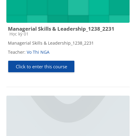
Managerial Skills & Leadership_1238_2231
Course category
Học kỳ 01
Managerial Skills & Leadership_1238_2231
Teacher:
Vo Thi NGA
Click to enter this course