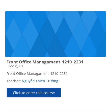
Front Office Managament_1210_2231
Course category
Học kỳ 01
Front Office Managament_1210_2231
Teacher:
Nguyễn Thiên Trường
Click to enter this course