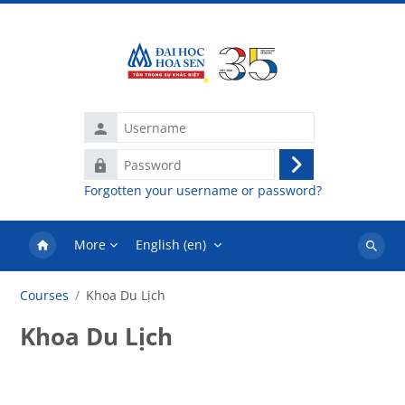
Skip to main content
Username
Password
Log
Forgotten your username or password?
in
More
English ‎(en)‎
Search
courses
Courses
Khoa Du Lịch
Khoa Du Lịch