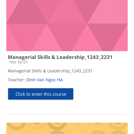
Managerial Skills & Leadership_1243_2231
Course category
Học kỳ 01
Managerial Skills & Leadership_1243_2231
Teacher:
Dinh Van Ngoc HA
Click to enter this course