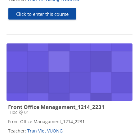
Click to enter this course
Front Office Managament_1214_2231
Course category
Học kỳ 01
Front Office Managament_1214_2231
Teacher:
Tran Viet VUONG