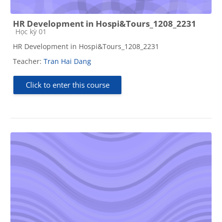
HR Development in Hospi&Tours_1208_2231
Course category
Học kỳ 01
HR Development in Hospi&Tours_1208_2231
Teacher:
Tran Hai Dang
Click to enter this course