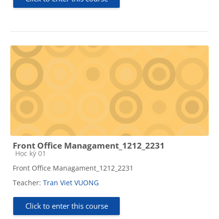
Front Office Managament_1212_2231
Course category
Học kỳ 01
Front Office Managament_1212_2231
Teacher:
Tran Viet VUONG
Click to enter this course