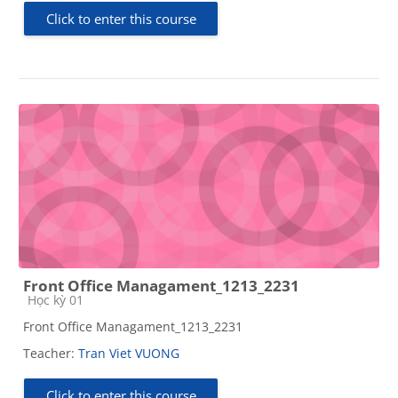
Click to enter this course
Front Office Managament_1213_2231
Course category
Học kỳ 01
Front Office Managament_1213_2231
Teacher:
Tran Viet VUONG
Click to enter this course