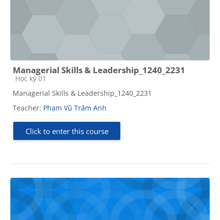
Managerial Skills & Leadership_1240_2231
Course category
Học kỳ 01
Managerial Skills & Leadership_1240_2231
Teacher:
Phạm Vũ Trâm Anh
Click to enter this course