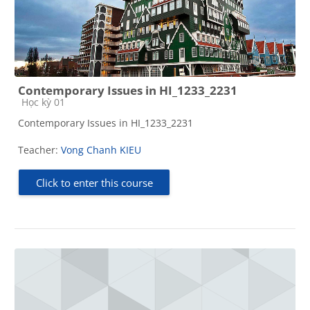
Contemporary Issues in HI_1233_2231
Course category
Học kỳ 01
Contemporary Issues in HI_1233_2231
Teacher:
Vong Chanh KIEU
Click to enter this course