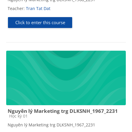
Teacher:
Tran Tat Dat
Click to enter this course
Nguyên lý Marketing trg DLKSNH_1967_2231
Course category
Học kỳ 01
Nguyên lý Marketing trg DLKSNH_1967_2231