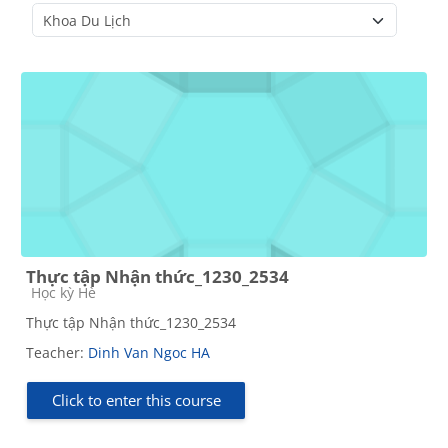
Course categories
Thực tập Nhận thức_1230_2534
Course category
Học kỳ Hè
Thực tập Nhận thức_1230_2534
Teacher:
Dinh Van Ngoc HA
Click to enter this course