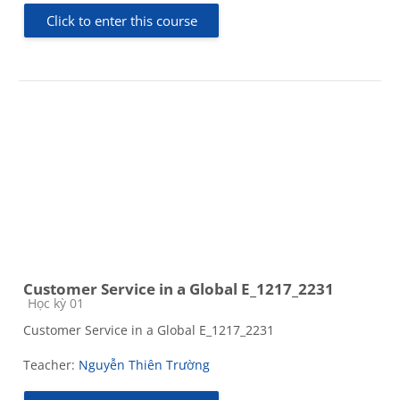
Click to enter this course
Customer Service in a Global E_1217_2231
Course category
Học kỳ 01
Customer Service in a Global E_1217_2231
Teacher:
Nguyễn Thiên Trường