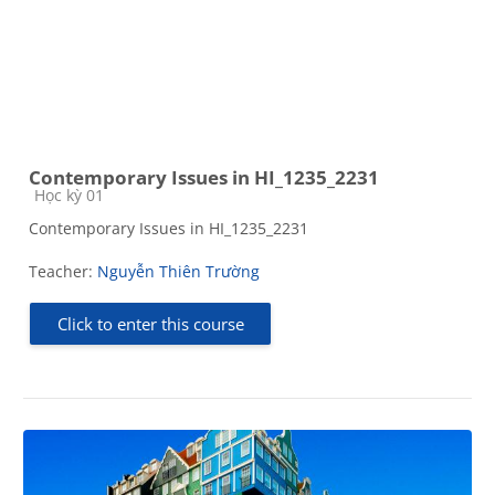
Contemporary Issues in HI_1235_2231
Course category
Học kỳ 01
Contemporary Issues in HI_1235_2231
Teacher:
Nguyễn Thiên Trường
Click to enter this course