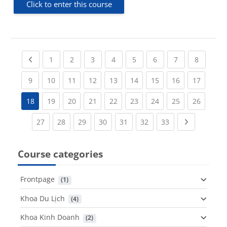
Click to enter this course
Previous page
(current)
(current)
(current)
(current)
(current)
(current)
(current)
(current
1
2
3
4
5
6
7
8
(current)
(current)
(current)
(current)
(current)
(current)
(current)
(current)
(current
9
10
11
12
13
14
15
16
17
(current)
(current)
(current)
(current)
(current)
(current)
(current)
(current
18
19
20
21
22
23
24
25
26
(current)
(current)
(current)
(current)
(current)
(current)
(current)
Next page
27
28
29
30
31
32
33
Course categories
Frontpage
 (1)
Khoa Du Lịch
 (4)
Khoa Kinh Doanh
 (2)