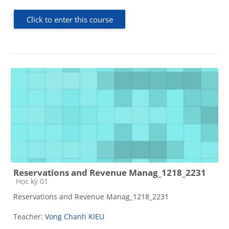
Click to enter this course
Reservations and Revenue Manag_1218_2231
Course category
Học kỳ 01
Reservations and Revenue Manag_1218_2231
Teacher:
Vong Chanh KIEU