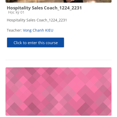
Hospitality Sales Coach_1224_2231
Course category
Học kỳ 01
Hospitality Sales Coach_1224_2231
Teacher:
Vong Chanh KIEU
Click to enter this course