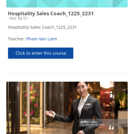
Hospitality Sales Coach_1225_2231
Course category
Học kỳ 01
Hospitality Sales Coach_1225_2231
Teacher:
Pham Van Liem
Click to enter this course