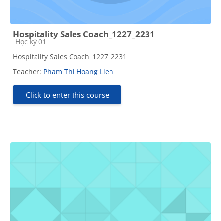
Hospitality Sales Coach_1227_2231
Course category
Học kỳ 01
Hospitality Sales Coach_1227_2231
Teacher:
Pham Thi Hoang Lien
Click to enter this course