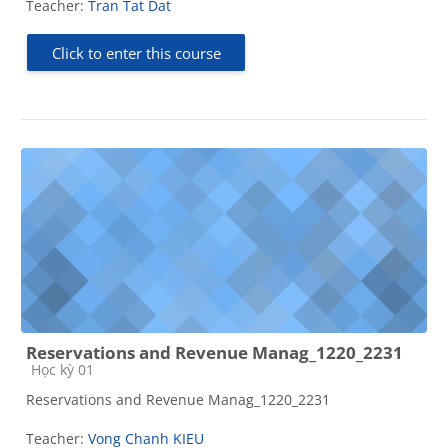
Teacher:
Tran Tat Dat
Click to enter this course
Reservations and Revenue Manag_1220_2231
Course category
Học kỳ 01
Reservations and Revenue Manag_1220_2231
Teacher:
Vong Chanh KIEU