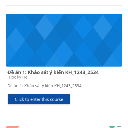
Đề án 1: Khảo sát ý kiến KH_1243_2534
Course category
Học kỳ Hè
Đề án 1: Khảo sát ý kiến KH_1243_2534
Click to enter this course