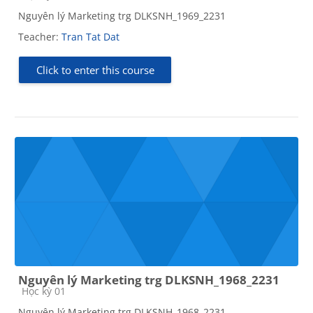
Nguyên lý Marketing trg DLKSNH_1969_2231
Teacher:
Tran Tat Dat
Click to enter this course
Nguyên lý Marketing trg DLKSNH_1968_2231
Course category
Học kỳ 01
Nguyên lý Marketing trg DLKSNH_1968_2231