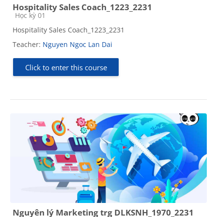
Hospitality Sales Coach_1223_2231
Course category
Học kỳ 01
Hospitality Sales Coach_1223_2231
Teacher:
Nguyen Ngoc Lan Dai
Click to enter this course
Nguyên lý Marketing trg DLKSNH_1970_2231