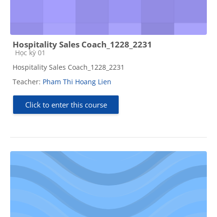
Hospitality Sales Coach_1228_2231
Course category
Học kỳ 01
Hospitality Sales Coach_1228_2231
Teacher:
Pham Thi Hoang Lien
Click to enter this course