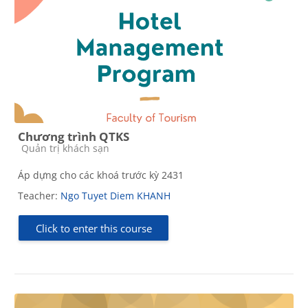
Chương trình QTKS
Course category
Quản trị khách sạn
Áp dựng cho các khoá trước kỳ 2431
Teacher:
Ngo Tuyet Diem KHANH
Click to enter this course