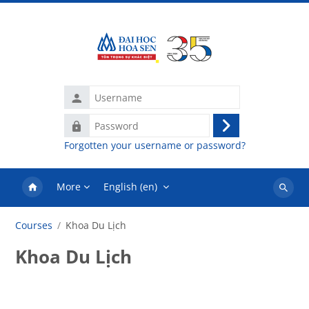
Skip to main content
Username
Password
Log
Forgotten your username or password?
in
More
English ‎(en)‎
Search
courses
Courses
Khoa Du Lịch
Khoa Du Lịch