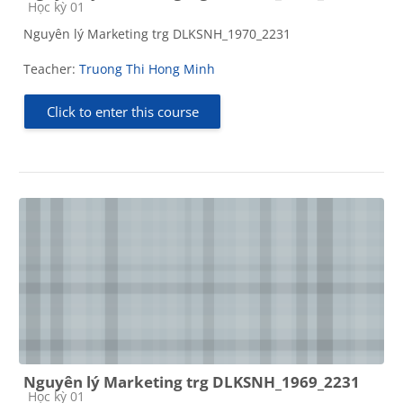
Course category
Học kỳ 01
Nguyên lý Marketing trg DLKSNH_1970_2231
Teacher:
Truong Thi Hong Minh
Click to enter this course
Nguyên lý Marketing trg DLKSNH_1969_2231
Course category
Học kỳ 01