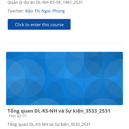
Quản lý dự án DL-NH-KS-SK_1961_2531
Teacher:
Đậu Thị Ngọc Phụng
Click to enter this course
Tổng quan DL-KS-NH và Sự kiện_3533_2531
Course category
Học kỳ 01
Tổng quan DL-KS-NH và Sự kiện_3533_2531