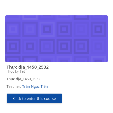
Thực địa_1450_2532
Course category
Học kỳ Tết
Thực địa_1450_2532
Teacher:
Trần Ngọc Tiến
Click to enter this course