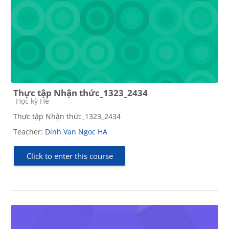
Thực tập Nhận thức_1323_2434
Course category
Học kỳ Hè
Thực tập Nhận thức_1323_2434
Teacher:
Dinh Van Ngoc HA
Click to enter this course