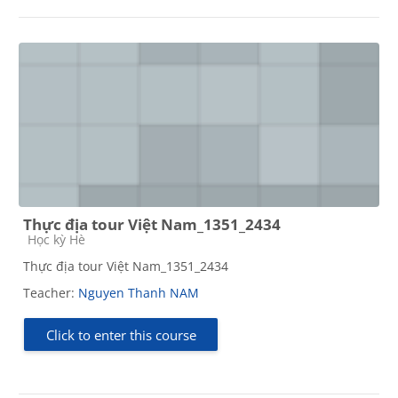
Thực địa tour Việt Nam_1351_2434
Course category
Học kỳ Hè
Thực địa tour Việt Nam_1351_2434
Teacher:
Nguyen Thanh NAM
Click to enter this course