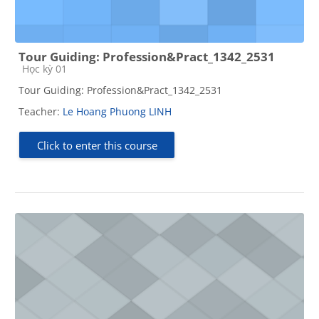
Tour Guiding: Profession&Pract_1342_2531
Course category
Học kỳ 01
Tour Guiding: Profession&Pract_1342_2531
Teacher:
Le Hoang Phuong LINH
Click to enter this course