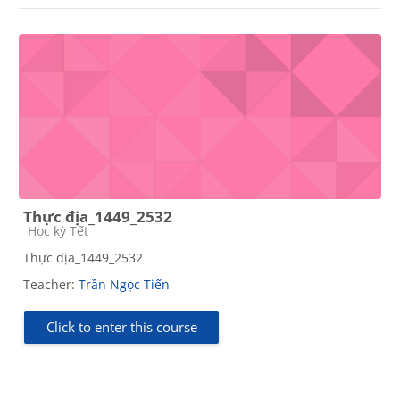
Thực địa_1449_2532
Course category
Học kỳ Tết
Thực địa_1449_2532
Teacher:
Trần Ngọc Tiến
Click to enter this course