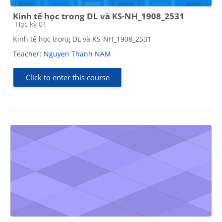
Kinh tế học trong DL và KS-NH_1908_2531
Course category
Học kỳ 01
Kinh tế học trong DL và KS-NH_1908_2531
Teacher:
Nguyen Thanh NAM
Click to enter this course