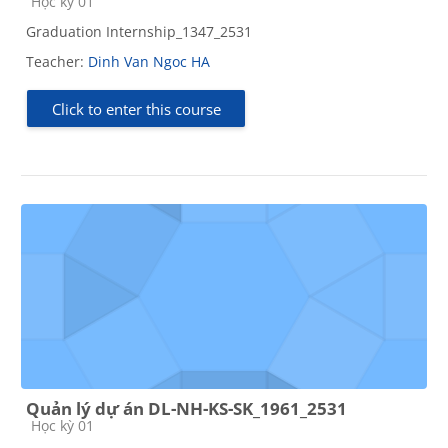
Course category
Học kỳ 01
Graduation Internship_1347_2531
Teacher:
Dinh Van Ngoc HA
Click to enter this course
Quản lý dự án DL-NH-KS-SK_1961_2531
Course category
Học kỳ 01