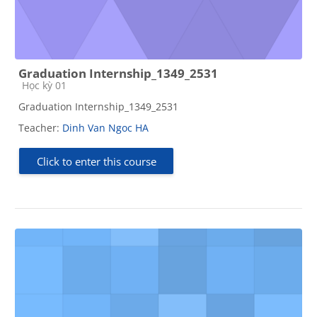
Graduation Internship_1349_2531
Course category
Học kỳ 01
Graduation Internship_1349_2531
Teacher:
Dinh Van Ngoc HA
Click to enter this course