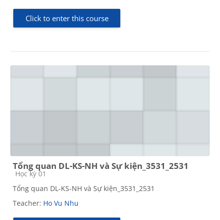
Click to enter this course
Tổng quan DL-KS-NH và Sự kiện_3531_2531
Course category
Học kỳ 01
Tổng quan DL-KS-NH và Sự kiện_3531_2531
Teacher:
Ho Vu Nhu