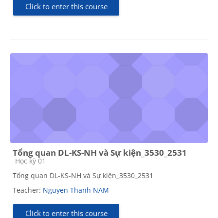
Click to enter this course
Tổng quan DL-KS-NH và Sự kiện_3530_2531
Course category
Học kỳ 01
Tổng quan DL-KS-NH và Sự kiện_3530_2531
Teacher:
Nguyen Thanh NAM
Click to enter this course