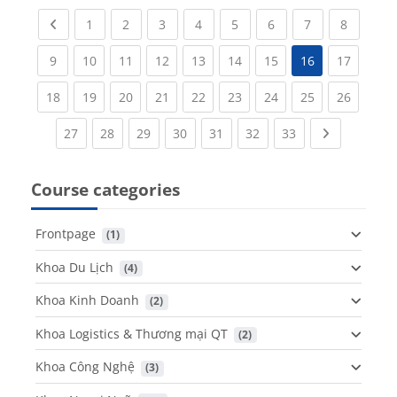
Previous page
(current)
(current)
(current)
(current)
(current)
(current)
(current)
(current
1
2
3
4
5
6
7
8
(current)
(current)
(current)
(current)
(current)
(current)
(current)
(current
9
10
11
12
13
14
15
16
17
(current)
(current)
(current)
(current)
(current)
(current)
(current)
(current)
(current
18
19
20
21
22
23
24
25
26
(current)
(current)
(current)
(current)
(current)
(current)
(current)
Next page
27
28
29
30
31
32
33
Course categories
Frontpage
 (1)
Khoa Du Lịch
 (4)
Khoa Kinh Doanh
 (2)
Khoa Logistics & Thương mại QT
 (2)
Khoa Công Nghệ
 (3)