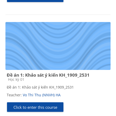
Đề án 1: Khảo sát ý kiến KH_1909_2531
Course category
Học kỳ 01
Đề án 1: Khảo sát ý kiến KH_1909_2531
Teacher:
Vo Thi Thu (NNVH) HA
Click to enter this course