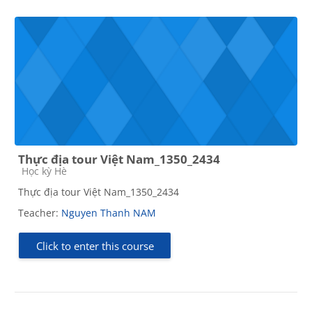
Thực địa tour Việt Nam_1350_2434
Course category
Học kỳ Hè
Thực địa tour Việt Nam_1350_2434
Teacher:
Nguyen Thanh NAM
Click to enter this course