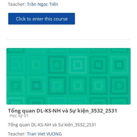
Teacher:
Trần Ngọc Tiến
Click to enter this course
Tổng quan DL-KS-NH và Sự kiện_3532_2531
Course category
Học kỳ 01
Tổng quan DL-KS-NH và Sự kiện_3532_2531
Teacher:
Tran Viet VUONG