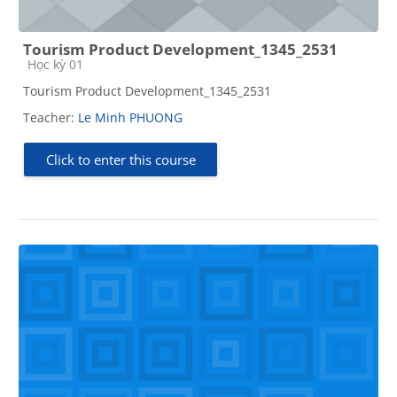
Tourism Product Development_1345_2531
Course category
Học kỳ 01
Tourism Product Development_1345_2531
Teacher:
Le Minh PHUONG
Click to enter this course