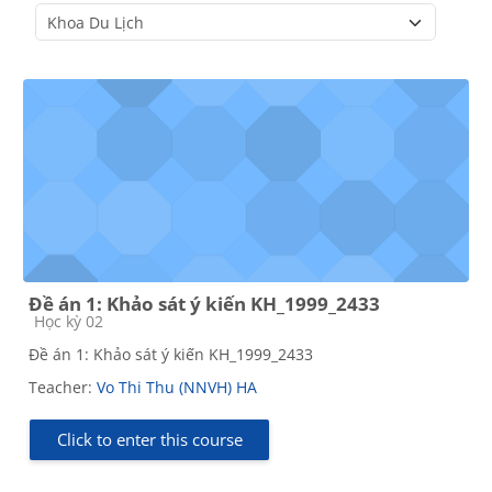
Course categories
Đề án 1: Khảo sát ý kiến KH_1999_2433
Course category
Học kỳ 02
Đề án 1: Khảo sát ý kiến KH_1999_2433
Teacher:
Vo Thi Thu (NNVH) HA
Click to enter this course