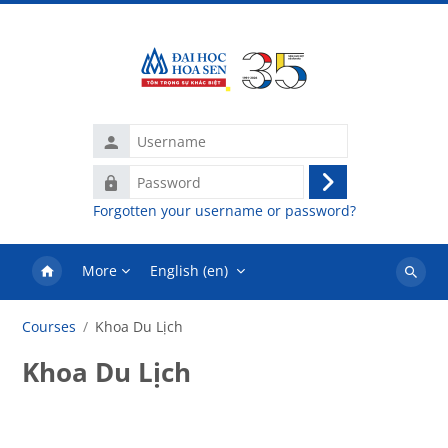
Skip to main content
Username
Password
Log
Forgotten your username or password?
in
More
English ‎(en)‎
Search
courses
Courses
Khoa Du Lịch
Khoa Du Lịch