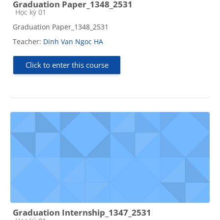
Graduation Paper_1348_2531
Course category
Học kỳ 01
Graduation Paper_1348_2531
Teacher:
Dinh Van Ngoc HA
Click to enter this course
Graduation Internship_1347_2531