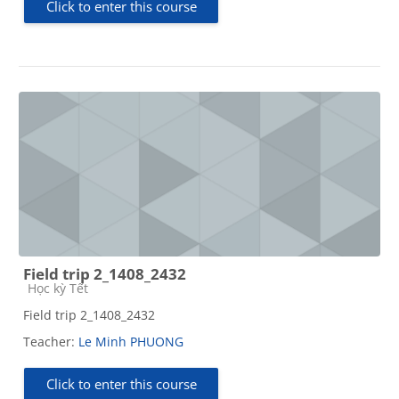
Click to enter this course
Field trip 2_1408_2432
Course category
Học kỳ Tết
Field trip 2_1408_2432
Teacher:
Le Minh PHUONG
Click to enter this course