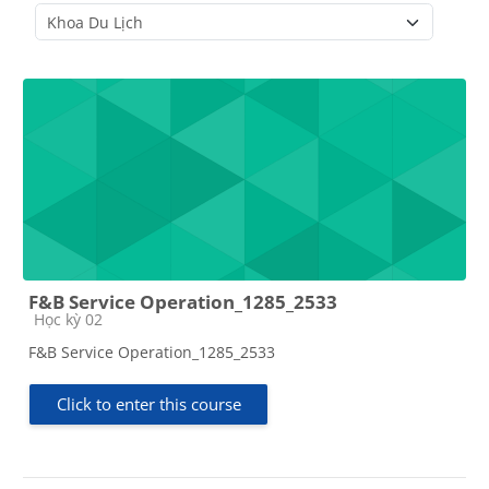
Course categories
F&B Service Operation_1285_2533
Course category
Học kỳ 02
F&B Service Operation_1285_2533
Click to enter this course