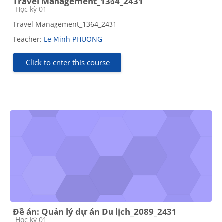
Travel Management_1364_2431
Course category
Học kỳ 01
Travel Management_1364_2431
Teacher:
Le Minh PHUONG
Click to enter this course
Đề án: Quản lý dự án Du lịch_2089_2431
Course category
Học kỳ 01