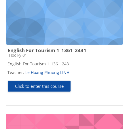
English For Tourism 1_1361_2431
Course category
Học kỳ 01
English For Tourism 1_1361_2431
Teacher:
Le Hoang Phuong LINH
Click to enter this course