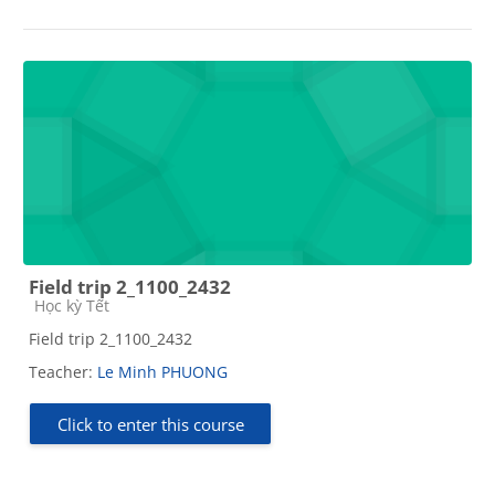
Field trip 2_1100_2432
Course category
Học kỳ Tết
Field trip 2_1100_2432
Teacher:
Le Minh PHUONG
Click to enter this course