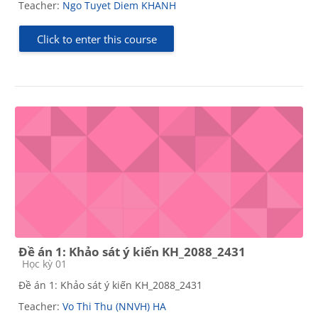
Teacher:
Ngo Tuyet Diem KHANH
Click to enter this course
Đề án 1: Khảo sát ý kiến KH_2088_2431
Course category
Học kỳ 01
Đề án 1: Khảo sát ý kiến KH_2088_2431
Teacher:
Vo Thi Thu (NNVH) HA