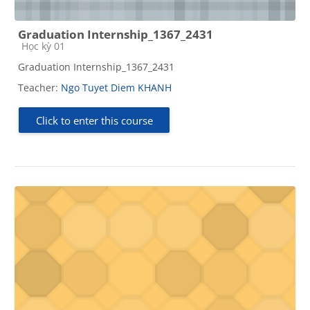
Graduation Internship_1367_2431
Course category
Học kỳ 01
Graduation Internship_1367_2431
Teacher:
Ngo Tuyet Diem KHANH
Click to enter this course