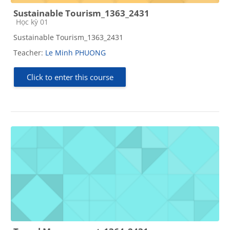
Sustainable Tourism_1363_2431
Course category
Học kỳ 01
Sustainable Tourism_1363_2431
Teacher:
Le Minh PHUONG
Click to enter this course