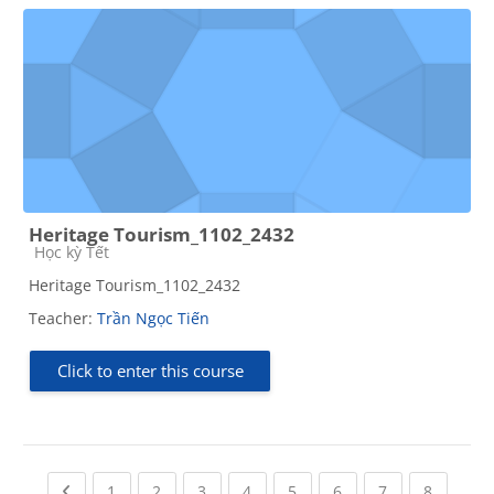
Heritage Tourism_1102_2432
Course category
Học kỳ Tết
Heritage Tourism_1102_2432
Teacher:
Trần Ngọc Tiến
Click to enter this course
Previous page
(current)
(current)
(current)
(current)
(current)
(current)
(current)
(current
1
2
3
4
5
6
7
8