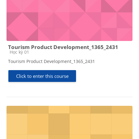
Tourism Product Development_1365_2431
Course category
Học kỳ 01
Tourism Product Development_1365_2431
Click to enter this course