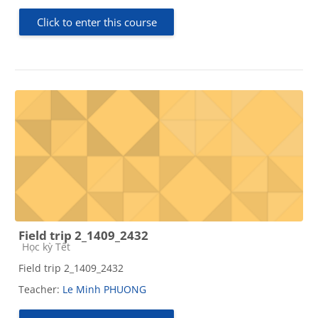
Click to enter this course
Field trip 2_1409_2432
Course category
Học kỳ Tết
Field trip 2_1409_2432
Teacher:
Le Minh PHUONG