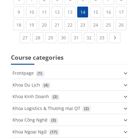
(current)
(current)
(current)
(current)
(current)
(current)
(current)
(current
9
10
11
12
13
14
15
16
17
(current)
(current)
(current)
(current)
(current)
(current)
(current)
(current)
(current
18
19
20
21
22
23
24
25
26
(current)
(current)
(current)
(current)
(current)
(current)
(current)
Next page
27
28
29
30
31
32
33
Course categories
Frontpage
 (1)
Khoa Du Lịch
 (4)
Khoa Kinh Doanh
 (2)
Khoa Logistics & Thương mại QT
 (2)
Khoa Công Nghệ
 (3)
Khoa Ngoại Ngữ
 (17)