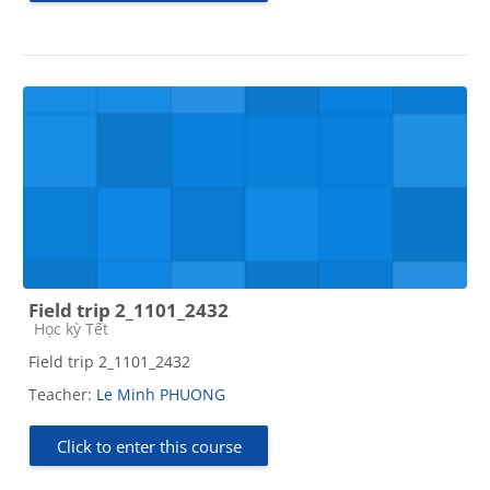
Field trip 2_1101_2432
Course category
Học kỳ Tết
Field trip 2_1101_2432
Teacher:
Le Minh PHUONG
Click to enter this course