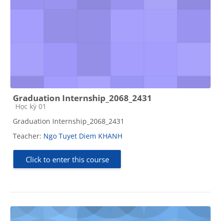
Graduation Internship_2068_2431
Course category
Học kỳ 01
Graduation Internship_2068_2431
Teacher:
Ngo Tuyet Diem KHANH
Click to enter this course