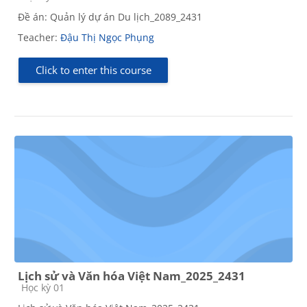
Đề án: Quản lý dự án Du lịch_2089_2431
Teacher:
Đậu Thị Ngọc Phụng
Click to enter this course
Lịch sử và Văn hóa Việt Nam_2025_2431
Course category
Học kỳ 01