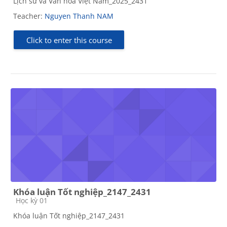
Lịch sử và Văn hóa Việt Nam_2025_2431
Teacher:
Nguyen Thanh NAM
Click to enter this course
Khóa luận Tốt nghiệp_2147_2431
Course category
Học kỳ 01
Khóa luận Tốt nghiệp_2147_2431