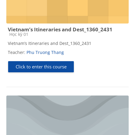
Vietnam’s Itineraries and Dest_1360_2431
Course category
Học kỳ 01
Vietnam’s Itineraries and Dest_1360_2431
Teacher:
Phu Truong Thang
Click to enter this course