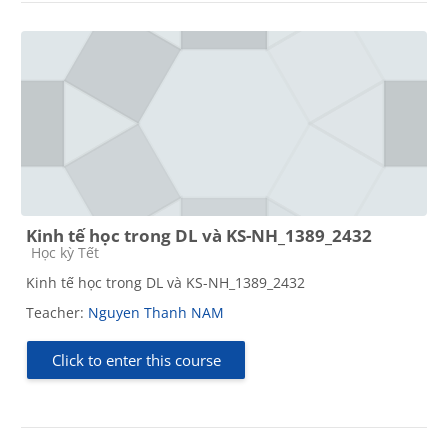
Kinh tế học trong DL và KS-NH_1389_2432
Course category
Học kỳ Tết
Kinh tế học trong DL và KS-NH_1389_2432
Teacher:
Nguyen Thanh NAM
Click to enter this course