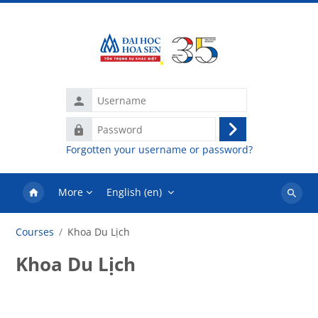
Skip to main content
Username
Password
Log
Forgotten your username or password?
in
More
English ‎(en)‎
Search
courses
Courses
Khoa Du Lịch
Khoa Du Lịch