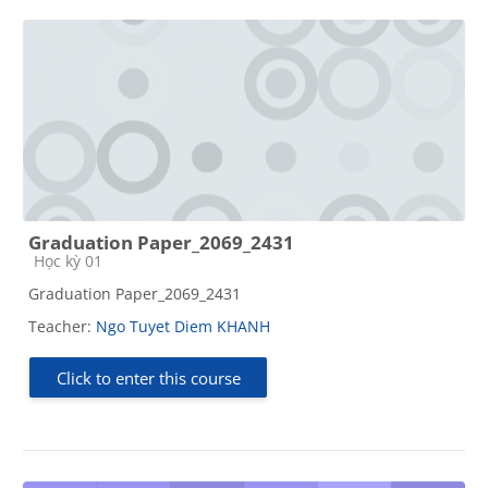
Graduation Paper_2069_2431
Course category
Học kỳ 01
Graduation Paper_2069_2431
Teacher:
Ngo Tuyet Diem KHANH
Click to enter this course