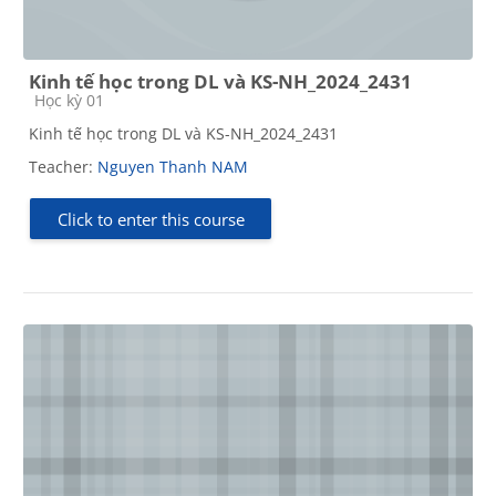
Kinh tế học trong DL và KS-NH_2024_2431
Course category
Học kỳ 01
Kinh tế học trong DL và KS-NH_2024_2431
Teacher:
Nguyen Thanh NAM
Click to enter this course