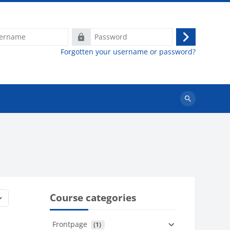
e
Password
Log
Forgotten your username or password?
in
Search
courses
Course categories
Frontpage
 (1)