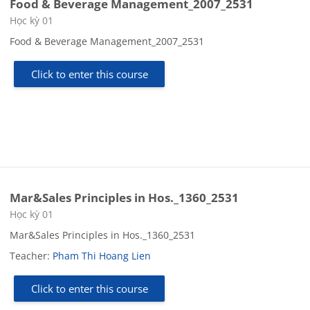
Food & Beverage Management_2007_2531
Course category
Học kỳ 01
Food & Beverage Management_2007_2531
Click to enter this course
Mar&Sales Principles in Hos._1360_2531
Course category
Học kỳ 01
Mar&Sales Principles in Hos._1360_2531
Teacher:
Pham Thi Hoang Lien
Click to enter this course