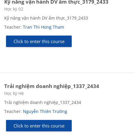
Kỹ năng vận hành DV ẩm thực_3179_2433
Course category
Học kỳ 02
Kỹ năng vận hành DV ẩm thực_3179_2433
Teacher:
Tran Thi Hong Tham
Click to enter this course
Trải nghiệm doanh nghiệp_1337_2434
Course category
Học kỳ Hè
Trải nghiệm doanh nghiệp_1337_2434
Teacher:
Nguyễn Thiên Trường
Click to enter this course