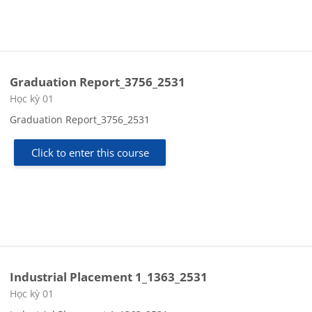
Graduation Report_3756_2531
Course category
Học kỳ 01
Graduation Report_3756_2531
Click to enter this course
Industrial Placement 1_1363_2531
Course category
Học kỳ 01