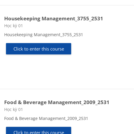
Housekeeping Management_3755_2531
Course category
Học kỳ 01
Housekeeping Management_3755_2531
Click to enter this course
Food & Beverage Management_2009_2531
Course category
Học kỳ 01
Food & Beverage Management_2009_2531
Click to enter this course