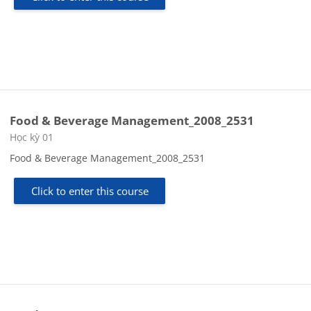
Food & Beverage Management_2008_2531
Course category
Học kỳ 01
Food & Beverage Management_2008_2531
Click to enter this course