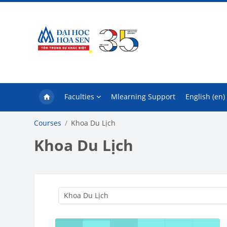
Skip to main content
Faculties
Mlearning Support
English ‎(en)‎
Courses
Khoa Du Lịch
Khoa Du Lịch