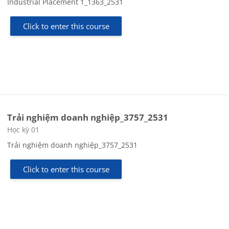
Industrial Placement 1_1363_2531
Click to enter this course
Trải nghiệm doanh nghiệp_3757_2531
Course category
Học kỳ 01
Trải nghiệm doanh nghiệp_3757_2531
Click to enter this course