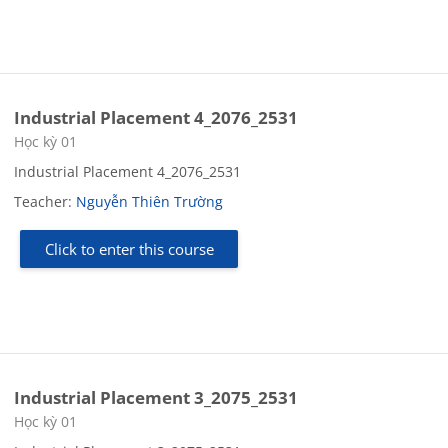
Industrial Placement 4_2076_2531
Course category
Học kỳ 01
Industrial Placement 4_2076_2531
Teacher:
Nguyễn Thiên Trường
Click to enter this course
Industrial Placement 3_2075_2531
Course category
Học kỳ 01