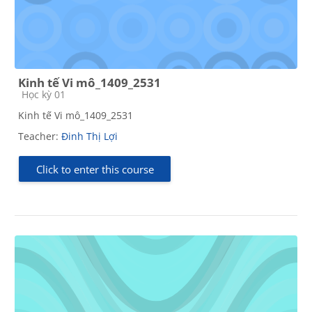
Kinh tế Vi mô_1409_2531
Course category
Học kỳ 01
Kinh tế Vi mô_1409_2531
Teacher:
Đinh Thị Lợi
Click to enter this course