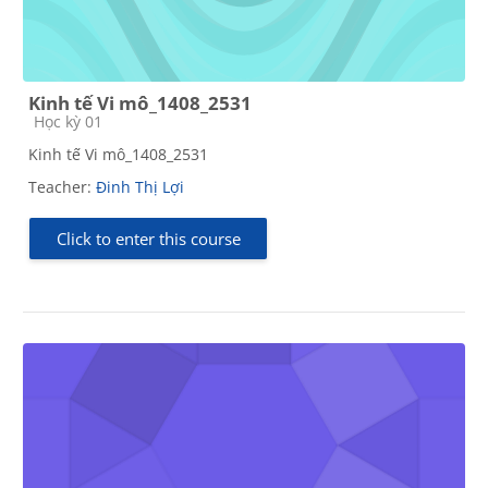
Kinh tế Vi mô_1408_2531
Course category
Học kỳ 01
Kinh tế Vi mô_1408_2531
Teacher:
Đinh Thị Lợi
Click to enter this course