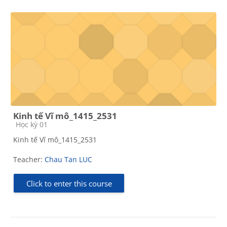
Kinh tế Vĩ mô_1415_2531
Course category
Học kỳ 01
Kinh tế Vĩ mô_1415_2531
Teacher:
Chau Tan LUC
Click to enter this course