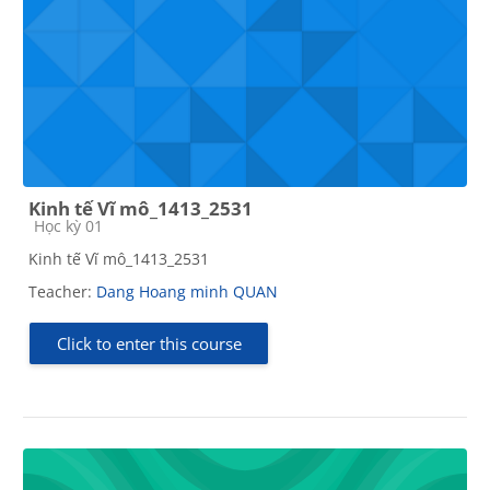
Kinh tế Vĩ mô_1413_2531
Course category
Học kỳ 01
Kinh tế Vĩ mô_1413_2531
Teacher:
Dang Hoang minh QUAN
Click to enter this course