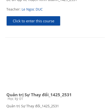
Teacher:
Le Ngoc DUC
Click to enter this course
Quản trị Sự Thay đổi_1425_2531
Course category
Học kỳ 01
Quản trị Sự Thay đổi_1425_2531