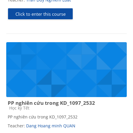
Click to enter this course
PP nghiên cứu trong KD_1097_2532
Course category
Học kỳ Tết
PP nghiên cứu trong KD_1097_2532
Teacher:
Dang Hoang minh QUAN