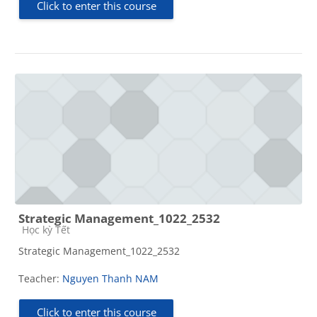
Click to enter this course
Strategic Management_1022_2532
Course category
Học kỳ Tết
Strategic Management_1022_2532
Teacher:
Nguyen Thanh NAM
Click to enter this course