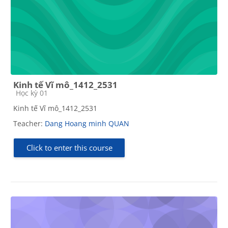
Kinh tế Vĩ mô_1412_2531
Course category
Học kỳ 01
Kinh tế Vĩ mô_1412_2531
Teacher:
Dang Hoang minh QUAN
Click to enter this course