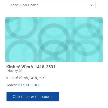
Course categories
Kinh tế Vĩ mô_1418_2531
Course category
Học kỳ 01
Kinh tế Vĩ mô_1418_2531
Teacher:
Le Huu DUC
Click to enter this course