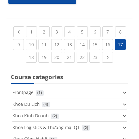
Previous page
(current)
(current)
(current)
(current)
(current)
(current)
(current)
(current
1
2
3
4
5
6
7
8
(current)
(current)
(current)
(current)
(current)
(current)
(current)
(current)
9
10
11
12
13
14
15
16
17
(current)
(current)
(current)
(current)
(current)
(current)
Next page
18
19
20
21
22
23
Course categories
Frontpage
 (1)
Khoa Du Lịch
 (4)
Khoa Kinh Doanh
 (2)
Khoa Logistics & Thương mại QT
 (2)
Khoa Công Nghệ