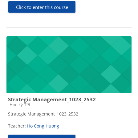
Click to enter this course
Strategic Management_1023_2532
Course category
Học kỳ Tết
Strategic Management_1023_2532
Teacher:
Ho Cong Huong