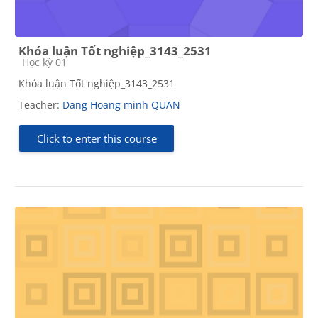
Khóa luận Tốt nghiệp_3143_2531
Course category
Học kỳ 01
Khóa luận Tốt nghiệp_3143_2531
Teacher:
Dang Hoang minh QUAN
Click to enter this course