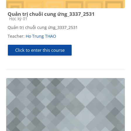
Quản trị chuỗi cung ứng_3337_2531
Course category
Học kỳ 01
Quản trị chuỗi cung ứng_3337_2531
Teacher:
Ho Trung THAO
Click to enter this course