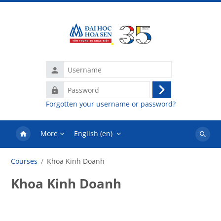
Skip to main content
Username
Password
Log
Forgotten your username or password?
in
More
English ‎(en)‎
Search
courses
Courses
Khoa Kinh Doanh
Khoa Kinh Doanh