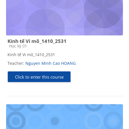
Kinh tế Vi mô_1410_2531
Course category
Học kỳ 01
Kinh tế Vi mô_1410_2531
Teacher:
Nguyen Minh Cao HOANG
Click to enter this course