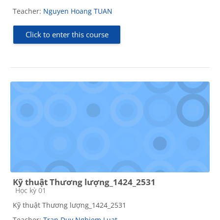
Teacher:
Nguyen Hoang TUAN
Click to enter this course
Kỹ thuật Thương lượng_1424_2531
Course category
Học kỳ 01
Kỹ thuật Thương lượng_1424_2531
Teacher:
Tran Duy Nghiem Luat