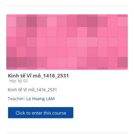
Kinh tế Vĩ mô_1416_2531
Course category
Học kỳ 01
Kinh tế Vĩ mô_1416_2531
Teacher:
La Hoang LAM
Click to enter this course