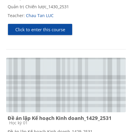
Quản trị Chiến lược_1430_2531
Teacher:
Chau Tan LUC
Click to enter this course
Đề án lập Kế hoạch Kinh doanh_1429_2531
Course category
Học kỳ 01
Đề án lập Kế hoạch Kinh doanh_1429_2531