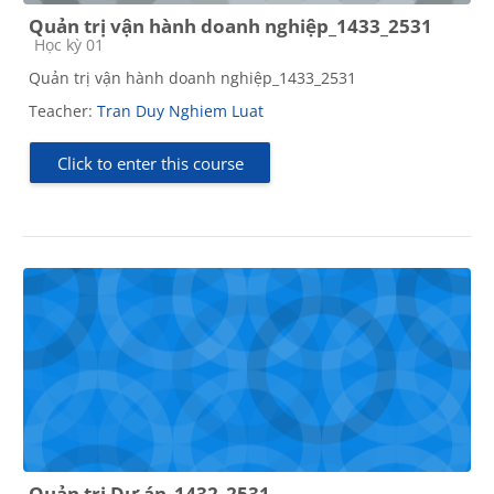
Quản trị vận hành doanh nghiệp_1433_2531
Course category
Học kỳ 01
Quản trị vận hành doanh nghiệp_1433_2531
Teacher:
Tran Duy Nghiem Luat
Click to enter this course
Quản trị Dự án_1432_2531