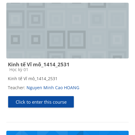
Kinh tế Vĩ mô_1414_2531
Course category
Học kỳ 01
Kinh tế Vĩ mô_1414_2531
Teacher:
Nguyen Minh Cao HOANG
Click to enter this course