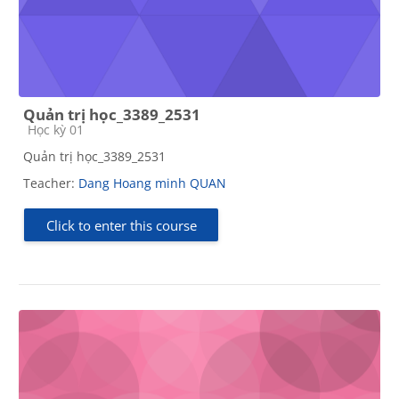
Quản trị học_3389_2531
Course category
Học kỳ 01
Quản trị học_3389_2531
Teacher:
Dang Hoang minh QUAN
Click to enter this course