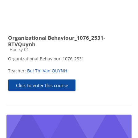
Organizational Behaviour_1076_2531-
BTVQuynh
Course category
Học kỳ 01
Organizational Behaviour_1076_2531
Teacher:
Bui Thi Van QUYNH
Click to enter this course