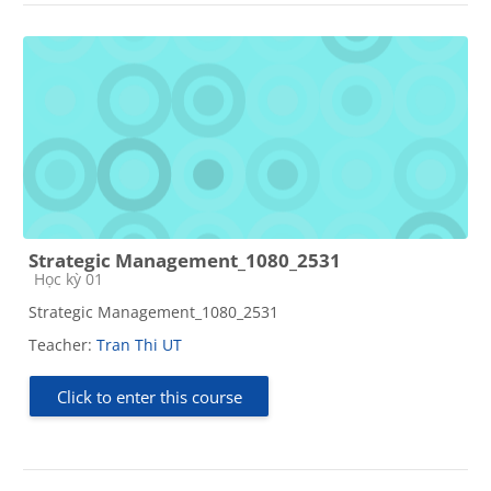
Strategic Management_1080_2531
Course category
Học kỳ 01
Strategic Management_1080_2531
Teacher:
Tran Thi UT
Click to enter this course