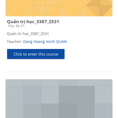
Quản trị học_3387_2531
Course category
Học kỳ 01
Quản trị học_3387_2531
Teacher:
Dang Hoang minh QUAN
Click to enter this course