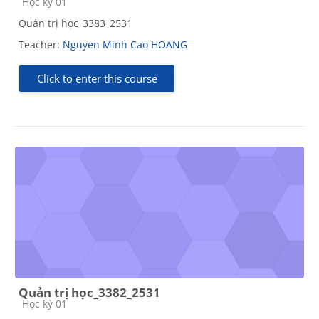
Course category
Học kỳ 01
Quản trị học_3383_2531
Teacher:
Nguyen Minh Cao HOANG
Click to enter this course
Quản trị học_3382_2531
Course category
Học kỳ 01