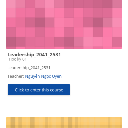
Leadership_2041_2531
Course category
Học kỳ 01
Leadership_2041_2531
Teacher:
Nguyễn Ngọc Uyên
Click to enter this course