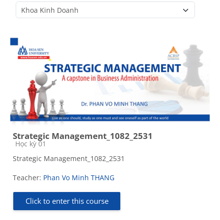
Course categories
Strategic Management_1082_2531
Course category
Học kỳ 01
Strategic Management_1082_2531
Teacher:
Phan Vo Minh THANG
Click to enter this course