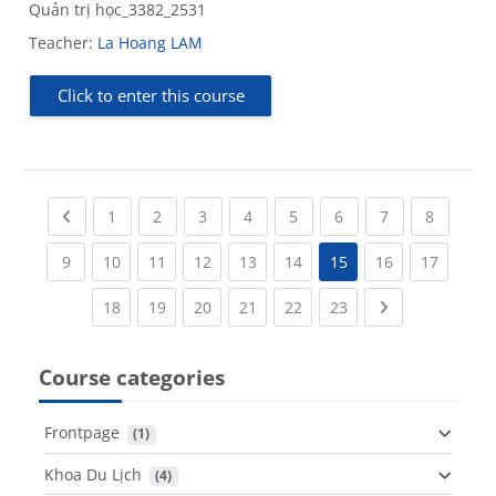
Quản trị học_3382_2531
Teacher:
La Hoang LAM
Click to enter this course
Previous page
(current)
(current)
(current)
(current)
(current)
(current)
(current)
(current
1
2
3
4
5
6
7
8
(current)
(current)
(current)
(current)
(current)
(current)
(current)
(current
9
10
11
12
13
14
15
16
17
(current)
(current)
(current)
(current)
(current)
(current)
Next page
18
19
20
21
22
23
Course categories
Frontpage
 (1)
Khoa Du Lịch
 (4)