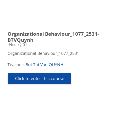
Organizational Behaviour_1077_2531-
BTVQuynh
Course category
Học kỳ 01
Organizational Behaviour_1077_2531
Teacher:
Bui Thi Van QUYNH
Click to enter this course