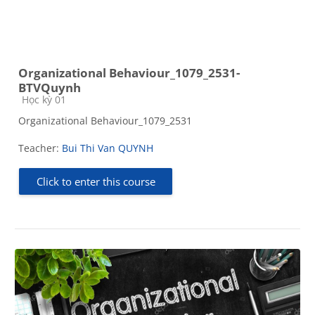
Organizational Behaviour_1079_2531-
BTVQuynh
Course category
Học kỳ 01
Organizational Behaviour_1079_2531
Teacher:
Bui Thi Van QUYNH
Click to enter this course