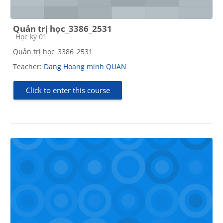
Quản trị học_3386_2531
Course category
Học kỳ 01
Quản trị học_3386_2531
Teacher:
Dang Hoang minh QUAN
Click to enter this course