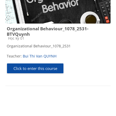
Organizational Behaviour_1078_2531-
BTVQuynh
Course category
Học kỳ 01
Organizational Behaviour_1078_2531
Teacher:
Bui Thi Van QUYNH
Click to enter this course