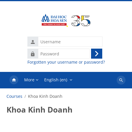
Skip to main content
Username
Password
Log
Forgotten your username or password?
in
More
English ‎(en)‎
Search
courses
Courses
Khoa Kinh Doanh
Khoa Kinh Doanh