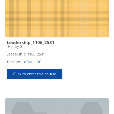
Leadership_1106_2531
Course category
Học kỳ 01
Leadership_1106_2531
Teacher:
Le Tan LOC
Click to enter this course