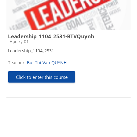
Leadership_1104_2531-BTVQuynh
Course category
Học kỳ 01
Leadership_1104_2531
Teacher:
Bui Thi Van QUYNH
Click to enter this course