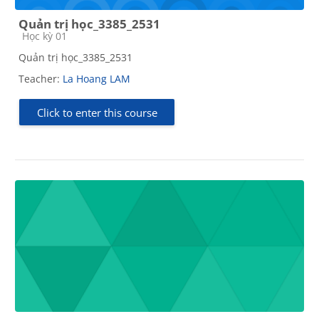
Quản trị học_3385_2531
Course category
Học kỳ 01
Quản trị học_3385_2531
Teacher:
La Hoang LAM
Click to enter this course