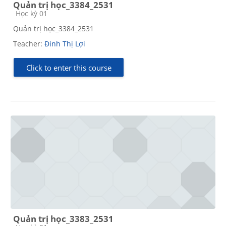
Quản trị học_3384_2531
Course category
Học kỳ 01
Quản trị học_3384_2531
Teacher:
Đinh Thị Lợi
Click to enter this course
Quản trị học_3383_2531