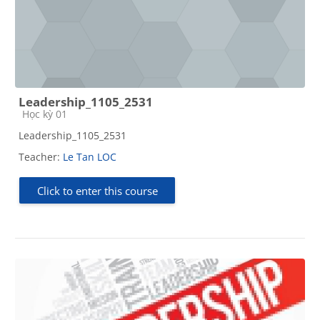
Leadership_1105_2531
Course category
Học kỳ 01
Leadership_1105_2531
Teacher:
Le Tan LOC
Click to enter this course