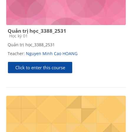
Quản trị học_3388_2531
Course category
Học kỳ 01
Quản trị học_3388_2531
Teacher:
Nguyen Minh Cao HOANG
Click to enter this course