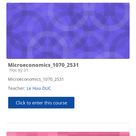
Microeconomics_1070_2531
Course category
Học kỳ 01
Microeconomics_1070_2531
Teacher:
Le Huu DUC
Click to enter this course