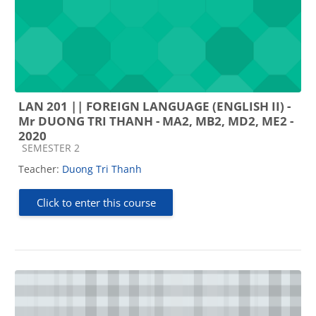
LAN 201 || FOREIGN LANGUAGE (ENGLISH II) -
Mr DUONG TRI THANH - MA2, MB2, MD2, ME2 -
2020
Course category
SEMESTER 2
Teacher:
Duong Tri Thanh
Click to enter this course