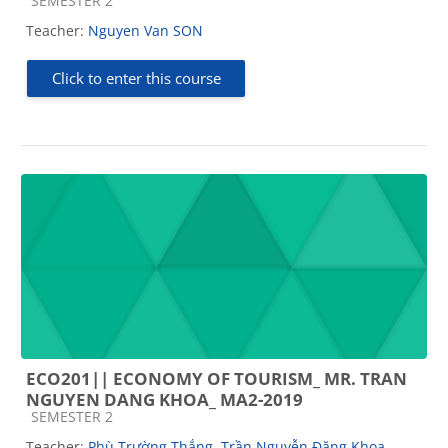
SEMESTER 2
Teacher:
Nguyen Van SON
Click to enter this course
ECO201|| ECONOMY OF TOURISM_ MR. TRAN
NGUYEN DANG KHOA_ MA2-2019
Course category
SEMESTER 2
Teacher:
Phù Trường Thắng
,
Trần Nguyễn Đăng Khoa