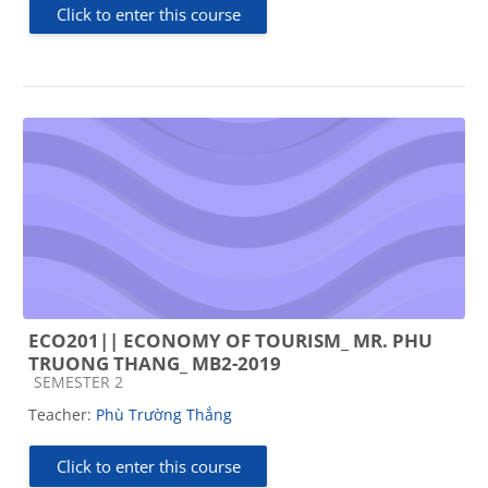
Click to enter this course
ECO201|| ECONOMY OF TOURISM_ MR. PHU
TRUONG THANG_ MB2-2019
Course category
SEMESTER 2
Teacher:
Phù Trường Thắng
Click to enter this course