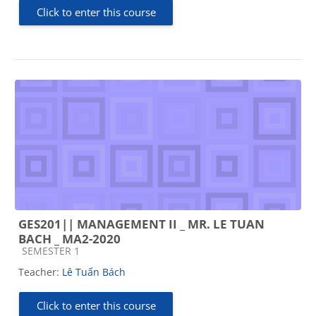
Click to enter this course
GES201|| MANAGEMENT II _ MR. LE TUAN
BACH _ MA2-2020
Course category
SEMESTER 1
Teacher:
Lê Tuấn Bách
Click to enter this course