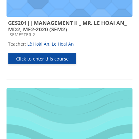
GES201|| MANAGEMENT II _ MR. LE HOAI AN_
MD2, ME2-2020 (SEM2)
Course category
SEMESTER 2
Teacher:
Lê Hoài Ân
,
Le Hoai An
Click to enter this course