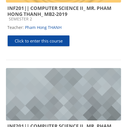
INF201|| COMPUTER SCIENCE II_ MR. PHAM
HONG THANH_ MB2-2019
Course category
SEMESTER 2
Teacher:
Pham Hong THANH
Click to enter this course
INF201|| COMPUTER SCIENCE II_ MR. PHAM