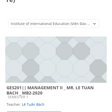
Course categories
GES201|| MANAGEMENT II _ MR. LE TUAN
BACH _ MB2-2020
Course category
SEMESTER 1
Teacher:
Lê Tuấn Bách