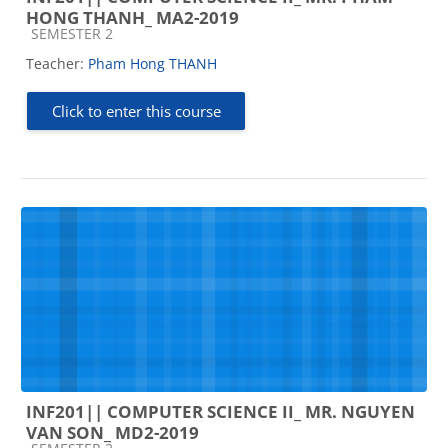
HONG THANH_ MA2-2019
Course category
SEMESTER 2
Teacher:
Pham Hong THANH
Click to enter this course
INF201|| COMPUTER SCIENCE II_ MR. NGUYEN
VAN SON_ MD2-2019
Course category