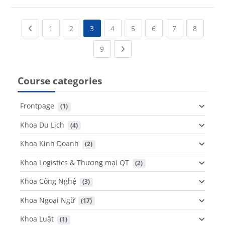
Previous page
(current)
(current)
(current)
(current)
(current)
(current)
(current
1
2
3
4
5
6
7
8
(current)
Next page
9
Course categories
Frontpage
 (1)
Khoa Du Lịch
 (4)
Khoa Kinh Doanh
 (2)
Khoa Logistics & Thương mại QT
 (2)
Khoa Công Nghệ
 (3)
Khoa Ngoại Ngữ
 (17)
Khoa Luật
 (1)