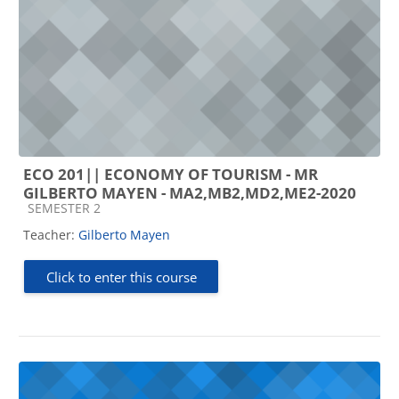
ECO 201|| ECONOMY OF TOURISM - MR
GILBERTO MAYEN - MA2,MB2,MD2,ME2-2020
Course category
SEMESTER 2
Teacher:
Gilberto Mayen
Click to enter this course