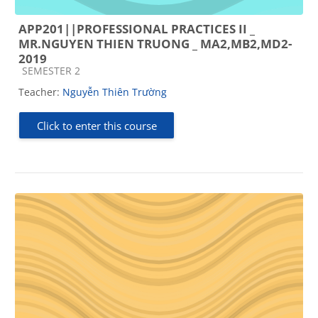
APP201||PROFESSIONAL PRACTICES II _
MR.NGUYEN THIEN TRUONG _ MA2,MB2,MD2-
2019
Course category
SEMESTER 2
Teacher:
Nguyễn Thiên Trường
Click to enter this course