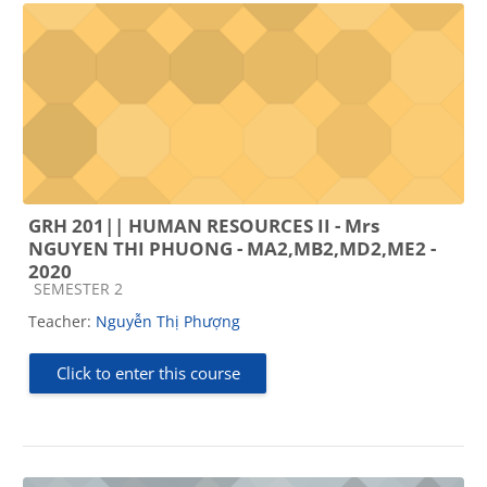
GRH 201|| HUMAN RESOURCES II - Mrs
NGUYEN THI PHUONG - MA2,MB2,MD2,ME2 -
2020
Course category
SEMESTER 2
Teacher:
Nguyễn Thị Phượng
Click to enter this course