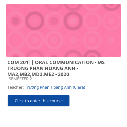
COM 201|| ORAL COMMUNICATION - MS
TRUONG PHAN HOANG ANH -
MA2,MB2,MD2,ME2 - 2020
Course category
SEMESTER 2
Teacher:
Trương Phan Hoàng Anh (Clara)
Click to enter this course