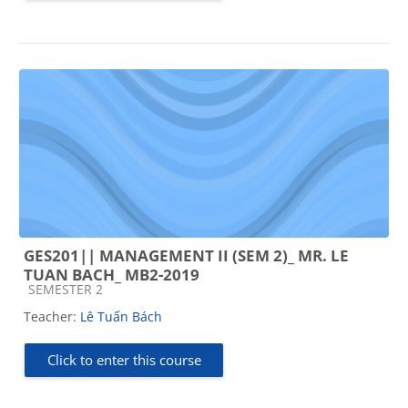
GES201|| MANAGEMENT II (SEM 2)_ MR. LE
TUAN BACH_ MB2-2019
Course category
SEMESTER 2
Teacher:
Lê Tuấn Bách
Click to enter this course