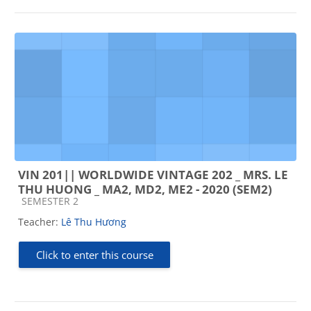
VIN 201|| WORLDWIDE VINTAGE 202 _ MRS. LE
THU HUONG _ MA2, MD2, ME2 - 2020 (SEM2)
Course category
SEMESTER 2
Teacher:
Lê Thu Hương
Click to enter this course