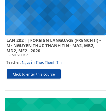
LAN 202 || FOREIGN LANGUAGE (FRENCH II) -
Mr NGUYEN THUC THANH TIN - MA2, MB2,
MD2, ME2 - 2020
Course category
SEMESTER 2
Teacher:
Nguyễn Thức Thành Tín
Click to enter this course