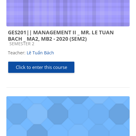
GES201|| MANAGEMENT II _ MR. LE TUAN
BACH _ MA2, MB2 - 2020 (SEM2)
Course category
SEMESTER 2
Teacher:
Lê Tuấn Bách
Click to enter this course