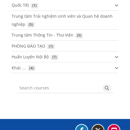
Quốc Tế)
 (1)
Trung tâm Trải nghiệm sinh viên và Quan hệ doanh
nghiệp
 (5)
Trung tâm Thông Tin - Thư Viện
 (5)
PHÒNG ĐÀO TẠO
 (1)
Huấn Luyện Nội Bộ
 (7)
Khác ...
 (4)
Search courses
Search cou
Blocks
Blocks
Blocks
Blocks