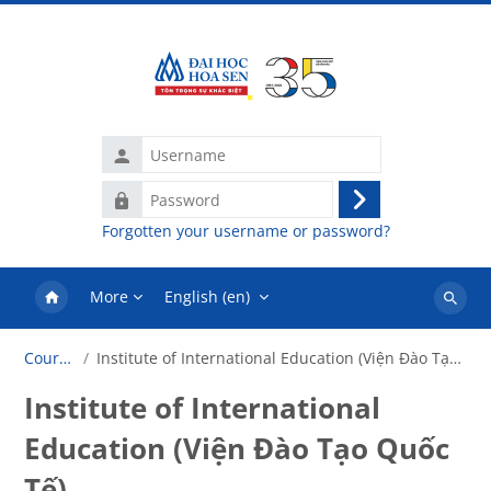
Skip to main content
Username
Password
Log
Forgotten your username or password?
in
More
English ‎(en)‎
Search
courses
Courses
Institute of International Education (Viện Đào Tạo Quốc Tế)
Institute of International
Education (Viện Đào Tạo Quốc
Tế)