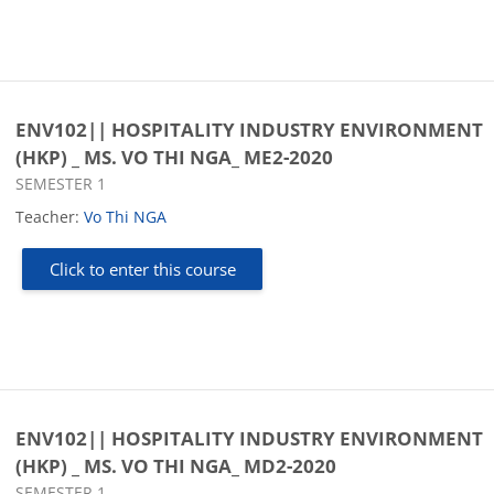
ENV102|| HOSPITALITY INDUSTRY ENVIRONMENT
(HKP) _ MS. VO THI NGA_ ME2-2020
Course category
SEMESTER 1
Teacher:
Vo Thi NGA
Click to enter this course
ENV102|| HOSPITALITY INDUSTRY ENVIRONMENT
(HKP) _ MS. VO THI NGA_ MD2-2020
Course category
SEMESTER 1