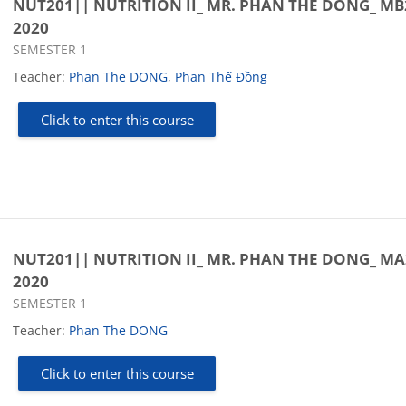
NUT201|| NUTRITION II_ MR. PHAN THE DONG_ MB
2020
Course category
SEMESTER 1
Teacher:
Phan The DONG
,
Phan Thế Đồng
Click to enter this course
NUT201|| NUTRITION II_ MR. PHAN THE DONG_ MA
2020
Course category
SEMESTER 1
Teacher:
Phan The DONG
Click to enter this course