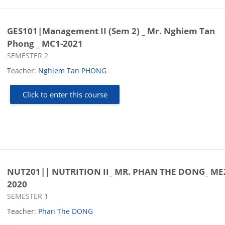
GES101|Management II (Sem 2) _ Mr. Nghiem Tan
Phong _ MC1-2021
Course category
SEMESTER 2
Teacher:
Nghiem Tan PHONG
Click to enter this course
NUT201|| NUTRITION II_ MR. PHAN THE DONG_ ME
2020
Course category
SEMESTER 1
Teacher:
Phan The DONG