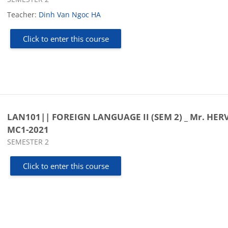
Teacher:
Dinh Van Ngoc HA
Click to enter this course
LAN101|| FOREIGN LANGUAGE II (SEM 2) _ Mr. HERV
MC1-2021
Course category
SEMESTER 2
Click to enter this course