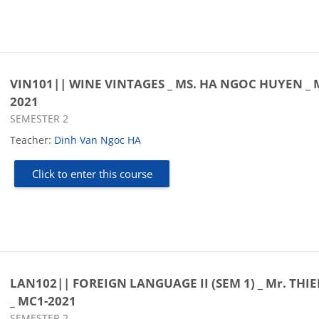
VIN101|| WINE VINTAGES _ MS. HA NGOC HUYEN _ 
2021
Course category
SEMESTER 2
Teacher:
Dinh Van Ngoc HA
Click to enter this course
LAN102|| FOREIGN LANGUAGE II (SEM 1) _ Mr. THI
_ MC1-2021
Course category
SEMESTER 2