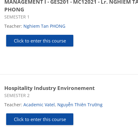
MANAGEMENT I - GES201 - MC12021 - Lr. NGHIEM T
PHONG
Course category
SEMESTER 1
Teacher:
Nghiem Tan PHONG
Click to enter this course
Hospitality Industry Environement
Course category
SEMESTER 2
Teacher:
Academic Vatel
,
Nguyễn Thiên Trường
Click to enter this course