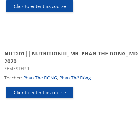
Click to enter this course
NUT201|| NUTRITION II_ MR. PHAN THE DONG_ MD
2020
Course category
SEMESTER 1
Teacher:
Phan The DONG
,
Phan Thế Đồng
Click to enter this course