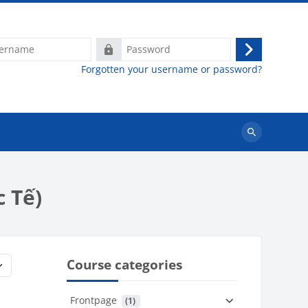
e
Password
Log
Forgotten your username or password?
in
Search
courses
c Tế)
Course categories
Frontpage
 (1)