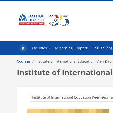
Skip to main content
Faculties
Mlearning Support
English ‎(en)‎
Courses
Institute of International Education (Viện Đào
Institute of Internationa