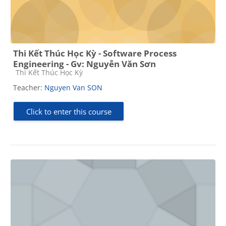
Thi Kết Thúc Học Kỳ - Software Process
Engineering - Gv: Nguyễn Văn Sơn
Course category
Thi Kết Thúc Học Kỳ
Teacher:
Nguyen Van SON
Click to enter this course