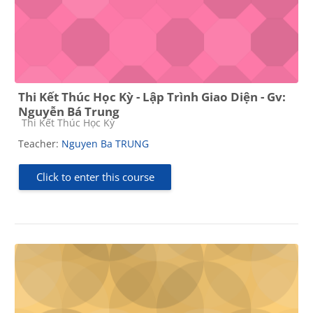
Thi Kết Thúc Học Kỳ - Lập Trình Giao Diện - Gv:
Nguyễn Bá Trung
Course category
Thi Kết Thúc Học Kỳ
Teacher:
Nguyen Ba TRUNG
Click to enter this course