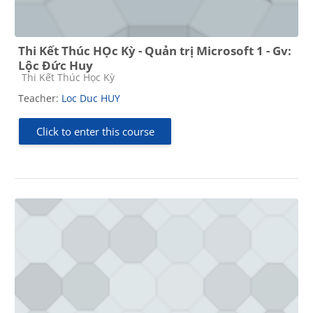
Thi Kết Thúc HỌc Kỳ - Quản trị Microsoft 1 - Gv:
Lộc Đức Huy
Course category
Thi Kết Thúc Học Kỳ
Teacher:
Loc Duc HUY
Click to enter this course