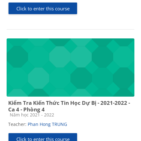
Click to enter this course
Kiểm Tra Kiến Thức Tin Học Dự Bị - 2021-2022 -
Ca 4 - Phòng 4
Course category
Năm học 2021 - 2022
Teacher:
Phan Hong TRUNG
Click to enter this course