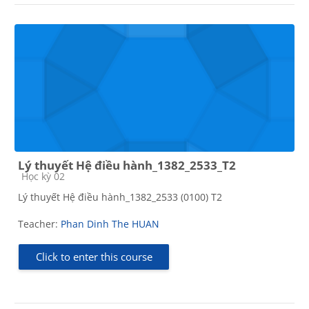
Lý thuyết Hệ điều hành_1382_2533_T2
Course category
Học kỳ 02
Lý thuyết Hệ điều hành_1382_2533 (0100) T2
Teacher:
Phan Dinh The HUAN
Click to enter this course