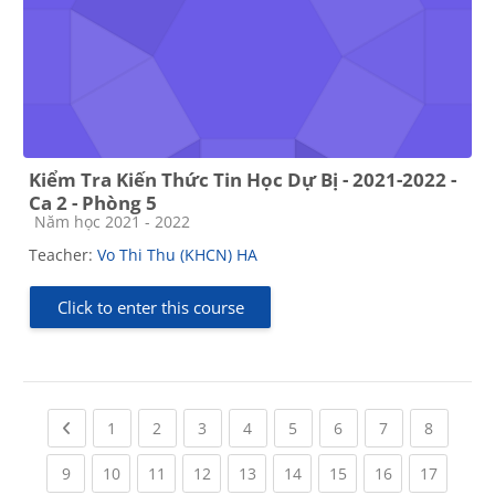
Kiểm Tra Kiến Thức Tin Học Dự Bị - 2021-2022 -
Ca 2 - Phòng 5
Course category
Năm học 2021 - 2022
Teacher:
Vo Thi Thu (KHCN) HA
Click to enter this course
Previous page
(current)
(current)
(current)
(current)
(current)
(current)
(current)
(current
1
2
3
4
5
6
7
8
(current)
(current)
(current)
(current)
(current)
(current)
(current)
(current)
(current
9
10
11
12
13
14
15
16
17