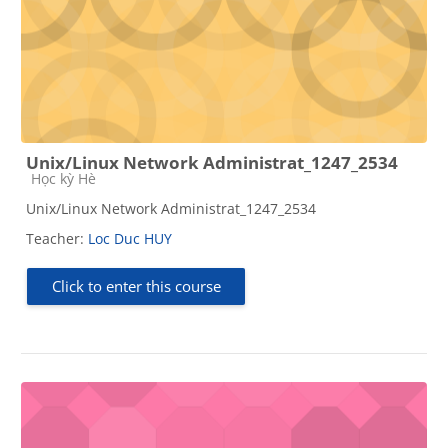
Unix/Linux Network Administrat_1247_2534
Course category
Học kỳ Hè
Unix/Linux Network Administrat_1247_2534
Teacher:
Loc Duc HUY
Click to enter this course