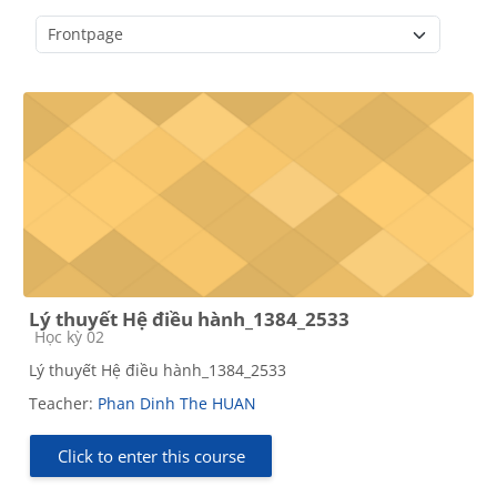
Course categories
Lý thuyết Hệ điều hành_1384_2533
Course category
Học kỳ 02
Lý thuyết Hệ điều hành_1384_2533
Teacher:
Phan Dinh The HUAN
Click to enter this course