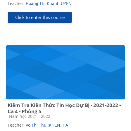
Teacher:
Hoang Thi Khanh UYEN
Click to enter this course
Kiểm Tra Kiến Thức Tin Học Dự Bị - 2021-2022 -
Ca 4 - Phòng 5
Course category
Năm học 2021 - 2022
Teacher:
Vo Thi Thu (KHCN) HA