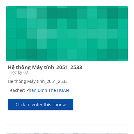
Hệ thống Máy tính_2051_2533
Course category
Học kỳ 02
Hệ thống Máy tính_2051_2533
Teacher:
Phan Dinh The HUAN
Click to enter this course