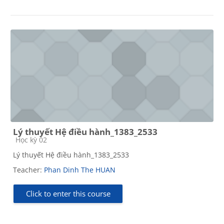
Lý thuyết Hệ điều hành_1383_2533
Course category
Học kỳ 02
Lý thuyết Hệ điều hành_1383_2533
Teacher:
Phan Dinh The HUAN
Click to enter this course