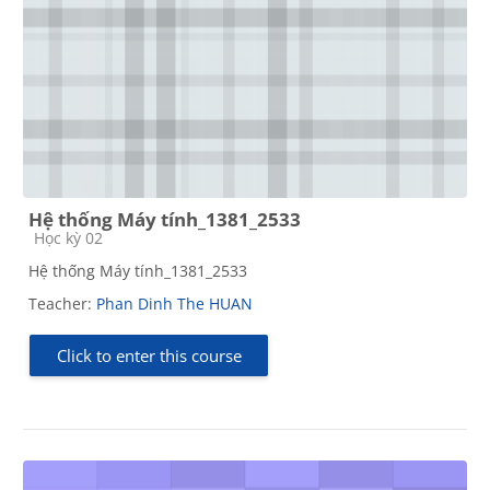
Hệ thống Máy tính_1381_2533
Course category
Học kỳ 02
Hệ thống Máy tính_1381_2533
Teacher:
Phan Dinh The HUAN
Click to enter this course