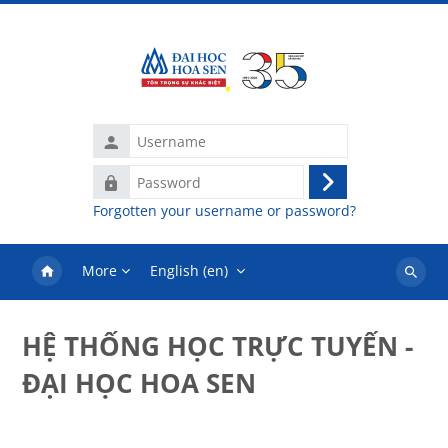
Skip to main content
Username
Password
Log
Forgotten your username or password?
in
More
English ‎(en)‎
Search
courses
HỆ THỐNG HỌC TRỰC TUYẾN -
ĐẠI HỌC HOA SEN