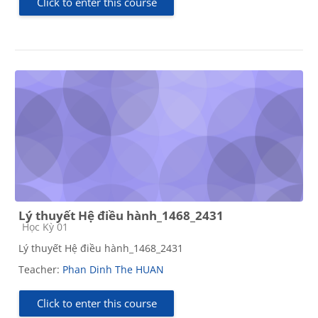
Click to enter this course
Lý thuyết Hệ điều hành_1468_2431
Course category
Học Kỳ 01
Lý thuyết Hệ điều hành_1468_2431
Teacher:
Phan Dinh The HUAN
Click to enter this course