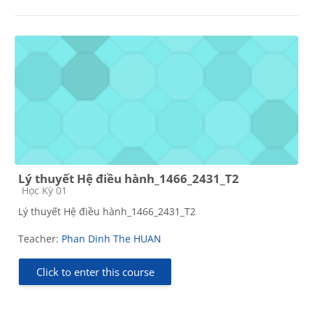
Lý thuyết Hệ điều hành_1466_2431_T2
Course category
Học Kỳ 01
Lý thuyết Hệ điều hành_1466_2431_T2
Teacher:
Phan Dinh The HUAN
Click to enter this course