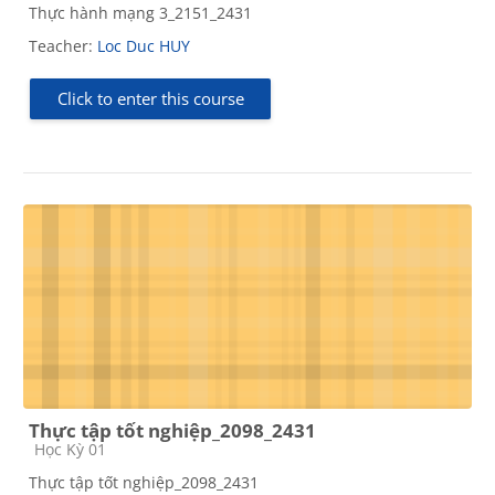
Thực hành mạng 3_2151_2431
Teacher:
Loc Duc HUY
Click to enter this course
Thực tập tốt nghiệp_2098_2431
Course category
Học Kỳ 01
Thực tập tốt nghiệp_2098_2431