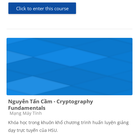
Click to enter this course
Nguyễn Tấn Cầm - Cryptography
Fundamentals
Course category
Mạng Máy Tính
Khóa học trong khuôn khổ chương trình huấn luyện giảng
dạy trực tuyến của HSU.