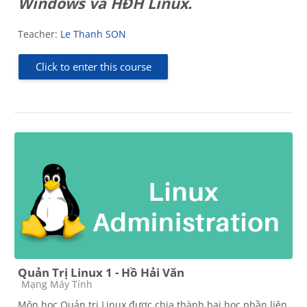
Windows và HĐH Linux.
Teacher:
Le Thanh SON
Click to enter this course
Quản Trị Linux 1 - Hồ Hải Văn
Course category
Mạng Máy Tính
Môn học Quản trị Linux được chia thành hai học phần liên