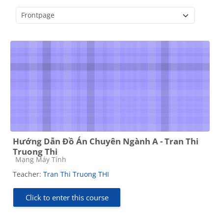
Course categories
Hướng Dẫn Đồ Án Chuyên Ngành A - Tran Thi
Truong Thi
Course category
Mạng Máy Tính
Teacher:
Tran Thi Truong THI
Click to enter this course