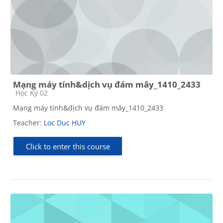
Mạng máy tính&dịch vụ đám mây_1410_2433
Course category
Học Kỳ 02
Mạng máy tính&dịch vụ đám mây_1410_2433
Teacher:
Loc Duc HUY
Click to enter this course