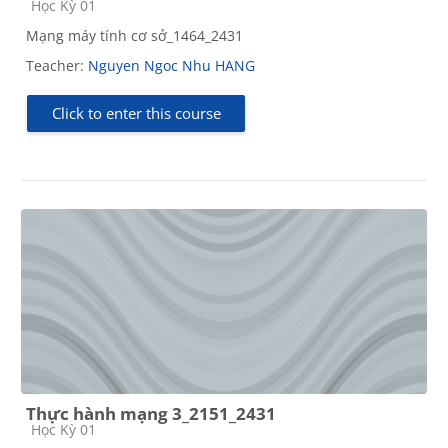
Course category
Học Kỳ 01
Mạng máy tính cơ sở_1464_2431
Teacher:
Nguyen Ngoc Nhu HANG
Click to enter this course
Thực hành mạng 3_2151_2431
Course category
Học Kỳ 01