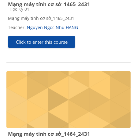
Mạng máy tính cơ sở_1465_2431
Course category
Học Kỳ 01
Mạng máy tính cơ sở_1465_2431
Teacher:
Nguyen Ngoc Nhu HANG
Click to enter this course
Mạng máy tính cơ sở_1464_2431