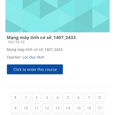
Mạng máy tính cơ sở_1407_2433
Course category
Học Kỳ 02
Mạng máy tính cơ sở_1407_2433
Teacher:
Loc Duc HUY
Click to enter this course
Previous page
(current)
(current)
(current)
(current)
(current)
(current)
(current)
(current
1
2
3
4
5
6
7
8
(current)
(current)
(current)
(current)
(current)
(current)
(current)
(current)
(current
9
10
11
12
13
14
15
16
17