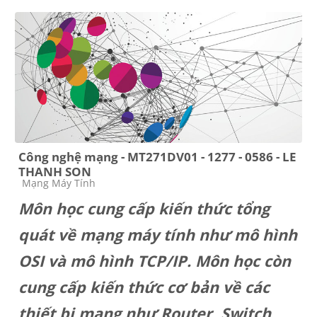
Công nghệ mạng - MT271DV01 - 1277 - 0586 - LE
THANH SON
Course category
Mạng Máy Tính
Môn học cung cấp kiến thức tổng
quát về mạng máy tính như mô hình
OSI và mô hình TCP/IP. Môn học còn
cung cấp kiến thức cơ bản về các
thiết bị mạng như Router, Switch,