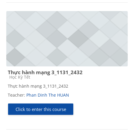
Thực hành mạng 3_1131_2432
Course category
Học Kỳ Tết
Thực hành mạng 3_1131_2432
Teacher:
Phan Dinh The HUAN
Click to enter this course