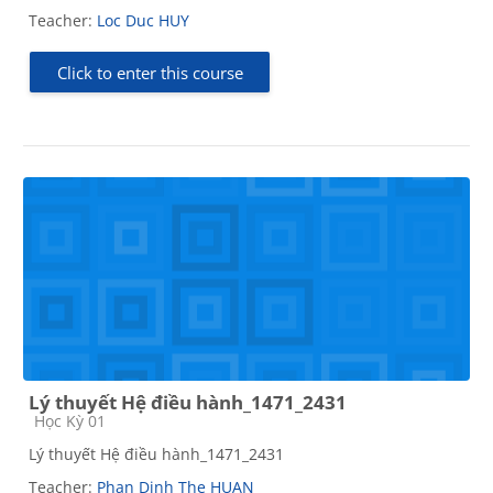
Teacher:
Loc Duc HUY
Click to enter this course
Lý thuyết Hệ điều hành_1471_2431
Course category
Học Kỳ 01
Lý thuyết Hệ điều hành_1471_2431
Teacher:
Phan Dinh The HUAN