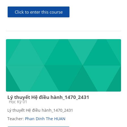
Click to enter this course
Lý thuyết Hệ điều hành_1470_2431
Course category
Học Kỳ 01
Lý thuyết Hệ điều hành_1470_2431
Teacher:
Phan Dinh The HUAN