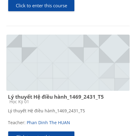
Click to enter this course
Lý thuyết Hệ điều hành_1469_2431_T5
Course category
Học Kỳ 01
Lý thuyết Hệ điều hành_1469_2431_T5
Teacher:
Phan Dinh The HUAN