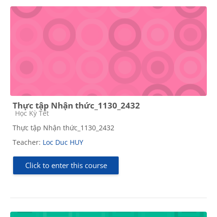
Thực tập Nhận thức_1130_2432
Course category
Học Kỳ Tết
Thực tập Nhận thức_1130_2432
Teacher:
Loc Duc HUY
Click to enter this course