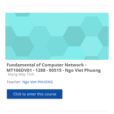
Fundamental of Computer Network -
MT106DV01 - 1288 - 00515 - Ngo Viet Phuong
Course category
Mạng Máy Tính
Teacher:
Ngo Viet PHUONG
Click to enter this course