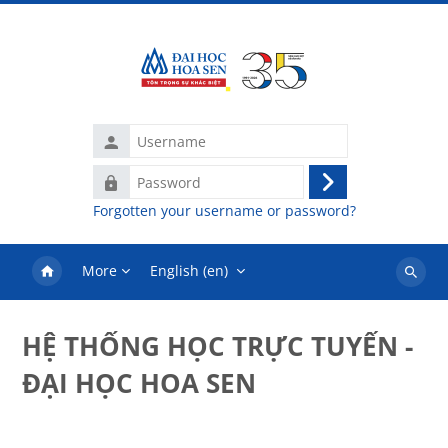
Skip to main content
Username
Password
Log
Forgotten your username or password?
in
More
English ‎(en)‎
Search
courses
HỆ THỐNG HỌC TRỰC TUYẾN -
ĐẠI HỌC HOA SEN