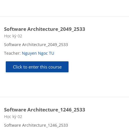
Software Architecture_2049_2533
Course category
Học kỳ 02
Software Architecture_2049_2533
Teacher:
Nguyen Ngoc TU
Click to enter this course
Software Architecture_1246_2533
Course category
Học kỳ 02
Software Architecture_1246_2533