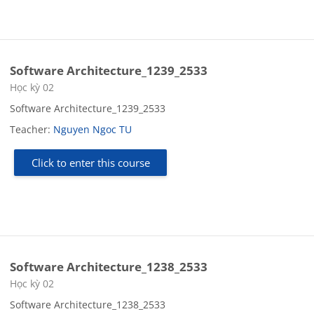
Software Architecture_1239_2533
Course category
Học kỳ 02
Software Architecture_1239_2533
Teacher:
Nguyen Ngoc TU
Click to enter this course
Software Architecture_1238_2533
Course category
Học kỳ 02
Software Architecture_1238_2533