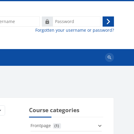
e
Password
Log
Forgotten your username or password?
in
Search
courses
Course categories
Frontpage
 (1)