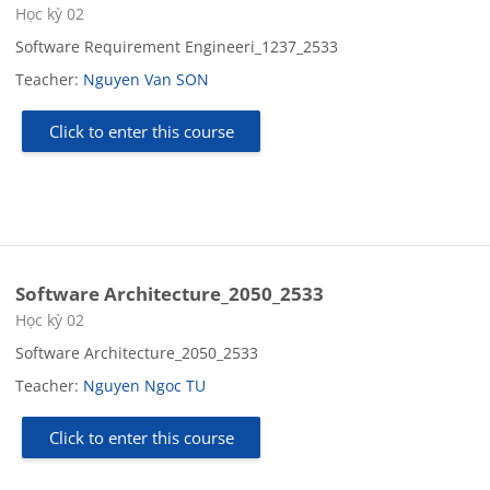
Course category
Học kỳ 02
Software Requirement Engineeri_1237_2533
Teacher:
Nguyen Van SON
Click to enter this course
Software Architecture_2050_2533
Course category
Học kỳ 02
Software Architecture_2050_2533
Teacher:
Nguyen Ngoc TU
Click to enter this course