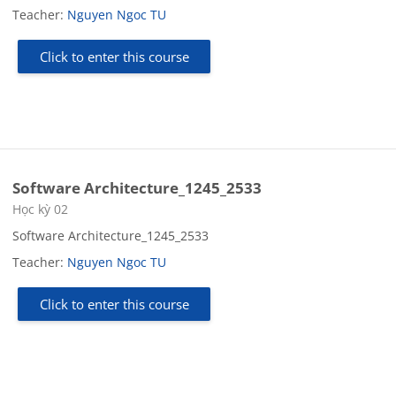
Teacher:
Nguyen Ngoc TU
Click to enter this course
Software Architecture_1245_2533
Course category
Học kỳ 02
Software Architecture_1245_2533
Teacher:
Nguyen Ngoc TU
Click to enter this course