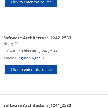
Click to enter this course
Software Architecture_1242_2533
Course category
Học kỳ 02
Software Architecture_1242_2533
Teacher:
Nguyen Ngoc TU
Click to enter this course
Software Architecture_1241_2533