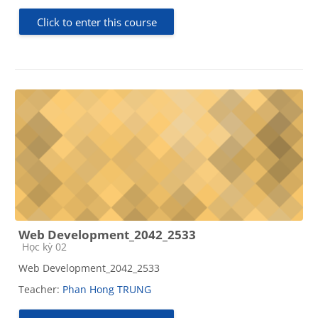
Click to enter this course
Web Development_2042_2533
Course category
Học kỳ 02
Web Development_2042_2533
Teacher:
Phan Hong TRUNG