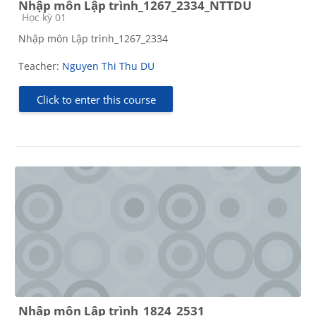
Nhập môn Lập trình_1267_2334_NTTDU
Course category
Học kỳ 01
Nhập môn Lập trình_1267_2334
Teacher:
Nguyen Thi Thu DU
Click to enter this course
Nhập môn Lập trình_1824_2531