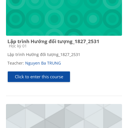
Lập trình Hướng đối tượng_1827_2531
Course category
Học kỳ 01
Lập trình Hướng đối tượng_1827_2531
Teacher:
Nguyen Ba TRUNG
Click to enter this course