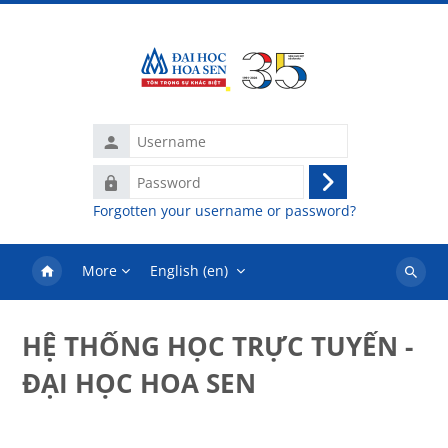
Skip to main content
Username
Password
Log
Forgotten your username or password?
in
More
English ‎(en)‎
Search
courses
HỆ THỐNG HỌC TRỰC TUYẾN -
ĐẠI HỌC HOA SEN