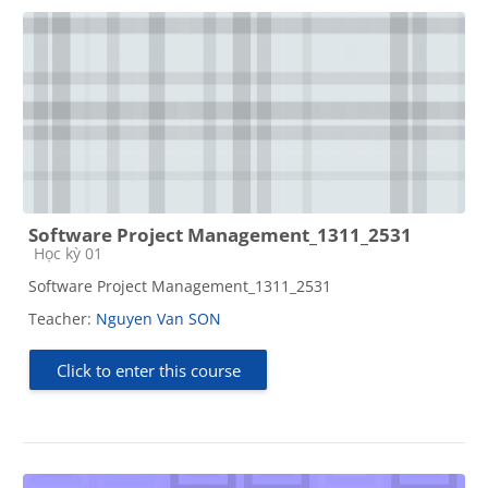
Software Project Management_1311_2531
Course category
Học kỳ 01
Software Project Management_1311_2531
Teacher:
Nguyen Van SON
Click to enter this course