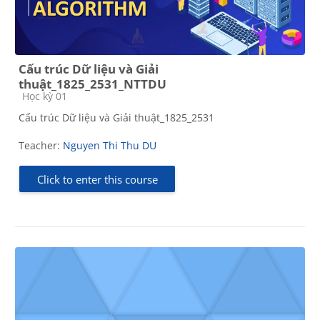
Cấu trúc Dữ liệu và Giải
thuật_1825_2531_NTTDU
Course category
Học kỳ 01
Cấu trúc Dữ liệu và Giải thuật_1825_2531
Teacher:
Nguyen Thi Thu DU
Click to enter this course