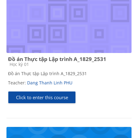
Đồ án Thực tập Lập trình A_1829_2531
Course category
Học kỳ 01
Đồ án Thực tập Lập trình A_1829_2531
Teacher:
Dang Thanh Linh PHU
Click to enter this course