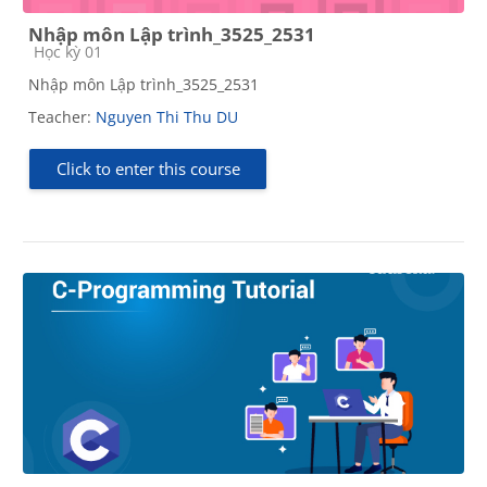
Nhập môn Lập trình_3525_2531
Course category
Học kỳ 01
Nhập môn Lập trình_3525_2531
Teacher:
Nguyen Thi Thu DU
Click to enter this course