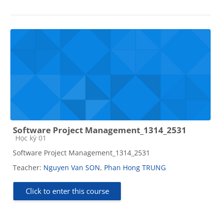
Software Project Management_1314_2531
Course category
Học kỳ 01
Software Project Management_1314_2531
Teacher:
Nguyen Van SON
,
Phan Hong TRUNG
Click to enter this course