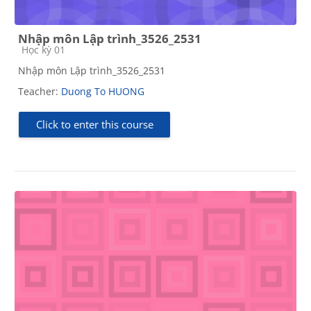
Nhập môn Lập trình_3526_2531
Course category
Học kỳ 01
Nhập môn Lập trình_3526_2531
Teacher:
Duong To HUONG
Click to enter this course