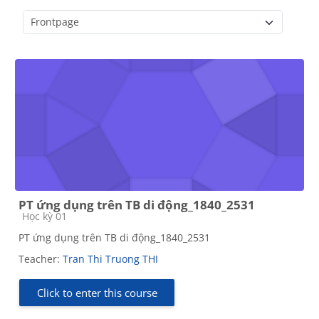
Course categories
PT ứng dụng trên TB di động_1840_2531
Course category
Học kỳ 01
PT ứng dụng trên TB di động_1840_2531
Teacher:
Tran Thi Truong THI
Click to enter this course