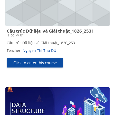
Cấu trúc Dữ liệu và Giải thuật_1826_2531
Course category
Học kỳ 01
Cấu trúc Dữ liệu và Giải thuật_1826_2531
Teacher:
Nguyen Thi Thu DU
Click to enter this course