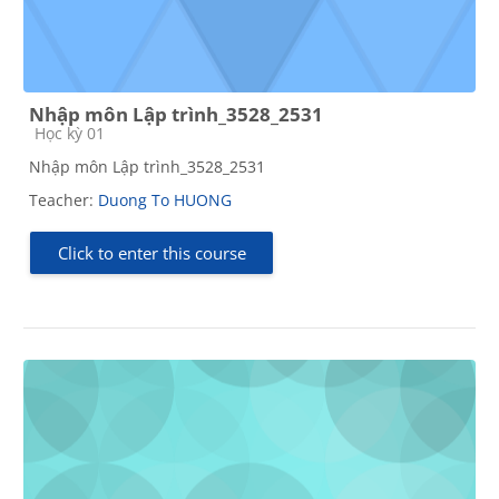
Nhập môn Lập trình_3528_2531
Course category
Học kỳ 01
Nhập môn Lập trình_3528_2531
Teacher:
Duong To HUONG
Click to enter this course