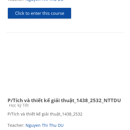
Click to enter this course
P/Tích và thiết kế giải thuật_1438_2532_NTTDU
Course category
Học kỳ Tết
P/Tích và thiết kế giải thuật_1438_2532
Teacher:
Nguyen Thi Thu DU