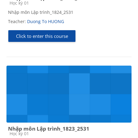
Course category
Học kỳ 01
Nhập môn Lập trình_1824_2531
Teacher:
Duong To HUONG
Click to enter this course
Nhập môn Lập trình_1823_2531
Course category
Học kỳ 01