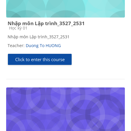
Nhập môn Lập trình_3527_2531
Course category
Học kỳ 01
Nhập môn Lập trình_3527_2531
Teacher:
Duong To HUONG
Click to enter this course