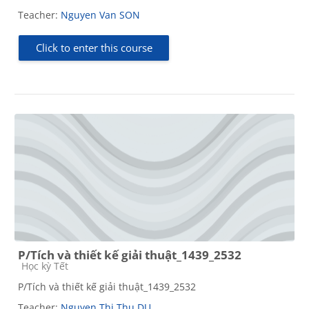
Teacher:
Nguyen Van SON
Click to enter this course
P/Tích và thiết kế giải thuật_1439_2532
Course category
Học kỳ Tết
P/Tích và thiết kế giải thuật_1439_2532
Teacher:
Nguyen Thi Thu DU