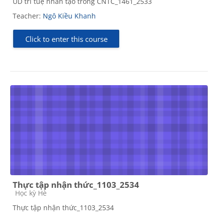
UD trí tuệ nhân tạo trong CNTC_1461_2533
Teacher:
Ngô Kiều Khanh
Click to enter this course
Thực tập nhận thức_1103_2534
Course category
Học kỳ Hè
Thực tập nhận thức_1103_2534