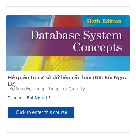
Hệ quản trị cơ sở dữ liệu căn bản (GV: Bùi Ngọc
Lê)
Course category
Bộ Môn Hệ Thống Thông Tin Quản Lý
Teacher:
Bui Ngoc LE
Click to enter this course