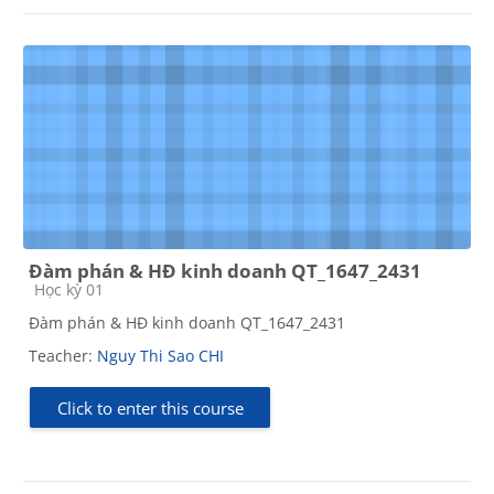
Đàm phán & HĐ kinh doanh QT_1647_2431
Course category
Học kỳ 01
Đàm phán & HĐ kinh doanh QT_1647_2431
Teacher:
Nguy Thi Sao CHI
Click to enter this course