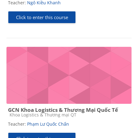
Teacher:
Ngô Kiều Khanh
Click to enter this course
GCN Khoa Logistics & Thương Mại Quốc Tế
Course category
Khoa Logistics & Thương mại QT
Teacher:
Phạm Lư Quốc Chấn