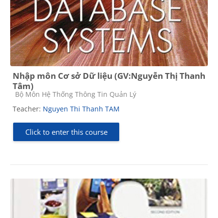
Nhập môn Cơ sở Dữ liệu (GV:Nguyễn Thị Thanh
Tâm)
Course category
Bộ Môn Hệ Thống Thông Tin Quản Lý
Teacher:
Nguyen Thi Thanh TAM
Click to enter this course