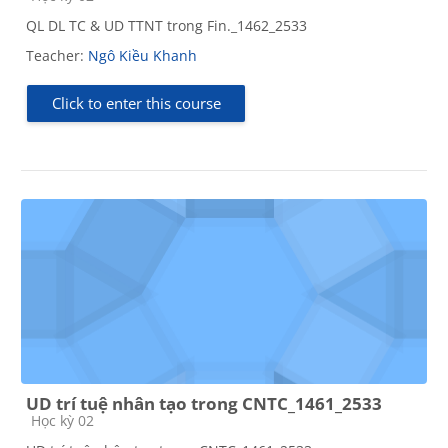
QL DL TC & UD TTNT trong Fin._1462_2533
Teacher:
Ngô Kiều Khanh
Click to enter this course
UD trí tuệ nhân tạo trong CNTC_1461_2533
Course category
Học kỳ 02