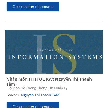
Click to enter this course
Nhập môn HTTTQL (GV: Nguyễn Thị Thanh
Tâm)
Course category
Bộ Môn Hệ Thống Thông Tin Quản Lý
Teacher:
Nguyen Thi Thanh TAM
Click to enter this course