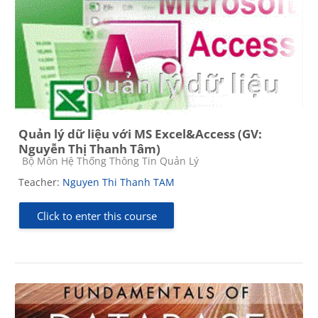
Quản lý dữ liệu với MS Excel&Access (GV:
Nguyễn Thị Thanh Tâm)
Course category
Bộ Môn Hệ Thống Thông Tin Quản Lý
Teacher:
Nguyen Thi Thanh TAM
Click to enter this course