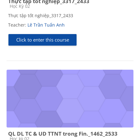
Thực tập tốt nghiệp_3317_2433
Course category
Học Kỳ 02
Thực tập tốt nghiệp_3317_2433
Teacher:
Lê Trần Tuấn Anh
Click to enter this course
QL DL TC & UD TTNT trong Fin._1462_2533
Course category
Học kỳ 02