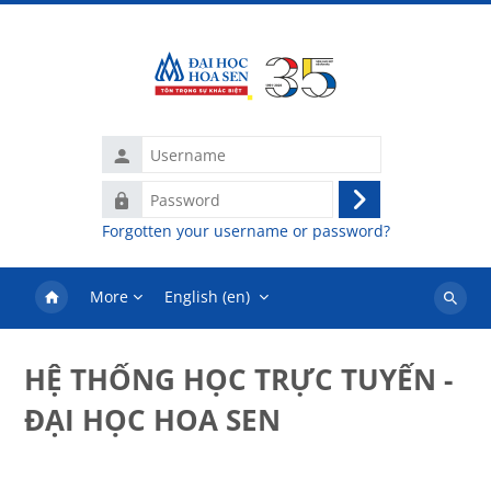
Skip to main content
Username
Password
Log
Forgotten your username or password?
in
More
English ‎(en)‎
Search
courses
HỆ THỐNG HỌC TRỰC TUYẾN -
ĐẠI HỌC HOA SEN