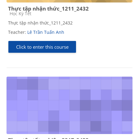
Thực tập nhận thức_1211_2432
Course category
Học Kỳ Tết
Thực tập nhận thức_1211_2432
Teacher:
Lê Trần Tuấn Anh
Click to enter this course