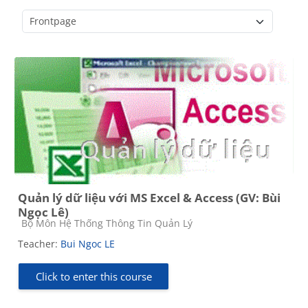
Course categories
Quản lý dữ liệu với MS Excel & Access (GV: Bùi
Ngọc Lê)
Course category
Bộ Môn Hệ Thống Thông Tin Quản Lý
Teacher:
Bui Ngoc LE
Click to enter this course