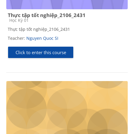
Thực tập tốt nghiệp_2106_2431
Course category
Học Kỳ 01
Thực tập tốt nghiệp_2106_2431
Teacher:
Nguyen Quoc SI
Click to enter this course