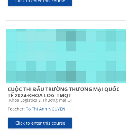
Click to enter this course
CUỘC THI ĐẤU TRƯỜNG THƯƠNG MẠI QUỐC
TẾ 2024-KHOA LOG_TMQT
Course category
Khoa Logistics & Thương mại QT
Teacher:
To Thi Anh NGUYEN
Click to enter this course