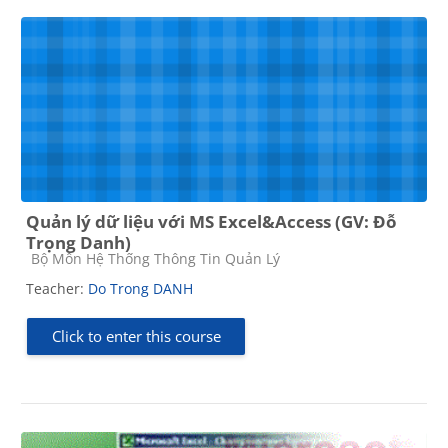
Quản lý dữ liệu với MS Excel&Access (GV: Đỗ
Trọng Danh)
Course category
Bộ Môn Hệ Thống Thông Tin Quản Lý
Teacher:
Do Trong DANH
Click to enter this course