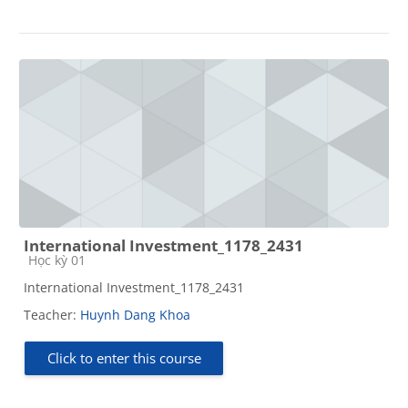
International Investment_1178_2431
Course category
Học kỳ 01
International Investment_1178_2431
Teacher:
Huynh Dang Khoa
Click to enter this course