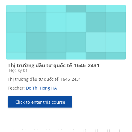
Thị trường đầu tư quốc tế_1646_2431
Course category
Học kỳ 01
Thị trường đầu tư quốc tế_1646_2431
Teacher:
Do Thi Hong HA
Click to enter this course