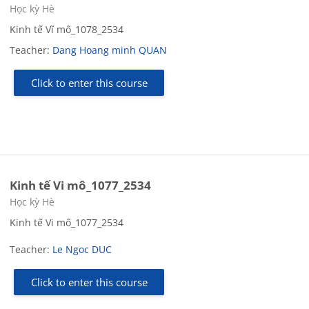
Course category
Học kỳ Hè
Kinh tế Vĩ mô_1078_2534
Teacher:
Dang Hoang minh QUAN
Click to enter this course
Kinh tế Vi mô_1077_2534
Course category
Học kỳ Hè
Kinh tế Vi mô_1077_2534
Teacher:
Le Ngoc DUC
Click to enter this course