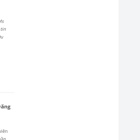
Ms
tin
Du
Đăng
viên
hần