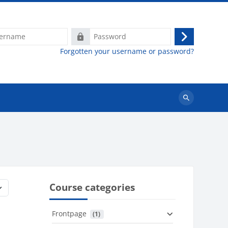
e
Password
Log
Forgotten your username or password?
in
Search
courses
Course categories
Frontpage
 (1)