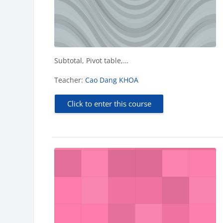
Subtotal, Pivot table,…
Teacher:
Cao Dang KHOA
Click to enter this course