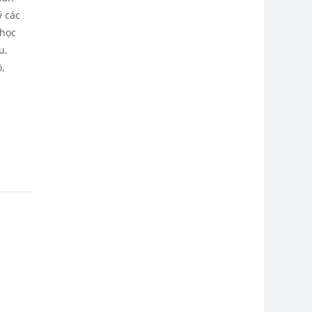
ý các
 học
u,
ồ,