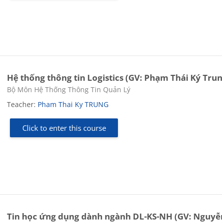
Hệ thống thông tin Logistics (GV: Phạm Thái Ký Tru
Course category
Bộ Môn Hệ Thống Thông Tin Quản Lý
Teacher:
Pham Thai Ky TRUNG
Click to enter this course
Tin học ứng dụng dành ngành DL-KS-NH (GV: Nguyễ