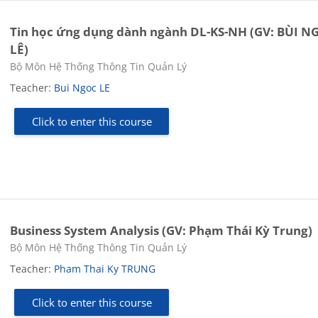
Tin học ứng dụng dành ngành DL-KS-NH (GV: BÙI N
LÊ)
Course category
Bộ Môn Hệ Thống Thông Tin Quản Lý
Teacher:
Bui Ngoc LE
Click to enter this course
Business System Analysis (GV: Phạm Thái Kỳ Trung)
Course category
Bộ Môn Hệ Thống Thông Tin Quản Lý
Teacher:
Pham Thai Ky TRUNG
Click to enter this course