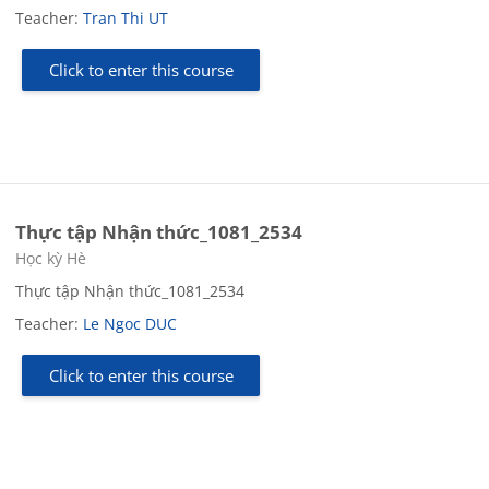
Teacher:
Tran Thi UT
Click to enter this course
Thực tập Nhận thức_1081_2534
Course category
Học kỳ Hè
Thực tập Nhận thức_1081_2534
Teacher:
Le Ngoc DUC
Click to enter this course