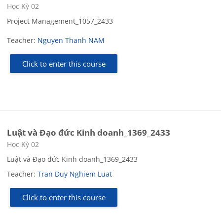
Course category
Học Kỳ 02
Project Management_1057_2433
Teacher:
Nguyen Thanh NAM
Click to enter this course
Luật và Đạo đức Kinh doanh_1369_2433
Course category
Học Kỳ 02
Luật và Đạo đức Kinh doanh_1369_2433
Teacher:
Tran Duy Nghiem Luat
Click to enter this course