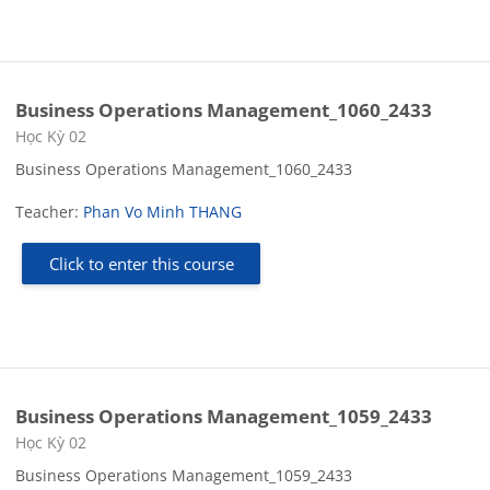
Business Operations Management_1060_2433
Course category
Học Kỳ 02
Business Operations Management_1060_2433
Teacher:
Phan Vo Minh THANG
Click to enter this course
Business Operations Management_1059_2433
Course category
Học Kỳ 02
Business Operations Management_1059_2433