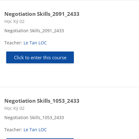
Negotiation Skills_2091_2433
Course category
Học Kỳ 02
Negotiation Skills_2091_2433
Teacher:
Le Tan LOC
Click to enter this course
Negotiation Skills_1053_2433
Course category
Học Kỳ 02
Negotiation Skills_1053_2433
Teacher:
Le Tan LOC