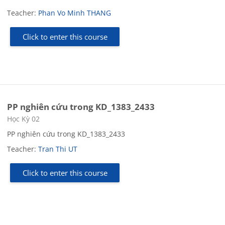
Teacher:
Phan Vo Minh THANG
Click to enter this course
PP nghiên cứu trong KD_1383_2433
Course category
Học Kỳ 02
PP nghiên cứu trong KD_1383_2433
Teacher:
Tran Thi UT
Click to enter this course