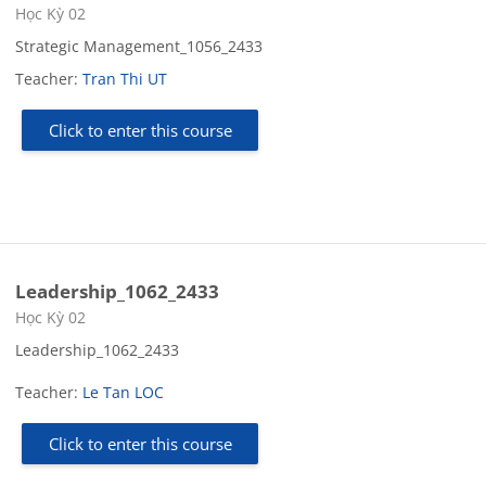
Course category
Học Kỳ 02
Strategic Management_1056_2433
Teacher:
Tran Thi UT
Click to enter this course
Leadership_1062_2433
Course category
Học Kỳ 02
Leadership_1062_2433
Teacher:
Le Tan LOC
Click to enter this course