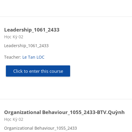
Leadership_1061_2433
Course category
Học Kỳ 02
Leadership_1061_2433
Teacher:
Le Tan LOC
Click to enter this course
Organizational Behaviour_1055_2433-BTV.Quỳnh
Course category
Học Kỳ 02
Organizational Behaviour_1055_2433