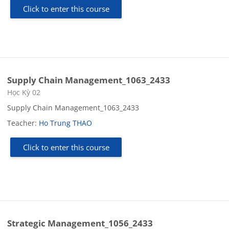
Click to enter this course
Supply Chain Management_1063_2433
Course category
Học Kỳ 02
Supply Chain Management_1063_2433
Teacher:
Ho Trung THAO
Click to enter this course
Strategic Management_1056_2433