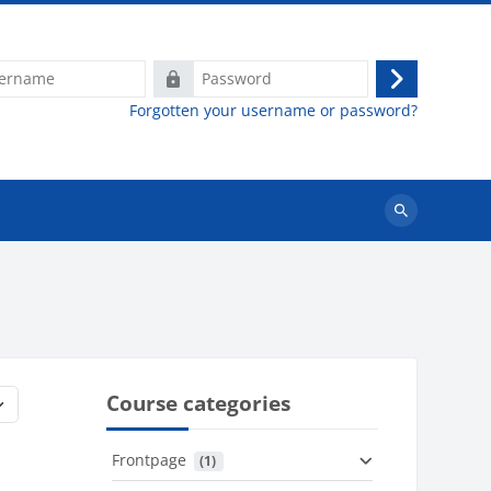
e
Password
Log
Forgotten your username or password?
in
Search
courses
Course categories
Frontpage
 (1)