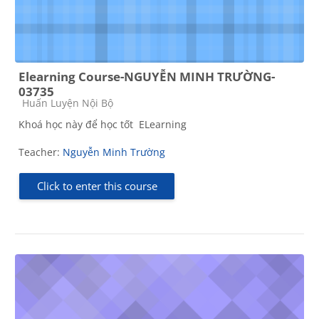
Elearning Course-NGUYỄN MINH TRƯỜNG-
03735
Course category
Huấn Luyện Nội Bộ
Khoá học này để học tốt ELearning
Teacher:
Nguyễn Minh Trường
Click to enter this course