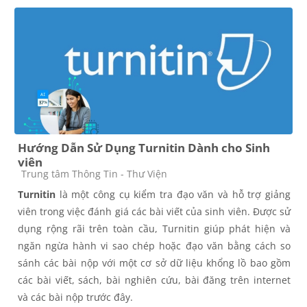
Hướng Dẫn Sử Dụng Turnitin Dành cho Sinh
viên
Course category
Trung tâm Thông Tin - Thư Viện
Turnitin
là một công cụ kiểm tra đạo văn và hỗ trợ giảng
viên trong việc đánh giá các bài viết của sinh viên. Được sử
dụng rộng rãi trên toàn cầu, Turnitin giúp phát hiện và
ngăn ngừa hành vi sao chép hoặc đạo văn bằng cách so
sánh các bài nộp với một cơ sở dữ liệu khổng lồ bao gồm
các bài viết, sách, bài nghiên cứu, bài đăng trên internet
và các bài nộp trước đây.