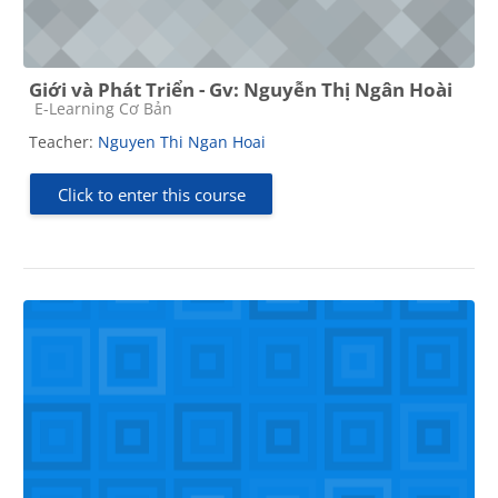
Giới và Phát Triển - Gv: Nguyễn Thị Ngân Hoài
Course category
E-Learning Cơ Bản
Teacher:
Nguyen Thi Ngan Hoai
Click to enter this course