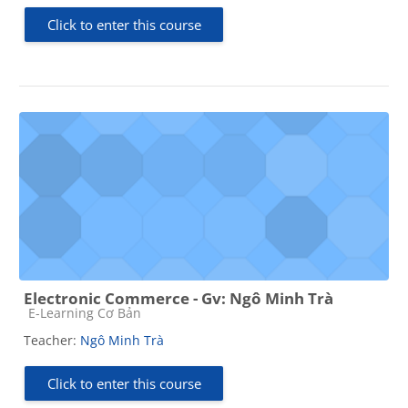
Click to enter this course
Electronic Commerce - Gv: Ngô Minh Trà
Course category
E-Learning Cơ Bản
Teacher:
Ngô Minh Trà
Click to enter this course