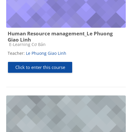
Human Resource management_Le Phuong
Giao Linh
Course category
E-Learning Cơ Bản
Teacher:
Le Phuong Giao Linh
Click to enter this course