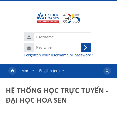
Skip to main content
Username
Password
Log
Forgotten your username or password?
in
More
English ‎(en)‎
Search
courses
HỆ THỐNG HỌC TRỰC TUYẾN -
ĐẠI HỌC HOA SEN