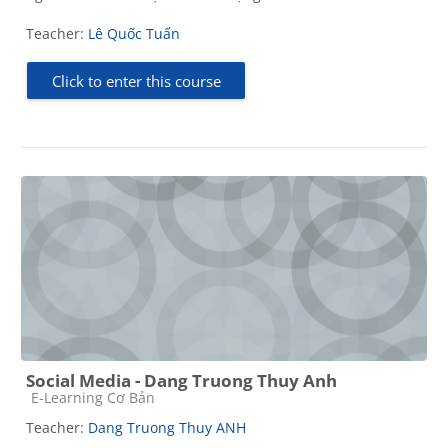
Teacher:
Lê Quốc Tuấn
Click to enter this course
Social Media - Dang Truong Thuy Anh
Course category
E-Learning Cơ Bản
Teacher:
Dang Truong Thuy ANH