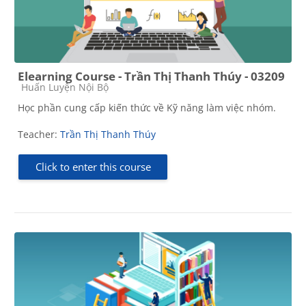
Elearning Course - Trần Thị Thanh Thúy - 03209
Course category
Huấn Luyện Nội Bộ
Học phần cung cấp kiến thức về Kỹ năng làm việc nhóm.
Teacher:
Trần Thị Thanh Thúy
Click to enter this course