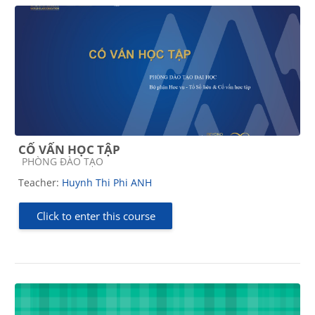
CỐ VẤN HỌC TẬP
Course category
PHÒNG ĐÀO TẠO
Teacher:
Huynh Thi Phi ANH
Click to enter this course