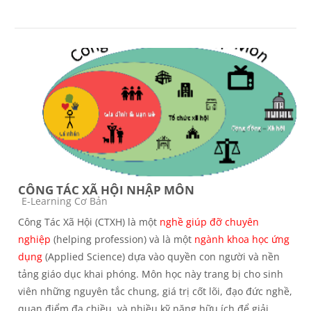
CÔNG TÁC XÃ HỘI NHẬP MÔN
Course category
E-Learning Cơ Bản
Công Tác Xã Hội (CTXH) là một
nghề giúp đỡ chuyên
nghiệp
(helping profession) và là một
ngành khoa học ứng
dụng
(Applied Science) dựa vào quyền con người và nền
tảng giáo dục khai phóng. Môn học này trang bị cho sinh
viên những nguyên tắc chung, giá trị cốt lõi, đạo đức nghề,
quan điểm đa chiều, và nhiều kỹ năng hữu ích để giải