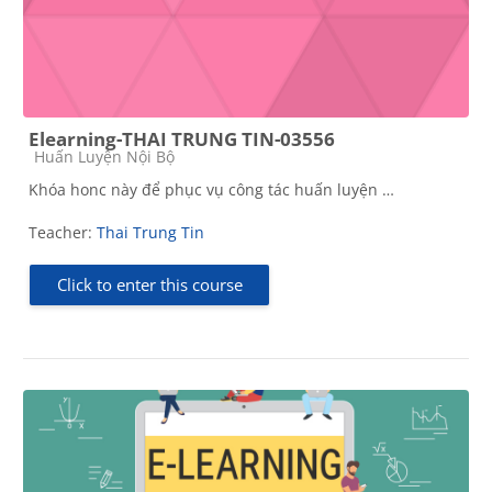
Elearning-THAI TRUNG TIN-03556
Course category
Huấn Luyện Nội Bộ
Khóa honc này để phục vụ công tác huấn luyện …
Teacher:
Thai Trung Tin
Click to enter this course