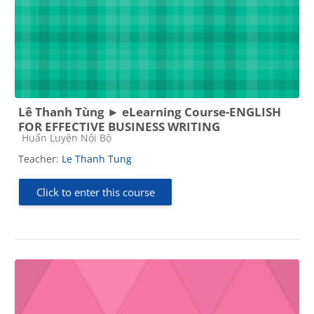
Lê Thanh Tùng ► eLearning Course-ENGLISH
FOR EFFECTIVE BUSINESS WRITING
Course category
Huấn Luyện Nội Bộ
Teacher:
Le Thanh Tung
Click to enter this course