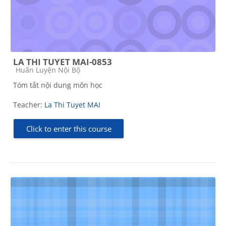
LA THI TUYET MAI-0853
Course category
Huấn Luyện Nội Bộ
Tóm tắt nội dung môn học
Teacher:
La Thi Tuyet MAI
Click to enter this course