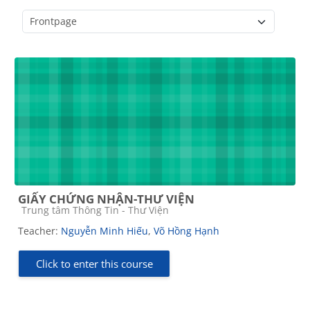
Course categories
GIẤY CHỨNG NHẬN-THƯ VIỆN
Course category
Trung tâm Thông Tin - Thư Viện
Teacher:
Nguyễn Minh Hiếu
,
Võ Hồng Hạnh
Click to enter this course