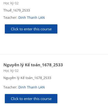
Course category
Học kỳ 02
Thuế_1679_2533
Teacher:
Dinh Thanh LAN
Click to enter this course
Nguyên lý Kế toán_1678_2533
Course category
Học kỳ 02
Nguyên lý Kế toán_1678_2533
Teacher:
Dinh Thanh LAN
Click to enter this course