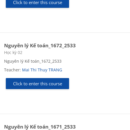
Click to enter this course
Nguyên lý Kế toán_1672_2533
Course category
Học kỳ 02
Nguyên lý Kế toán_1672_2533
Teacher:
Mai Thi Thuy TRANG
Click to enter this course
Nguyên lý Kế toán_1671_2533