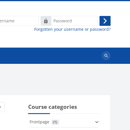
e
Password
Log
Forgotten your username or password?
in
Search
courses
Course categories
Frontpage
 (1)