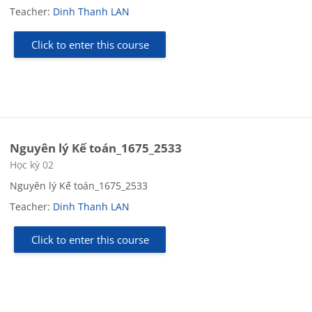
Teacher:
Dinh Thanh LAN
Click to enter this course
Nguyên lý Kế toán_1675_2533
Course category
Học kỳ 02
Nguyên lý Kế toán_1675_2533
Teacher:
Dinh Thanh LAN
Click to enter this course