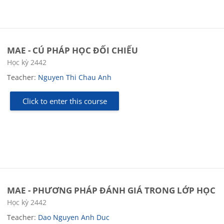
MAE - CÚ PHÁP HỌC ĐỐI CHIẾU
Course category
Học kỳ 2442
Teacher:
Nguyen Thi Chau Anh
Click to enter this course
MAE - PHƯƠNG PHÁP ĐÁNH GIÁ TRONG LỚP HỌC
Course category
Học kỳ 2442
Teacher:
Dao Nguyen Anh Duc