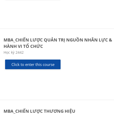
MBA_CHIẾN LƯỢC QUẢN TRỊ NGUỒN NHÂN LỰC &
HÀNH VI TỔ CHỨC
Course category
Học kỳ 2442
Click to enter this course
MBA_CHIẾN LƯỢC THƯƠNG HIỆU