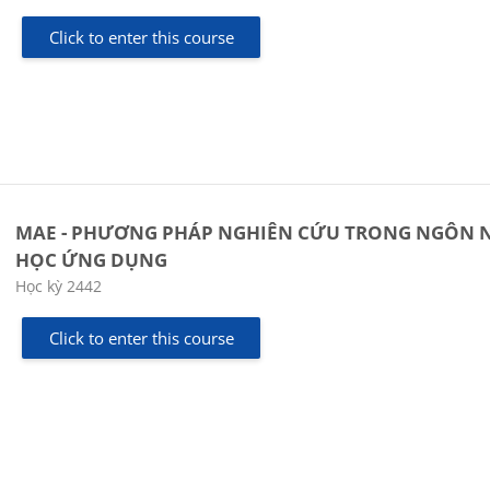
Click to enter this course
MAE - PHƯƠNG PHÁP NGHIÊN CỨU TRONG NGÔN 
HỌC ỨNG DỤNG
Course category
Học kỳ 2442
Click to enter this course