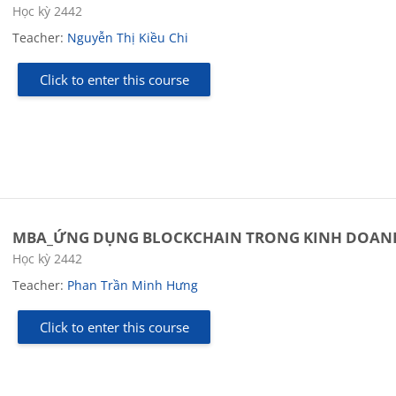
Course category
Học kỳ 2442
Teacher:
Nguyễn Thị Kiều Chi
Click to enter this course
MBA_ỨNG DỤNG BLOCKCHAIN TRONG KINH DOAN
Course category
Học kỳ 2442
Teacher:
Phan Trần Minh Hưng
Click to enter this course