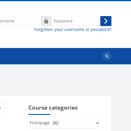
e
Password
Log
Forgotten your username or password?
in
Search
courses
Course categories
Frontpage
 (1)