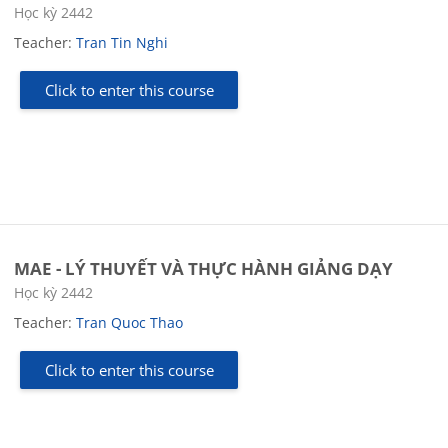
Course category
Học kỳ 2442
Teacher:
Tran Tin Nghi
Click to enter this course
MAE - LÝ THUYẾT VÀ THỰC HÀNH GIẢNG DẠY
Course category
Học kỳ 2442
Teacher:
Tran Quoc Thao
Click to enter this course