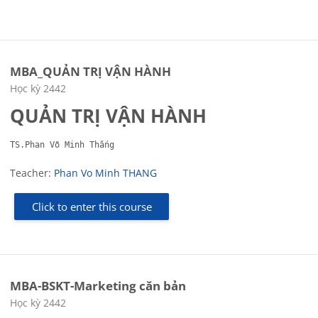
MBA_QUẢN TRỊ VẬN HÀNH
Course category
Học kỳ 2442
QUẢN TRỊ VẬN HÀNH
TS.Phan Võ Minh Thắng
Teacher:
Phan Vo Minh THANG
Click to enter this course
MBA-BSKT-Marketing căn bản
Course category
Học kỳ 2442