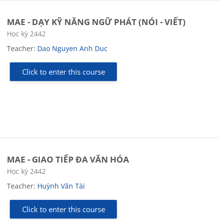
MAE - DẠY KỸ NĂNG NGỮ PHÁT (NÓI - VIẾT)
Course category
Học kỳ 2442
Teacher:
Dao Nguyen Anh Duc
Click to enter this course
MAE - GIAO TIẾP ĐA VĂN HÓA
Course category
Học kỳ 2442
Teacher:
Huỳnh Văn Tài
Click to enter this course