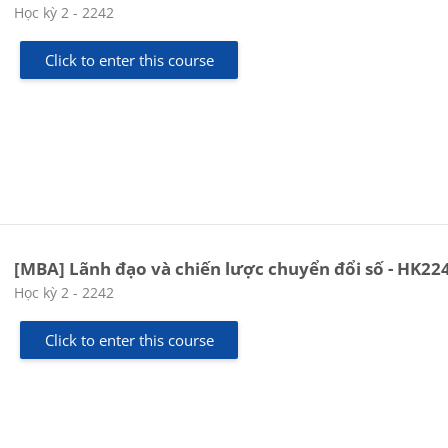
Course category
Học kỳ 2 - 2242
Click to enter this course
[MBA] Lãnh đạo và chiến lược chuyển đổi số - HK22
Course category
Học kỳ 2 - 2242
Click to enter this course