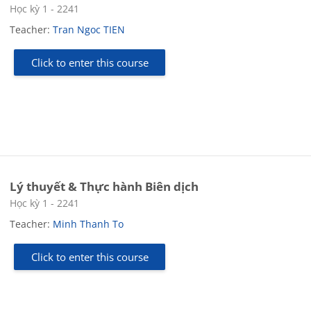
Course category
Học kỳ 1 - 2241
Teacher:
Tran Ngoc TIEN
Click to enter this course
Lý thuyết & Thực hành Biên dịch
Course category
Học kỳ 1 - 2241
Teacher:
Minh Thanh To
Click to enter this course