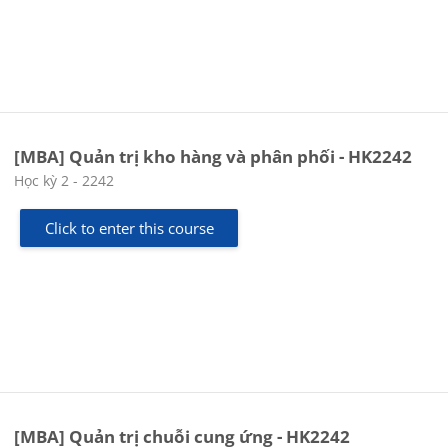
[MBA] Quản trị kho hàng và phân phối - HK2242
Course category
Học kỳ 2 - 2242
Click to enter this course
[MBA] Quản trị chuỗi cung ứng - HK2242