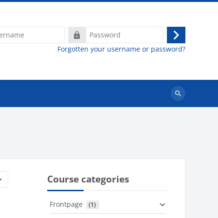
e
Password
Log
Forgotten your username or password?
in
Search
courses
Course categories
Frontpage
 (1)