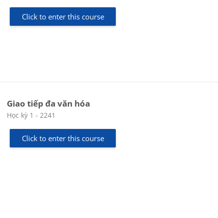
Click to enter this course
Giao tiếp đa văn hóa
Course category
Học kỳ 1 - 2241
Click to enter this course