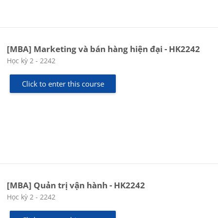
[MBA] Marketing và bán hàng hiện đại - HK2242
Course category
Học kỳ 2 - 2242
Click to enter this course
[MBA] Quản trị vận hành - HK2242
Course category
Học kỳ 2 - 2242