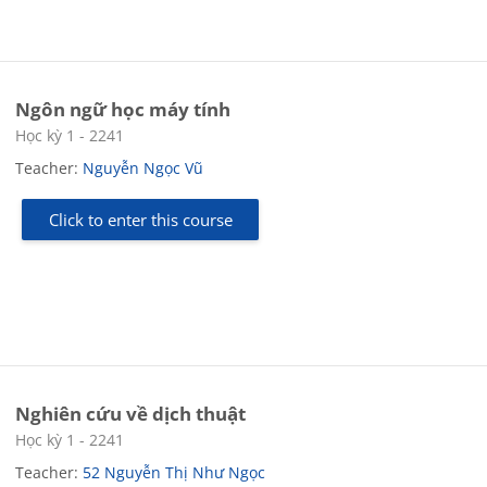
Ngôn ngữ học máy tính
Course category
Học kỳ 1 - 2241
Teacher:
Nguyễn Ngọc Vũ
Click to enter this course
Nghiên cứu về dịch thuật
Course category
Học kỳ 1 - 2241
Teacher:
52 Nguyễn Thị Như Ngọc