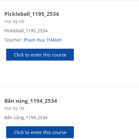
Pickleball_1195_2534
Course category
Học kỳ Hè
Pickleball_1195_2534
Teacher:
Pham Huu THANH
Click to enter this course
Bắn súng_1194_2534
Course category
Học kỳ Hè
Bắn súng_1194_2534
Click to enter this course