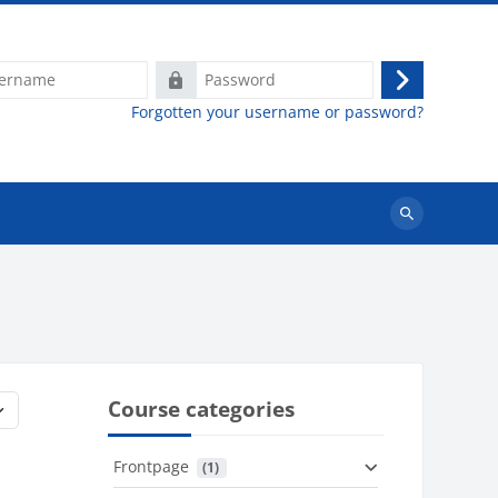
e
Password
Log
Forgotten your username or password?
in
Search
courses
Course categories
Frontpage
 (1)