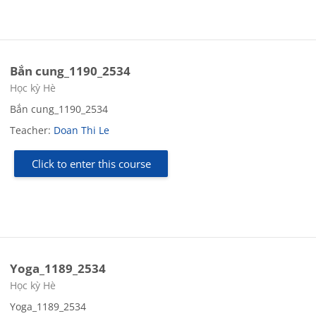
Bắn cung_1190_2534
Course category
Học kỳ Hè
Bắn cung_1190_2534
Teacher:
Doan Thi Le
Click to enter this course
Yoga_1189_2534
Course category
Học kỳ Hè
Yoga_1189_2534