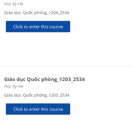
Course category
Học kỳ Hè
Giáo dục Quốc phòng_1204_2534
Click to enter this course
Giáo dục Quốc phòng_1203_2534
Course category
Học kỳ Hè
Giáo dục Quốc phòng_1203_2534
Click to enter this course