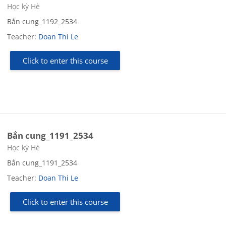
Course category
Học kỳ Hè
Bắn cung_1192_2534
Teacher:
Doan Thi Le
Click to enter this course
Bắn cung_1191_2534
Course category
Học kỳ Hè
Bắn cung_1191_2534
Teacher:
Doan Thi Le
Click to enter this course