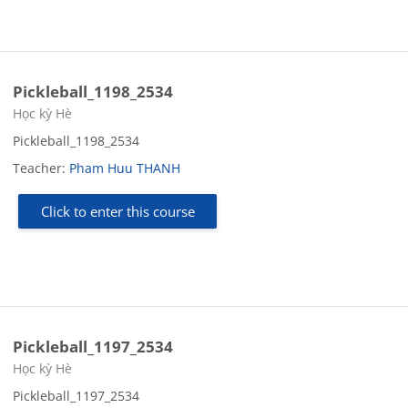
Pickleball_1198_2534
Course category
Học kỳ Hè
Pickleball_1198_2534
Teacher:
Pham Huu THANH
Click to enter this course
Pickleball_1197_2534
Course category
Học kỳ Hè
Pickleball_1197_2534