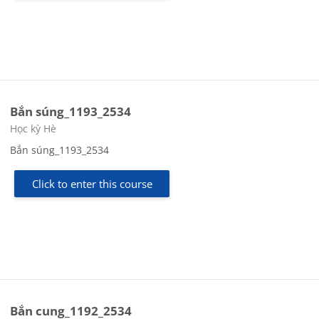
Bắn súng_1193_2534
Course category
Học kỳ Hè
Bắn súng_1193_2534
Click to enter this course
Bắn cung_1192_2534