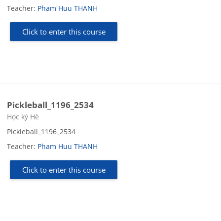
Teacher:
Pham Huu THANH
Click to enter this course
Pickleball_1196_2534
Course category
Học kỳ Hè
Pickleball_1196_2534
Teacher:
Pham Huu THANH
Click to enter this course